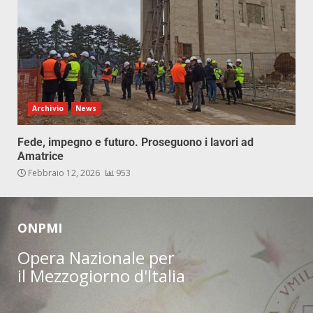
Archivio
News
Fede, impegno e futuro. Proseguono i lavori ad
Amatrice
Febbraio 12, 2026
953
ONPMI
Opera Nazionale per
il Mezzogiorno d'Italia