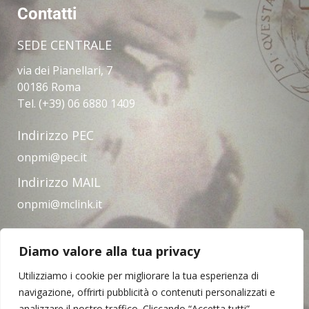
Contatti
SEDE CENTRALE
via dei Pianellari, 7
00186 Roma
Tel. (+39) 06 6880 1409
Indirizzo PEC
onpmi@pec.it
Indirizzo MAIL
onpmi@mclink.it
Diamo valore alla tua privacy
Amministrazione trasparente
Privacy Policy
Note legali
Contatti
Utilizziamo i cookie per migliorare la tua esperienza di
navigazione, offrirti pubblicità o contenuti personalizzati e
analizzare il nostro traffico. Cliccando “Accetta tutti”,