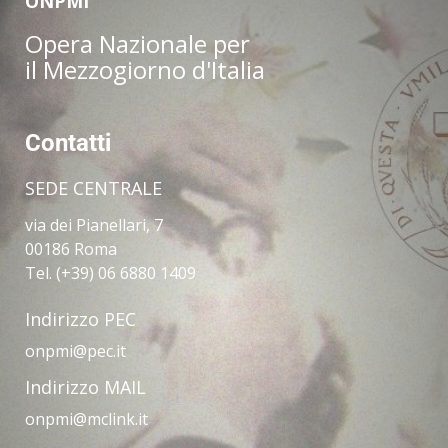
ONPMI
Opera Nazionale per
il Mezzogiorno d'Italia
Contatti
SEDE CENTRALE
via dei Pianellari, 7
00186 Roma
Tel. (+39) 06 6880 1409
Indirizzo PEC
onpmi@pec.it
Indirizzo MAIL
onpmi@mclink.it