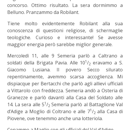
concorso. Ottimo risultato. La sera dormimmo a
Belluno. Pranzammo da Robilant.
Tiene molto evidentemente Robilant alla sua
conoscenza di questioni religiose, di schermaglie
teologiche. Curioso e interessante! Se avesse
maggior energia però sarebbe miglior generale.
Mercoledì 11, alle 9 Semeria parlò a Caltrano a
1
soldati della Brigata Pavia. Alle 10
/
eravamo a S.
2
Giacomo Lusiana. Il povero Secco silurato
repentinamente, avemmo scarsa accoglienza. Mi
dispiacque per Bertacchi che parlò agli allievi ufficiali
a Vittarolo con freddezza. Semeria andò a Osteria di
Granezze e parlò davanti alla Casa del Soldato alle
1
14. La sera alle 5
/
Semeria parlò al Battaglione Val
2
1
d’Adige a Moglio di Coltrano e alle 7
/
alla Casa di
2
Piovene, ove tenemmo anche una lotteriola.
Cenammo a Maglio con gli ufficiali del Val d’Adige.