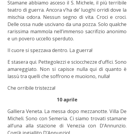
Stamane abbiamo asceso il S. Michele, il più terribile
teatro di guerra. Ancora v’ha de’ luoghi orridi dove la
mischia odora. Nessun segno di vita. Croci e croci.
Delle ossa nude uscivano da una pozza. Solo qualche
rarissima mammola nell’immenso sacrifizio anonimo
e un povero uccello sperduto.
Il cuore si spezzava dentro. La guerra!
E stasera qui. Pettegolezzi e sciocchezze d’uffici. Sono
amareggiato. Non si capisce nulla qui di quanto è
lassù tra quelli che soffrono e muoiono, nulla!
Che orribile tristezza!
10 aprile
Galliera Veneta. La messa dopo mezzanotte. Villa De
Micheli. Sono con Semeria. Ci siamo trovati stamane
all’una alla stazione di Venezia con D’Annunzio.
Com’è ingiallito D’Annunzio!