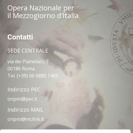
Opera Nazionale per
il Mezzogiorno d'Italia
Contatti
SEDE CENTRALE
via dei Pianellari, 7
00186 Roma
Tel. (+39) 06 6880 1409
Indirizzo PEC
onpmi@pec.it
Indirizzo MAIL
onpmi@mclink.it