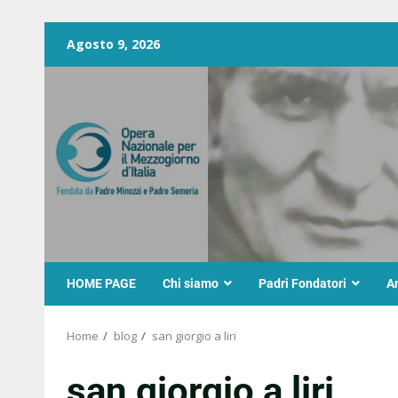
Agosto 9, 2026
HOME PAGE
Chi siamo
Padri Fondatori
A
Home
blog
san giorgio a liri
san giorgio a liri