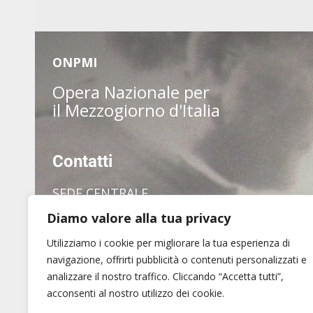
ONPMI
Opera Nazionale per
il Mezzogiorno d'Italia
Contatti
SEDE CENTRALE
Diamo valore alla tua privacy
via dei Pianellari, 7
00186 Roma
Utilizziamo i cookie per migliorare la tua esperienza di
Tel. (+39) 06 6880 1409
navigazione, offrirti pubblicità o contenuti personalizzati e
analizzare il nostro traffico. Cliccando “Accetta tutti”,
acconsenti al nostro utilizzo dei cookie.