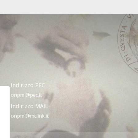
Indirizzo PEC
onpmi@pec.it
Indirizzo MAIL
onpmi@mclink.it