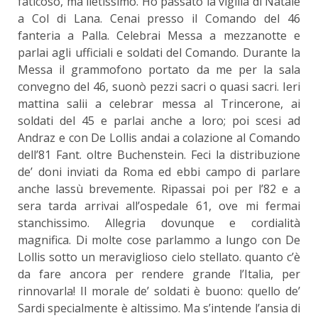
faticoso, ma lietissimo. Ho passato la vigilia di Natale
a Col di Lana. Cenai presso il Comando del 46
fanteria a Palla. Celebrai Messa a mezzanotte e
parlai agli ufficiali e soldati del Comando. Durante la
Messa il grammofono portato da me per la sala
convegno del 46, suonò pezzi sacri o quasi sacri. Ieri
mattina salii a celebrar messa al Trincerone, ai
soldati del 45 e parlai anche a loro; poi scesi ad
Andraz e con De Lollis andai a colazione al Comando
dell’81 Fant. oltre Buchenstein. Feci la distribuzione
de’ doni inviati da Roma ed ebbi campo di parlare
anche lassù brevemente. Ripassai poi per l’82 e a
sera tarda arrivai all’ospedale 61, ove mi fermai
stanchissimo. Allegria dovunque e cordialità
magnifica. Di molte cose parlammo a lungo con De
Lollis sotto un meraviglioso cielo stellato. quanto c’è
da fare ancora per rendere grande l’Italia, per
rinnovarla! Il morale de’ soldati è buono: quello de’
Sardi specialmente è altissimo. Ma s’intende l’ansia di