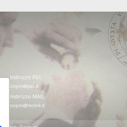
Indirizzo PEC
onpmi@pec.it
Indirizzo MAIL
onpmi@mclink.it