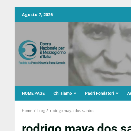
Agosto 7, 2026
HOME PAGE
Chi siamo
Padri Fondatori
A
Home
blog
rodrigo maya dos santos
rodrigo maya dos s