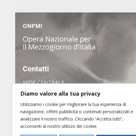
ONPMI
Opera Nazionale per
il Mezzogiorno d'Italia
Contatti
SEDE CENTRALE
Diamo valore alla tua privacy
via dei Pianellari, 7
00186 Roma
Utilizziamo i cookie per migliorare la tua esperienza di
Tel. (+39) 06 6880 1409
navigazione, offrirti pubblicità o contenuti personalizzati e
analizzare il nostro traffico. Cliccando “Accetta tutti”,
acconsenti al nostro utilizzo dei cookie.