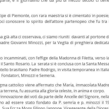
arte, è il giornalino che da più di mezzo secolo ci tien
ncipe di Piemonte, con rara maestria si è cimentato in poesie
oci conoscere lo spirito dell’attore partenopeo che fu tra 
na già alta ci osservava, ci siamo riuniti davanti al portone d
padre Giovanni Minozzi, per la Veglia di preghiera dedicat
mo incamminati, con l’effige della Madonna di Filetta, verso l
 il Santo Rosario. La serata si è conclusa con la Santa Mess
tello brasiliano Padre Rodrigo, in visita temporanea in Itali
P Fondatori, Minozzi e Semeria.
ogma cattolico viene affermato che Maria, immacolata Madr
a terrena, fu assunta alla gloria celeste, in anima e corpo.
 rinnovazione dei voti da parte delle Ancelle del Signore, nell
rimo ad essere stato fondato da P. semria e p. minozzi il 1
a, Sua Ecc.za Mons Filippo Iannone, Vicegerente della Dioces