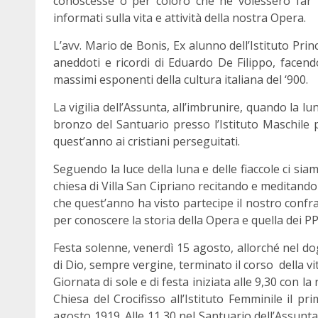
conoscesse o per coloro che ne volessero far p
informati sulla vita e attività della nostra Opera.
L’avv. Mario de Bonis, Ex alunno dell’Istituto Pri
aneddoti e ricordi di Eduardo De Filippo, facend
massimi esponenti della cultura italiana del ‘900.
La vigilia dell’Assunta, all’imbrunire, quando la lu
bronzo del Santuario presso l’Istituto Maschile 
quest’anno ai cristiani perseguitati.
Seguendo la luce della luna e delle fiaccole ci sia
chiesa di Villa San Cipriano recitando e meditando
che quest’anno ha visto partecipe il nostro confra
per conoscere la storia della Opera e quella dei P
Festa solenne, venerdì 15 agosto, allorché nel d
di Dio, sempre vergine, terminato il corso della vit
Giornata di sole e di festa iniziata alle 9,30 con la
Chiesa del Crocifisso all’Istituto Femminile il p
agosto 1919. Alle 11,30 nel Santuario dell’Assunt