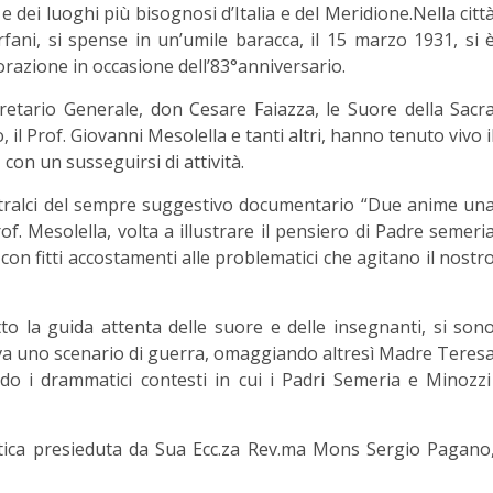
e dei luoghi più bisognosi d’Italia e del Meridione.Nella citt
ani, si spense in un’umile baracca, il 15 marzo 1931, si 
ione in occasione dell’83°anniversario.
retario Generale, don Cesare Faiazza, le Suore della Sacr
co, il Prof. Giovanni Mesolella e tanti altri, hanno tenuto vivo i
con un susseguirsi di attività.
 stralci del sempre suggestivo documentario “Due anime un
f. Mesolella, volta a illustrare il pensiero di Padre semeri
tà, con fitti accostamenti alle problematici che agitano il nostr
sotto la guida attenta delle suore e delle insegnanti, si son
va uno scenario di guerra, omaggiando altresì Madre Teres
do i drammatici contesti in cui i Padri Semeria e Minozz
tica presieduta da Sua Ecc.za Rev.ma Mons Sergio Pagano