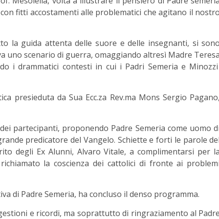
f. Mesolella, volta a illustrare il pensiero di Padre semeri
tà, con fitti accostamenti alle problematici che agitano il nostr
sotto la guida attenta delle suore e delle insegnanti, si son
va uno scenario di guerra, omaggiando altresì Madre Teres
do i drammatici contesti in cui i Padri Semeria e Minozz
tica presieduta da Sua Ecc.za Rev.ma Mons Sergio Pagano
one dei partecipanti, proponendo Padre Semeria come uomo d
ande predicatore del Vangelo. Schiette e forti le parole de
to degli Ex Alunni, Alvaro Vitale, a complimentarsi per l
 richiamato la coscienza dei cattolici di fronte ai problem
iva di Padre Semeria, ha concluso il denso programma.
estioni e ricordi, ma soprattutto di ringraziamento al Padr