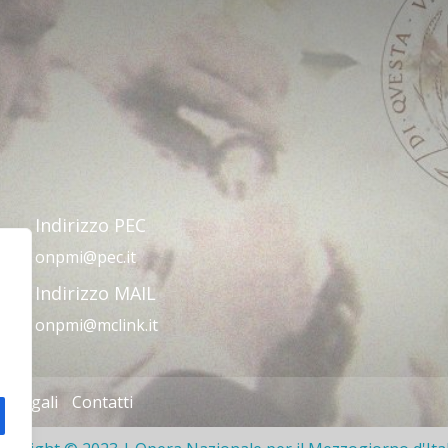
Indirizzo PEC
onpmi@pec.it
Indirizzo MAIL
onpmi@mclink.it
e legali
Contatti