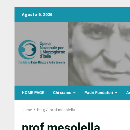
Agosto 6, 2026
HOME PAGE
Chi siamo
Padri Fondatori
A
Home
blog
prof mesolella
prof mesolella