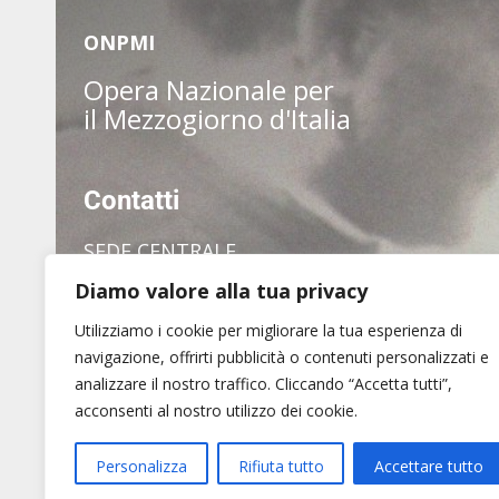
ONPMI
Opera Nazionale per
il Mezzogiorno d'Italia
Contatti
SEDE CENTRALE
Diamo valore alla tua privacy
via dei Pianellari, 7
00186 Roma
Utilizziamo i cookie per migliorare la tua esperienza di
Tel. (+39) 06 6880 1409
navigazione, offrirti pubblicità o contenuti personalizzati e
analizzare il nostro traffico. Cliccando “Accetta tutti”,
acconsenti al nostro utilizzo dei cookie.
Amministrazione trasparente
Privacy Policy
Not
Personalizza
Rifiuta tutto
Accettare tutto