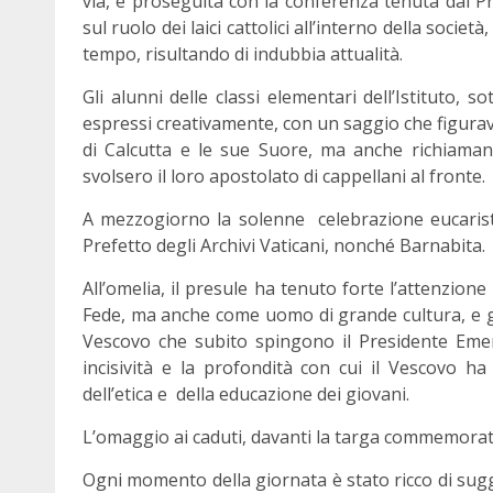
via, è proseguita con la conferenza tenuta dal Pro
sul ruolo dei laici cattolici all’interno della socie
tempo, risultando di indubbia attualità.
Gli alunni delle classi elementari dell’Istituto, 
espressi creativamente, con un saggio che figura
di Calcutta e le sue Suore, ma anche richiaman
svolsero il loro apostolato di cappellani al fronte.
A mezzogiorno la solenne celebrazione eucaris
Prefetto degli Archivi Vaticani, nonché Barnabita.
All’omelia, il presule ha tenuto forte l’attenzi
Fede, ma anche come uomo di grande cultura, e gr
Vescovo che subito spingono il Presidente Emeri
incisività e la profondità con cui il Vescovo ha
dell’etica e della educazione dei giovani.
L’omaggio ai caduti, davanti la targa commemorat
Ogni momento della giornata è stato ricco di sugg