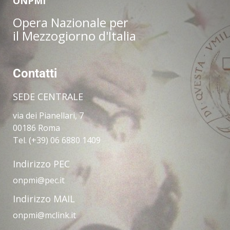
ONPMI
Opera Nazionale per
il Mezzogiorno d'Italia
Contatti
SEDE CENTRALE
via dei Pianellari, 7
00186 Roma
Tel. (+39) 06 6880 1409
Indirizzo PEC
onpmi@pec.it
Indirizzo MAIL
onpmi@mclink.it