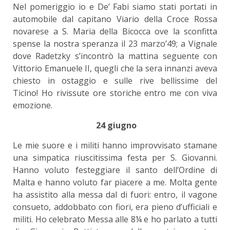
Nel pomeriggio io e De’ Fabi siamo stati portati in
automobile dal capitano Viario della Croce Rossa
novarese a S. Maria della Bicocca ove la sconfitta
spense la nostra speranza il 23 marzo’49; a Vignale
dove Radetzky s’incontrò la mattina seguente con
Vittorio Emanuele II, quegli che la sera innanzi aveva
chiesto in ostaggio e sulle rive bellissime del
Ticino! Ho rivissute ore storiche entro me con viva
emozione.
24 giugno
Le mie suore e i militi hanno improvvisato stamane
una simpatica riuscitissima festa per S. Giovanni.
Hanno voluto festeggiare il santo dell’Ordine di
Malta e hanno voluto far piacere a me. Molta gente
ha assistito alla messa dal di fuori: entro, il vagone
consueto, addobbato con fiori, era pieno d’ufficiali e
militi. Ho celebrato Messa alle 8¼ e ho parlato a tutti