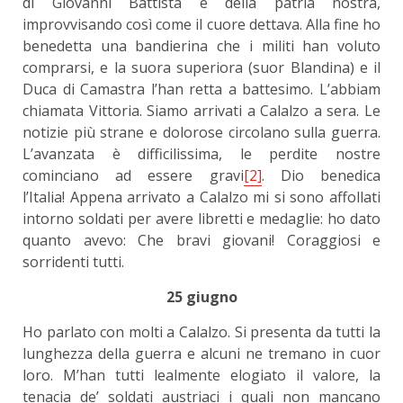
di Giovanni Battista e della patria nostra,
improvvisando così come il cuore dettava. Alla fine ho
benedetta una bandierina che i militi han voluto
comprarsi, e la suora superiora (suor Blandina) e il
Duca di Camastra l’han retta a battesimo. L’abbiam
chiamata Vittoria. Siamo arrivati a Calalzo a sera. Le
notizie più strane e dolorose circolano sulla guerra.
L’avanzata è difficilissima, le perdite nostre
cominciano ad essere gravi
[2]
. Dio benedica
l’Italia! Appena arrivato a Calalzo mi si sono affollati
intorno soldati per avere libretti e medaglie: ho dato
quanto avevo: Che bravi giovani! Coraggiosi e
sorridenti tutti.
25 giugno
Ho parlato con molti a Calalzo. Si presenta da tutti la
lunghezza della guerra e alcuni ne tremano in cuor
loro. M’han tutti lealmente elogiato il valore, la
tenacia de’ soldati austriaci i quali non mancano