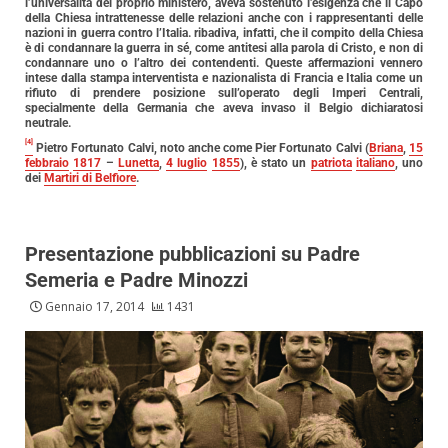
l’universalità del proprio ministero, aveva sostenuto l’esigenza che il Capo
della Chiesa intrattenesse delle relazioni anche con i rappresentanti delle
nazioni in guerra contro l’Italia. ribadiva, infatti, che il compito della Chiesa
è di condannare la guerra in sé, come antitesi alla parola di Cristo, e non di
condannare uno o l’altro dei contendenti. Queste affermazioni vennero
intese dalla stampa interventista e nazionalista di Francia e Italia come un
rifiuto di prendere posizione sull’operato degli Imperi Centrali,
specialmente della Germania che aveva invaso il Belgio dichiaratosi
neutrale.
[4]
Pietro Fortunato Calvi, noto anche come Pier Fortunato Calvi (
Briana
,
15
febbraio
1817
–
Lunetta
,
4 luglio
1855
), è stato un
patriota
italiano
, uno
dei
Martiri di Belfiore
.
Presentazione pubblicazioni su Padre
Semeria e Padre Minozzi
Gennaio 17, 2014
1431