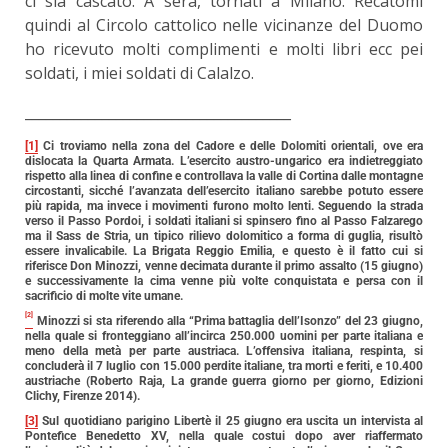
ci sia cascato. A sera, tornati a Milano. Recatomi
quindi al Circolo cattolico nelle vicinanze del Duomo
ho ricevuto molti complimenti e molti libri ecc pei
soldati, i miei soldati di Calalzo.
______________________________________
[1]
Ci troviamo nella zona del Cadore e delle Dolomiti orientali, ove era
dislocata la Quarta Armata. L’esercito austro-ungarico era indietreggiato
rispetto alla linea di confine e controllava la valle di Cortina dalle montagne
circostanti, sicché l’avanzata dell’esercito italiano sarebbe potuto essere
più rapida, ma invece i movimenti furono molto lenti. Seguendo la strada
verso il Passo Pordoi, i soldati italiani si spinsero fino al Passo Falzarego
ma il Sass de Stria, un tipico rilievo dolomitico a forma di guglia, risultò
essere invalicabile. La Brigata Reggio Emilia, e questo è il fatto cui si
riferisce Don Minozzi, venne decimata durante il primo assalto (15 giugno)
e successivamente la cima venne più volte conquistata e persa con il
sacrificio di molte vite umane.
[2]
Minozzi si sta riferendo alla “Prima battaglia dell’Isonzo” del 23 giugno,
nella quale si fronteggiano all’incirca 250.000 uomini per parte italiana e
meno della metà per parte austriaca. L’offensiva italiana, respinta, si
concluderà il 7 luglio con 15.000 perdite italiane, tra morti e feriti, e 10.400
austriache (Roberto Raja, La grande guerra giorno per giorno, Edizioni
Clichy, Firenze 2014).
[3]
Sul quotidiano parigino Libertè il 25 giugno era uscita un intervista al
Pontefice Benedetto XV, nella quale costui dopo aver riaffermato