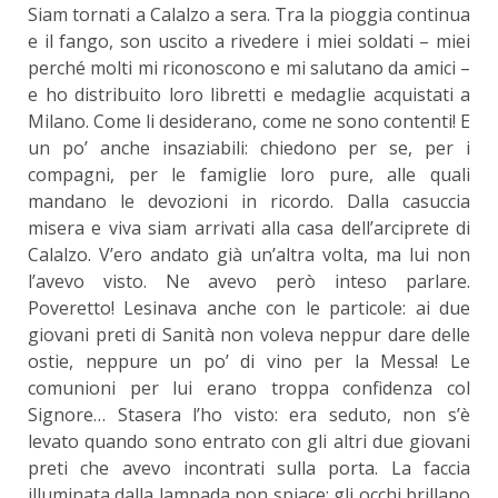
Siam tornati a Calalzo a sera. Tra la pioggia continua
e il fango, son uscito a rivedere i miei soldati – miei
perché molti mi riconoscono e mi salutano da amici –
e ho distribuito loro libretti e medaglie acquistati a
Milano. Come li desiderano, come ne sono contenti! E
un po’ anche insaziabili: chiedono per se, per i
compagni, per le famiglie loro pure, alle quali
mandano le devozioni in ricordo. Dalla casuccia
misera e viva siam arrivati alla casa dell’arciprete di
Calalzo. V’ero andato già un’altra volta, ma lui non
l’avevo visto. Ne avevo però inteso parlare.
Poveretto! Lesinava anche con le particole: ai due
giovani preti di Sanità non voleva neppur dare delle
ostie, neppure un po’ di vino per la Messa! Le
comunioni per lui erano troppa confidenza col
Signore… Stasera l’ho visto: era seduto, non s’è
levato quando sono entrato con gli altri due giovani
preti che avevo incontrati sulla porta. La faccia
illuminata dalla lampada non spiace: gli occhi brillano