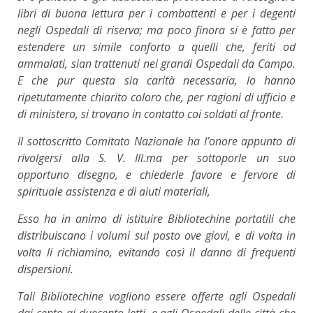
libri di buona lettura per i combattenti e per i degenti
negli Ospedali di riserva; ma poco finora si è fatto per
estendere un simile conforto a quelli che, feriti od
ammalati, sian trattenuti nei grandi Ospedali da Campo.
E che pur questa sia carità necessaria, lo hanno
ripetutamente chiarito coloro che, per ragioni di ufficio e
di ministero, si trovano in contatto coi soldati al fronte.
Il sottoscritto Comitato Nazionale ha l’onore appunto di
rivolgersi alla S. V. Ill.ma per sottoporle un suo
opportuno disegno, e chiederle favore e fervore di
spirituale assistenza e di aiuti materiali,
Esso ha in animo di istituire Bibliotechine portatili che
distribuiscano i volumi sul posto ove giovi, e di volta in
volta li richiamino, evitando così il danno di frequenti
dispersioni.
Tali Bibliotechine vogliono essere offerte agli Ospedali
dai cento ai duecento letti, e agli Ospedali delle città che