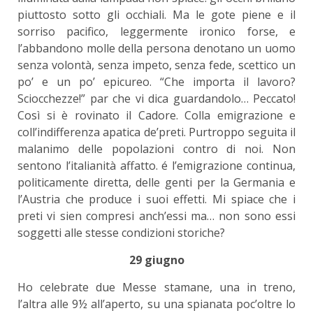
piuttosto sotto gli occhiali. Ma le gote piene e il
sorriso pacifico, leggermente ironico forse, e
l’abbandono molle della persona denotano un uomo
senza volontà, senza impeto, senza fede, scettico un
po’ e un po’ epicureo. “Che importa il lavoro?
Sciocchezze!” par che vi dica guardandolo… Peccato!
Così si è rovinato il Cadore. Colla emigrazione e
coll’indifferenza apatica de’preti. Purtroppo seguita il
malanimo delle popolazioni contro di noi. Non
sentono l’italianità affatto. é l’emigrazione continua,
politicamente diretta, delle genti per la Germania e
l’Austria che produce i suoi effetti. Mi spiace che i
preti vi sien compresi anch’essi ma… non sono essi
soggetti alle stesse condizioni storiche?
29 giugno
Ho celebrate due Messe stamane, una in treno,
l’altra alle 9½ all’aperto, su una spianata poc’oltre lo