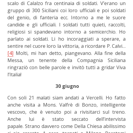
scalo di Calalzo fra centinaia di soldati. V’erano un
gruppo di 300 Siciliani coi loro ufficiali e poi soldati
del genio, di fanteria ecc. Intorno a me le suore
candide e gli ufficiali. I soldati tutti quieti, raccolti,
religiosi si spandevano intorno a semicerchio. Ho
parlato ai soldati. Li ho incoraggiati a sperare, a
sentire nel cuore loro la vittoria, a ricordare P. Calvi…
[4]
Molti, mi han detto, piangevano. Alla fine della
Messa, un tenente della Compagnia Siciliana
ringraziò con belle parole e invitò tutti a gridar Viva
l’Italia!
30 giugno
Con soli 21 malati siam andati a Vercelli. Ho fatto
anche visita a Mons. Valfrè di Bonzo, intelligente
vescovo, che è venuto poi a rivisitarci sul treno.
Anche lui è stato seccato dell’intervista
papale. Strano davvero come Della Chiesa abilissimo