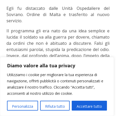
Egli fu distaccato dalle Unità Ospedaliere del
Sovrano. Ordine di Malta e trasferito al nuovo
servizio.
Il programma gli era nato da una idea semplice e
lucida: il soldato va alla guerra per dovere, chia­mato
da ordini che non è abituato a discutere. Falsi gli
entusiasmi parolai, stupida la predicazione del odio.
Invece, dal profondo dell’anima, dopo l’im­peto della
battaglia, gli salgono i sentimenti di buo­na umanità,
Diamo valore alla tua privacy
l’aspirazione alla pace, alla tranquillità, alla giustizia. I
soldati vogliono l’esempio del dovere compiuto con
Utilizziamo i cookie per migliorare la tua esperienza di
disciplina e sentito come sacro; cer­cano riposo,
navigazione, offrirti pubblicità o contenuti personalizzati e
serenità, conforto, svago, un qualche lasso di tempo
analizzare il nostro traffico. Cliccando “Accetta tutti”,
per riconciliarsi con la vita; apprezzano
acconsenti al nostro utilizzo dei cookie.
l’interessamento per loro, l’assistenza affet­tuosa,
l’ascolto dei loro sfoghi.
Personalizza
Rifiuta tutto
Accettare tutto