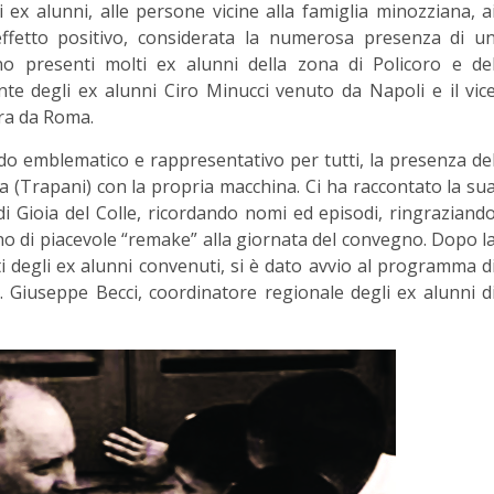
i ex alunni, alle persone vicine alla famiglia minozziana, a
 effetto positivo, considerata la numerosa presenza di u
no presenti molti ex alunni della zona di Policoro e de
te degli ex alunni Ciro Minucci venuto da Napoli e il vic
ora da Roma.
odo emblematico e rappresentativo per tutti, la presenza de
a (Trapani) con la propria macchina. Ci ha raccontato la su
di Gioia del Colle, ricordando nomi ed episodi, ringraziand
no di piacevole “remake” alla giornata del convegno. Dopo l
ti degli ex alunni convenuti, si è dato avvio al programma d
Giuseppe Becci, coordinatore regionale degli ex alunni d