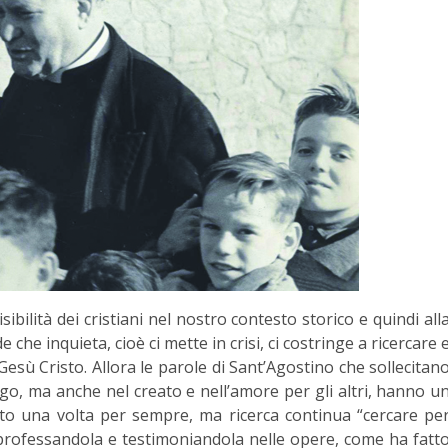
bilità dei cristiani nel nostro contesto storico e quindi all
he inquieta, cioè ci mette in crisi, ci costringe a ricercare 
sù Cristo. Allora le parole di Sant’Agostino che sollecitan
ogo, ma anche nel creato e nell’amore per gli altri, hanno u
o una volta per sempre, ma ricerca continua “cercare pe
 professandola e testimoniandola nelle opere, come ha fatt