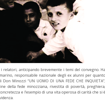
o i relatori, anticipando brevemente i temi del convegno. H
omarino, responsabile nazionale degli ex alunni per quant
ra di Don Minozzi “UN UOMO DI UNA FEDE CHE INQUIETA”
ne della fede minozziana, rivestita di povertà, preghiera
concretezza e l’esempio di una vita operosa di carità che si 
videnza.