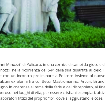
ni Minozzi” di Policoro, in una cornice di campi da gioco e d
zzi, nella ricorrenza del 54^ della sua dipartita al cielo. I
 con un incontro preliminare a Policoro insieme al nuov
alcuni ex alunni tra cui Becci, Mastromarino, Arcuri, Bruno
no in coerenza al tema della fede e del discepolato, al fin
eroso nei luoghi di vita, per essere cristiani esemplari, attiv
laboratori fittizi del proprio “io”, dove si aggiustano le cose.