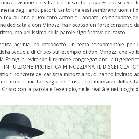
una nuova visione e realtà di Chiesa che papa Francesco vuol
Semeria degli anticipatori, tanto che essi sembrano uomini d
ito l’ex alunno di Policoro Antonio Labbate, comandante de
zone dedicata a don Minozzi ha riscosso un forte consenso d
ritmo, ma bellissima nelle parole significative del testo.
solita acribia, ha introdotto un tema fondamentale per i
 della sequela di Cristo sull’esempio di don Minozzi che voll
lla Famiglia, evitando il termine congregazione, più generic
l tema “INTUIZIONE PROFETICA MINOZZIANA: IL DISCEPOLATO”
estioni concrete del carisma minozziano, ci hanno invitato a
edono e come tali seguono Cristo nell’itinerario della vita
Cristo con la parola e l’esempio, nelle realtà e nei luoghi d