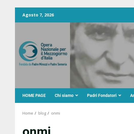
Agosto 7, 2026
HOME PAGE
Chi siamo
Padri Fondatori
A
Home
blog
onmi
onmi