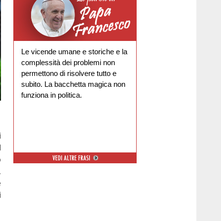
Le vicende umane e storiche e la
complessità dei problemi non
permettono di risolvere tutto e
subito. La bacchetta magica non
funziona in politica.
i
l
o
,
e
i