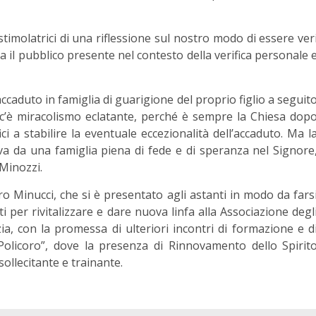
stimolatrici di una riflessione sul nostro modo di essere ver
ra il pubblico presente nel contesto della verifica personale 
ccaduto in famiglia di guarigione del proprio figlio a seguit
 c’è miracolismo eclatante, perché è sempre la Chiesa dop
fici a stabilire la eventuale eccezionalità dell’accaduto. Ma l
a da una famiglia piena di fede e di speranza nel Signore
 Minozzi.
ro Minucci, che si è presentato agli astanti in modo da fars
i per rivitalizzare e dare nuova linfa alla Associazione degl
zia, con la promessa di ulteriori incontri di formazione e d
 Policoro”, dove la presenza di Rinnovamento dello Spirit
sollecitante e trainante.