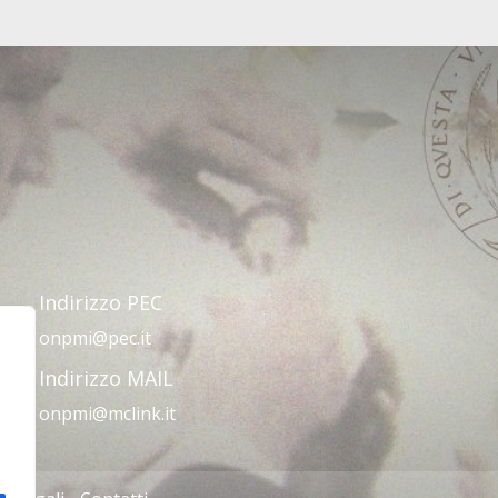
Indirizzo PEC
onpmi@pec.it
Indirizzo MAIL
onpmi@mclink.it