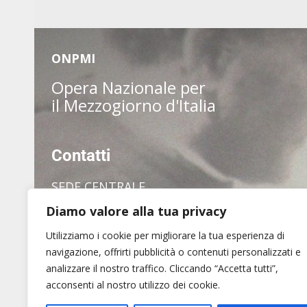
ONPMI
Opera Nazionale per
il Mezzogiorno d'Italia
Contatti
SEDE CENTRALE
Diamo valore alla tua privacy
via dei Pianellari, 7
00186 Roma
Utilizziamo i cookie per migliorare la tua esperienza di
Tel. (+39) 06 6880 1409
navigazione, offrirti pubblicità o contenuti personalizzati e
analizzare il nostro traffico. Cliccando “Accetta tutti”,
acconsenti al nostro utilizzo dei cookie.