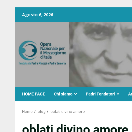
Agosto 6, 2026
HOME PAGE
Chi siamo
Padri Fondatori
A
Home
blog
oblati divino amore
oblati divino amore