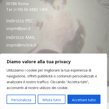
00186 Roma
Tel. (+39) 06 6880 1409
Indirizzo PEC
onpmi@pec.it
Indirizzo MAIL
onpmi@mclink.it
Diamo valore alla tua privacy
Amministrazione trasparente
Privacy Policy
Note legali
Contatti
Utilizziamo i cookie per migliorare la tua esperienza di
navigazione, offrirti pubblicità o contenuti personalizzati e
analizzare il nostro traffico. Cliccando “Accetta tutti”,
acconsenti al nostro utilizzo dei cookie.
Copyright © 2023 | Opera Nazionale per il
Mezzogiorno d'Italia
Personalizza
Rifiuta tutto
Accettare tutto