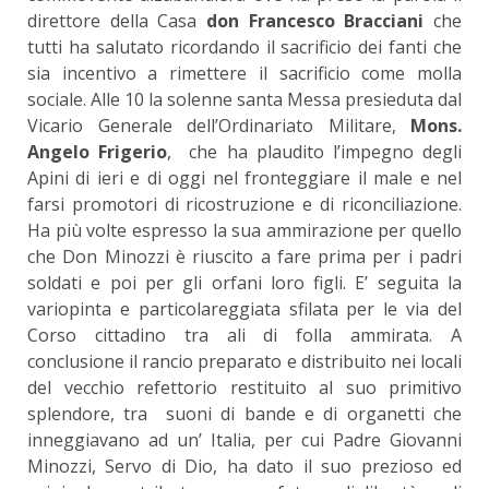
direttore della Casa
don Francesco Bracciani
che
tutti ha salutato ricordando il sacrificio dei fanti che
sia incentivo a rimettere il sacrificio come molla
sociale. Alle 10 la solenne santa Messa presieduta dal
Vicario Generale dell’Ordinariato Militare,
Mons.
Angelo Frigerio
, che ha plaudito l’impegno degli
Apini di ieri e di oggi nel fronteggiare il male e nel
farsi promotori di ricostruzione e di riconciliazione.
Ha più volte espresso la sua ammirazione per quello
che Don Minozzi è riuscito a fare prima per i padri
soldati e poi per gli orfani loro figli. E’ seguita la
variopinta e particolareggiata sfilata per le via del
Corso cittadino tra ali di folla ammirata. A
conclusione il rancio preparato e distribuito nei locali
del vecchio refettorio restituito al suo primitivo
splendore, tra suoni di bande e di organetti che
inneggiavano ad un’ Italia, per cui Padre Giovanni
Minozzi, Servo di Dio, ha dato il suo prezioso ed