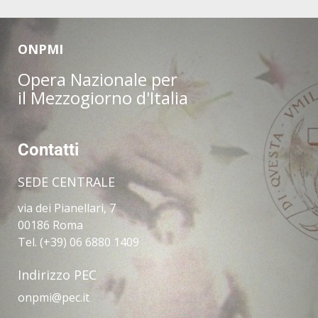
ONPMI
Opera Nazionale per
il Mezzogiorno d'Italia
Contatti
SEDE CENTRALE
via dei Pianellari, 7
00186 Roma
Tel. (+39) 06 6880 1409
Indirizzo PEC
onpmi@pec.it