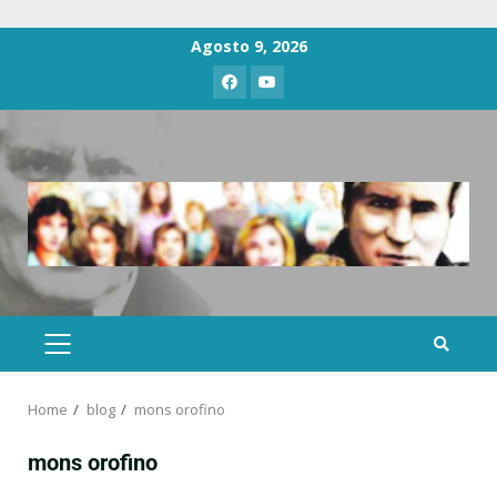
Agosto 9, 2026
Home
blog
mons orofino
mons orofino