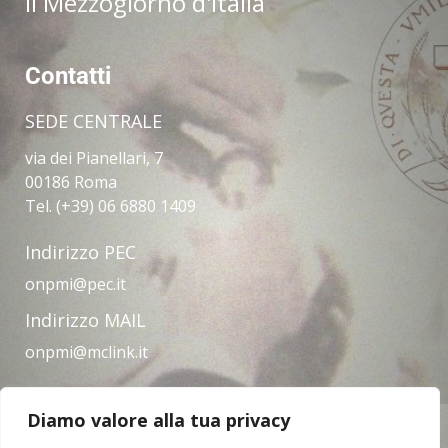
il Mezzogiorno d'Italia
Contatti
SEDE CENTRALE
via dei Pianellari, 7
00186 Roma
Tel. (+39) 06 6880 1409
Indirizzo PEC
onpmi@pec.it
Indirizzo MAIL
onpmi@mclink.it
Diamo valore alla tua privacy
Amministrazione trasparente
Privacy Policy