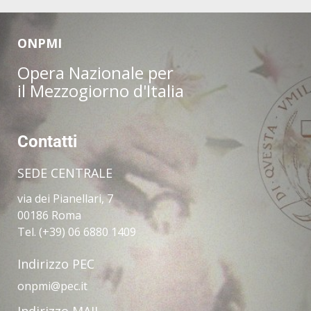
ONPMI
Opera Nazionale per
il Mezzogiorno d'Italia
Contatti
SEDE CENTRALE
via dei Pianellari, 7
00186 Roma
Tel. (+39) 06 6880 1409
Indirizzo PEC
onpmi@pec.it