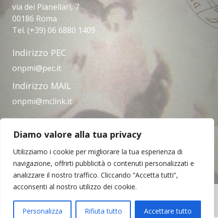
via dei Pianellari, 7
00186 Roma
Tel. (+39) 06 6880 1409
Indirizzo PEC
onpmi@pec.it
Indirizzo MAIL
onpmi@mclink.it
Diamo valore alla tua privacy
Amministrazione trasparente
Privacy Policy
Note legali
Contatti
Utilizziamo i cookie per migliorare la tua esperienza di
navigazione, offrirti pubblicità o contenuti personalizzati e
analizzare il nostro traffico. Cliccando “Accetta tutti”,
acconsenti al nostro utilizzo dei cookie.
Copyright © 2023 | Opera Nazionale per il
Mezzogiorno d'Italia
Personalizza
Rifiuta tutto
Accettare tutto