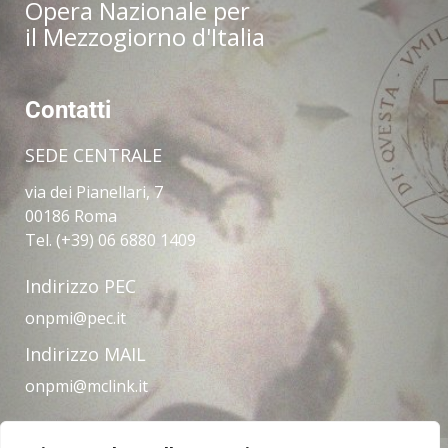
Opera Nazionale per
il Mezzogiorno d'Italia
Contatti
SEDE CENTRALE
via dei Pianellari, 7
00186 Roma
Tel. (+39) 06 6880 1409
Indirizzo PEC
onpmi@pec.it
Indirizzo MAIL
onpmi@mclink.it