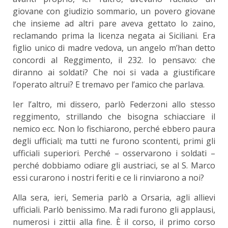
giovane con giudizio sommario, un povero giovane
che insieme ad altri pare aveva gettato lo zaino,
reclamando prima la licenza negata ai Siciliani. Era
figlio unico di madre vedova, un angelo m’han detto
concordi al Reggimento, il 232. Io pensavo: che
diranno ai soldati? Che noi si vada a giustificare
l’operato altrui? E tremavo per l’amico che parlava.
Ier l’altro, mi dissero, parlò Federzoni allo stesso
reggimento, strillando che bisogna schiacciare il
nemico ecc. Non lo fischiarono, perché ebbero paura
degli ufficiali; ma tutti ne furono scontenti, primi gli
ufficiali superiori. Perché – osservarono i soldati –
perché dobbiamo odiare gli austriaci, se al S. Marco
essi curarono i nostri feriti e ce li rinviarono a noi?
Alla sera, ieri, Semeria parlò a Orsaria, agli allievi
ufficiali. Parlò benissimo. Ma radi furono gli applausi,
numerosi i zittii alla fine. È il corso, il primo corso