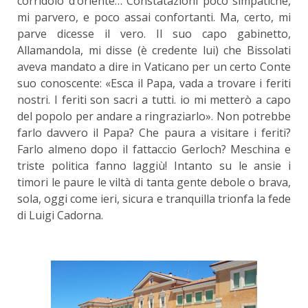
corridoio d’oriente… Constatazioni poco simpatiche,
mi parvero, e poco assai confortanti. Ma, certo, mi
parve dicesse il vero. Il suo capo gabinetto,
Allamandola, mi disse (è credente lui) che Bissolati
aveva mandato a dire in Vaticano per un certo Conte
suo conoscente: «Esca il Papa, vada a trovare i feriti
nostri. I feriti son sacri a tutti. io mi metterò a capo
del popolo per andare a ringraziarlo». Non potrebbe
farlo davvero il Papa? Che paura a visitare i feriti?
Farlo almeno dopo il fattaccio Gerloch? Meschina e
triste politica fanno laggiù! Intanto su le ansie i
timori le paure le viltà di tanta gente debole o brava,
sola, oggi come ieri, sicura e tranquilla trionfa la fede
di Luigi Cadorna.