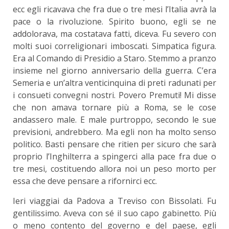
ecc egli ricavava che fra due o tre mesi l’Italia avrà la
pace o la rivoluzione. Spirito buono, egli se ne
addolorava, ma costatava fatti, diceva. Fu severo con
molti suoi correligionari imboscati. Simpatica figura.
Era al Comando di Presidio a Staro. Stemmo a pranzo
insieme nel giorno anniversario della guerra. C’era
Semeria e un’altra venticinquina di preti radunati per
i consueti convegni nostri. Povero Premuti! Mi disse
che non amava tornare più a Roma, se le cose
andassero male. E male purtroppo, secondo le sue
previsioni, andrebbero. Ma egli non ha molto senso
politico. Basti pensare che ritien per sicuro che sarà
proprio l’Inghilterra a spingerci alla pace fra due o
tre mesi, costituendo allora noi un peso morto per
essa che deve pensare a rifornirci ecc.
Ieri viaggiai da Padova a Treviso con Bissolati. Fu
gentilissimo. Aveva con sé il suo capo gabinetto. Più
o meno contento del governo e del paese, egli