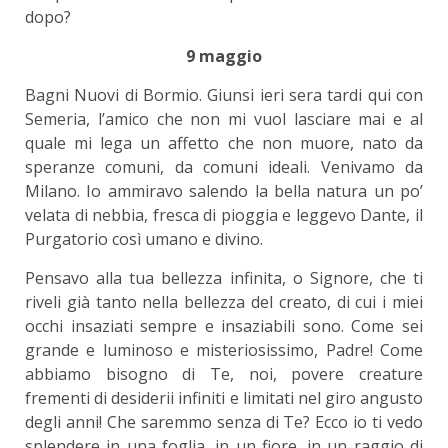
dopo?
9 maggio
Bagni Nuovi di Bormio. Giunsi ieri sera tardi qui con
Semeria, l’amico che non mi vuol lasciare mai e al
quale mi lega un affetto che non muore, nato da
speranze comuni, da comuni ideali. Venivamo da
Milano. Io ammiravo salendo la bella natura un po’
velata di nebbia, fresca di pioggia e leggevo Dante, il
Purgatorio così umano e divino.
Pensavo alla tua bellezza infinita, o Signore, che ti
riveli già tanto nella bellezza del creato, di cui i miei
occhi insaziati sempre e insaziabili sono. Come sei
grande e luminoso e misteriosissimo, Padre! Come
abbiamo bisogno di Te, noi, povere creature
frementi di desiderii infiniti e limitati nel giro angusto
degli anni! Che saremmo senza di Te? Ecco io ti vedo
splendere in una foglia, in un fiore, in un raggio di