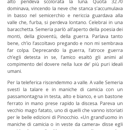
alto pendeva scolorata la luna. Quota 32.70
dominava, vincendo la neve che stanca s’accumulava
in basso nel semicerchio e nericcia guardava alla
valle che, furba, si perdeva lontano. Celebrai in una
baracchetta. Semeria parlò all’aperto della poesia dei
monti, della gioventù, della guerra. Parlava tanto
bene, ch’io l’ascoltavo pregando e non mi sembrava
far colpa. Deprecando la guerra, l’atroce guerra
ch’egli detesta in se, l’amico esaltò gli animi al
compimento del dovere nella luce de’ più puri ideali
umani.
Per la teleferica riscendemmo a valle. A valle Semeria
svestì la talare e in maniche di camicia con un
passamontagna in testa, alto e bianco, e un bastone
ferrato in mano prese rapido la discesa. Pareva un
vecchio mago fatato, uno di quelli che vanno istoriati
per le belle edizioni di Pinocchio. «Un grand’uomo in
maniche di camicia o in veste da camera» disse egli