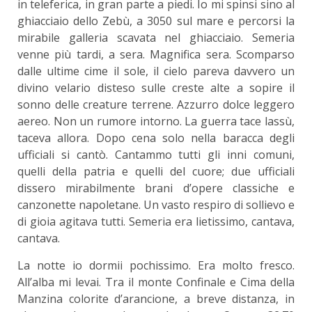
in teleferica, in gran parte a piedi. Io mi spinsi sino al
ghiacciaio dello Zebù, a 3050 sul mare e percorsi la
mirabile galleria scavata nel ghiacciaio. Semeria
venne più tardi, a sera. Magnifica sera. Scomparso
dalle ultime cime il sole, il cielo pareva davvero un
divino velario disteso sulle creste alte a sopire il
sonno delle creature terrene. Azzurro dolce leggero
aereo. Non un rumore intorno. La guerra tace lassù,
taceva allora. Dopo cena solo nella baracca degli
ufficiali si cantò. Cantammo tutti gli inni comuni,
quelli della patria e quelli del cuore; due ufficiali
dissero mirabilmente brani d’opere classiche e
canzonette napoletane. Un vasto respiro di sollievo e
di gioia agitava tutti. Semeria era lietissimo, cantava,
cantava.
La notte io dormii pochissimo. Era molto fresco.
All’alba mi levai. Tra il monte Confinale e Cima della
Manzina colorite d’arancione, a breve distanza, in