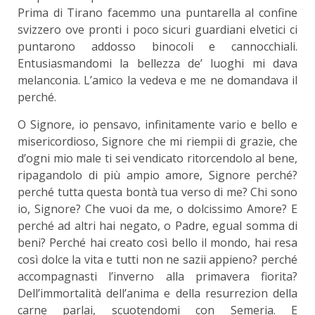
Prima di Tirano facemmo una puntarella al confine
svizzero ove pronti i poco sicuri guardiani elvetici ci
puntarono addosso binocoli e cannocchiali.
Entusiasmandomi la bellezza de’ luoghi mi dava
melanconia. L’amico la vedeva e me ne domandava il
perché.
O Signore, io pensavo, infinitamente vario e bello e
misericordioso, Signore che mi riempii di grazie, che
d’ogni mio male ti sei vendicato ritorcendolo al bene,
ripagandolo di più ampio amore, Signore perché?
perché tutta questa bontà tua verso di me? Chi sono
io, Signore? Che vuoi da me, o dolcissimo Amore? E
perché ad altri hai negato, o Padre, egual somma di
beni? Perché hai creato così bello il mondo, hai resa
così dolce la vita e tutti non ne sazii appieno? perché
accompagnasti l’inverno alla primavera fiorita?
Dell’immortalità dell’anima e della resurrezion della
carne parlai, scuotendomi con Semeria. E