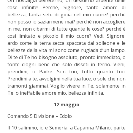
Oh nostalgia dell’eterno, oh desiderio ardente delle
cose infinite! Perché, Signore, tanto amore di
bellezza, tanta sete di gioia nel mio cuore? perché
non posso io saziarmene mai? perché non accogliere
in me, non cibarmi di tutte quante le cose? perché è
così limitato e piccolo il mio cuore? Vedi, Signore,
ardo come la terra secca spaccata dal solleone e le
bellezze della vita mi sono come rugiada d’un lampo.
Di te di Te ho bisogno assoluto, pronto immediato, o
fonte d’ogni bene che solo disseti in terno. Vieni,
prendimi, o Padre. Son tuo, tutto quanto tuo.
Prendimi a te, avvolgimi nella tua luce, o sole che non
tramonti giammai. Voglio vivere in Te, solamente in
Te, o ineffabile amore mio, bellezza infinita.
12 maggio
Comando 5 Divisione – Edolo
Il 10 salimmo, io e Semeria, a Capanna Milano, parte