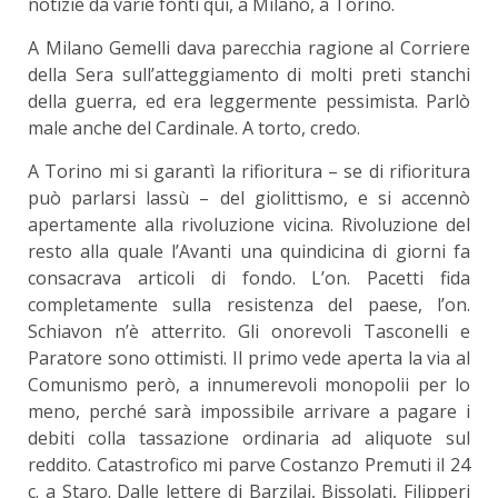
notizie da varie fonti qui, a Milano, a Torino.
A Milano Gemelli dava parecchia ragione al Corriere
della Sera sull’atteggiamento di molti preti stanchi
della guerra, ed era leggermente pessimista. Parlò
male anche del Cardinale. A torto, credo.
A Torino mi si garantì la rifioritura – se di rifioritura
può parlarsi lassù – del giolittismo, e si accennò
apertamente alla rivoluzione vicina. Rivoluzione del
resto alla quale l’Avanti una quindicina di giorni fa
consacrava articoli di fondo. L’on. Pacetti fida
completamente sulla resistenza del paese, l’on.
Schiavon n’è atterrito. Gli onorevoli Tasconelli e
Paratore sono ottimisti. Il primo vede aperta la via al
Comunismo però, a innumerevoli monopolii per lo
meno, perché sarà impossibile arrivare a pagare i
debiti colla tassazione ordinaria ad aliquote sul
reddito. Catastrofico mi parve Costanzo Premuti il 24
c. a Staro. Dalle lettere di Barzilai, Bissolati, Filipperi