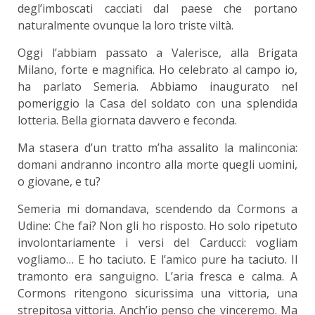
degl’imboscati cacciati dal paese che portano
naturalmente ovunque la loro triste viltà.
Oggi l’abbiam passato a Valerisce, alla Brigata
Milano, forte e magnifica. Ho celebrato al campo io,
ha parlato Semeria. Abbiamo inaugurato nel
pomeriggio la Casa del soldato con una splendida
lotteria. Bella giornata davvero e feconda.
Ma stasera d’un tratto m’ha assalito la malinconia:
domani andranno incontro alla morte quegli uomini,
o giovane, e tu?
Semeria mi domandava, scendendo da Cormons a
Udine: Che fai? Non gli ho risposto. Ho solo ripetuto
involontariamente i versi del Carducci: vogliam
vogliamo… E ho taciuto. E l’amico pure ha taciuto. Il
tramonto era sanguigno. L’aria fresca e calma. A
Cormons ritengono sicurissima una vittoria, una
strepitosa vittoria. Anch’io penso che vinceremo. Ma