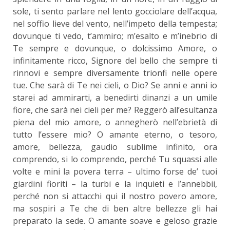
sole, ti sento parlare nel lento gocciolare dell’acqua,
nel soffio lieve del vento, nell’impeto della tempesta;
dovunque ti vedo, t’ammiro; m’esalto e m’inebrio di
Te sempre e dovunque, o dolcissimo Amore, o
infinitamente ricco, Signore del bello che sempre ti
rinnovi e sempre diversamente trionfi nelle opere
tue. Che sarà di Te nei cieli, o Dio? Se anni e anni io
starei ad ammirarti, a benedirti dinanzi a un umile
fiore, che sarà nei cieli per me? Reggerò all’esultanza
piena del mio amore, o annegherò nell’ebrietà di
tutto l’essere mio? O amante eterno, o tesoro,
amore, bellezza, gaudio sublime infinito, ora
comprendo, si lo comprendo, perché Tu squassi alle
volte e mini la povera terra – ultimo forse de’ tuoi
giardini fioriti – la turbi e la inquieti e l’annebbii,
perché non si attacchi qui il nostro povero amore,
ma sospiri a Te che di ben altre bellezze gli hai
preparato la sede. O amante soave e geloso grazie