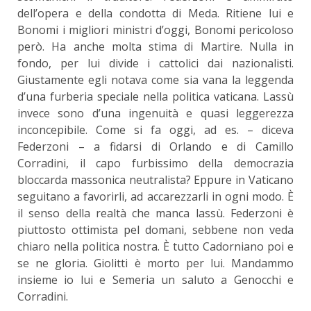
dell’opera e della condotta di Meda. Ritiene lui e
Bonomi i migliori ministri d’oggi, Bonomi pericoloso
però. Ha anche molta stima di Martire. Nulla in
fondo, per lui divide i cattolici dai nazionalisti.
Giustamente egli notava come sia vana la leggenda
d’una furberia speciale nella politica vaticana. Lassù
invece sono d’una ingenuità e quasi leggerezza
inconcepibile. Come si fa oggi, ad es. – diceva
Federzoni – a fidarsi di Orlando e di Camillo
Corradini, il capo furbissimo della democrazia
bloccarda massonica neutralista? Eppure in Vaticano
seguitano a favorirli, ad accarezzarli in ogni modo. È
il senso della realtà che manca lassù. Federzoni è
piuttosto ottimista pel domani, sebbene non veda
chiaro nella politica nostra. È tutto Cadorniano poi e
se ne gloria. Giolitti è morto per lui. Mandammo
insieme io lui e Semeria un saluto a Genocchi e
Corradini.