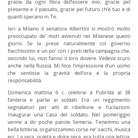
grazie da ogni fibra dell’essere mio, grazie pel
presente e il passato, grazie pel futuro ch’è tuo e di
quanti sperano in Te.
Ieri a Milano il senatore Albertini si mostrò molto
preoccupato de’ moti avvenuti nel Milanese questi
giorni. Se la prese naturalmente col governo
fiacchissimo e un po’ con i preti della campagna che,
secondo lui, non fanno il loro dovere. Vedeva scuro
anche nella Russia. Mi fece l’impressione d’un uomo
che sentisse la gravità dell’ora e la propria
responsabilità.
Domenica mattina 6 c. celebrai a Pubrida al 38
fanteria e parlai ai soldati. Era un reggimento
segnalatoci per atti di ribellione e fucilazioni.
Inaugurai una Casa del soldato. Nel pomeriggio
venne a dir poche parole Semeria. Tenemmo una
bella lotteria, organizzammo corse ne’ sacchi, musica
ecc. La sera, quieta e dolce sera, era tutta una letizia.