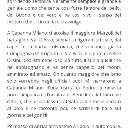
sorridendo semplice. Veramente semplice e grande e
geniale uomo che sente così forte l’amore del bello,
del buono e del vero e ha così vivo il senso del
mistero che ci circonda e ci avvolge.
A Capanna Milano ci accolse il maggiore Marzoli del
battaglion Val D’Arco, simpatica figura d’ufficiale, dai
capelli e la barba tolstoiana, che comandò già la
Compagnia de’ Briganti in Val Fella. È nipote di Felice
Orsini. Idealista generoso, dà tutto il suo a quelli che
ne abbisognano e va senza cappello pei monti,
ammirato ed amato. Oh quanto maggiore idealismo
solo vorrebbe negli ufficiali suoi! Mi narrarono a
Capanna Milano d’una uscita di Podrecca rimasta
poco simpatica e d’un’altra di Benedetti del Giornale
d’Italia, che arrivò lassù trafelato come fosse andato
al polo e ne raccontò poi, ne scrisse di balle sul
giornale pei gonzi!
Pel passo di Aprica arrivammo a Edolo in automobile.