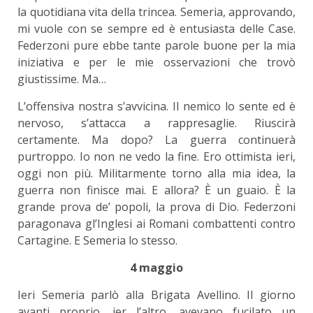
la quotidiana vita della trincea. Semeria, approvando,
mi vuole con se sempre ed è entusiasta delle Case.
Federzoni pure ebbe tante parole buone per la mia
iniziativa e per le mie osservazioni che trovò
giustissime. Ma…
L’offensiva nostra s’avvicina. Il nemico lo sente ed è
nervoso, s’attacca a rappresaglie. Riuscirà
certamente. Ma dopo? La guerra continuerà
purtroppo. Io non ne vedo la fine. Ero ottimista ieri,
oggi non più. Militarmente torno alla mia idea, la
guerra non finisce mai. E allora? È un guaio. È la
grande prova de’ popoli, la prova di Dio. Federzoni
paragonava gl’Inglesi ai Romani combattenti contro
Cartagine. E Semeria lo stesso.
4 maggio
Ieri Semeria parlò alla Brigata Avellino. Il giorno
avanti proprio, ier l’altro, avevano fucilato un