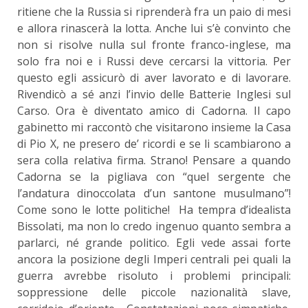
ritiene che la Russia si riprenderà fra un paio di mesi
e allora rinascerà la lotta. Anche lui s’è convinto che
non si risolve nulla sul fronte franco-inglese, ma
solo fra noi e i Russi deve cercarsi la vittoria. Per
questo egli assicurò di aver lavorato e di lavorare.
Rivendicò a sé anzi l’invio delle Batterie Inglesi sul
Carso. Ora è diventato amico di Cadorna. Il capo
gabinetto mi raccontò che visitarono insieme la Casa
di Pio X, ne presero de’ ricordi e se li scambiarono a
sera colla relativa firma. Strano! Pensare a quando
Cadorna se la pigliava con “quel sergente che
l’andatura dinoccolata d’un santone musulmano”!
Come sono le lotte politiche! Ha tempra d’idealista
Bissolati, ma non lo credo ingenuo quanto sembra a
parlarci, né grande politico. Egli vede assai forte
ancora la posizione degli Imperi centrali pei quali la
guerra avrebbe risoluto i problemi principali:
soppressione delle piccole nazionalità slave,