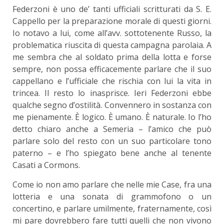
Federzoni è uno de’ tanti ufficiali scritturati da S. E.
Cappello per la preparazione morale di questi giorni.
Io notavo a lui, come all’avv. sottotenente Russo, la
problematica riuscita di questa campagna parolaia. A
me sembra che al soldato prima della lotta e forse
sempre, non possa efficacemente parlare che il suo
cappellano e l’ufficiale che rischia con lui la vita in
trincea. Il resto lo inasprisce. Ieri Federzoni ebbe
qualche segno d’ostilità. Convennero in sostanza con
me pienamente. È logico. È umano. È naturale. Io l’ho
detto chiaro anche a Semeria – l’amico che può
parlare solo del resto con un suo particolare tono
paterno – e l’ho spiegato bene anche al tenente
Casati a Cormons.
Come io non amo parlare che nelle mie Case, fra una
lotteria e una sonata di grammofono o un
concertino, e parlare umilmente, fraternamente, così
mi pare dovrebbero fare tutti quelli che non vivono