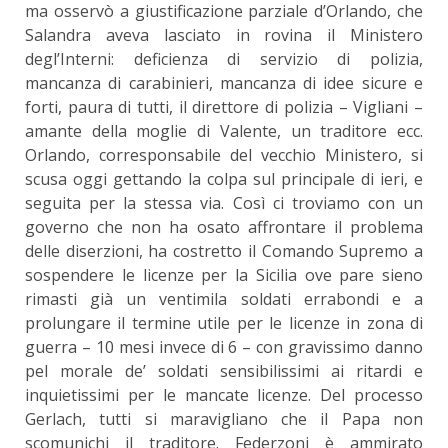
ma osservò a giustificazione parziale d’Orlando, che
Salandra aveva lasciato in rovina il Ministero
degl’Interni: deficienza di servizio di polizia,
mancanza di carabinieri, mancanza di idee sicure e
forti, paura di tutti, il direttore di polizia – Vigliani –
amante della moglie di Valente, un traditore ecc.
Orlando, corresponsabile del vecchio Ministero, si
scusa oggi gettando la colpa sul principale di ieri, e
seguita per la stessa via. Così ci troviamo con un
governo che non ha osato affrontare il problema
delle diserzioni, ha costretto il Comando Supremo a
sospendere le licenze per la Sicilia ove pare sieno
rimasti già un ventimila soldati errabondi e a
prolungare il termine utile per le licenze in zona di
guerra – 10 mesi invece di 6 – con gravissimo danno
pel morale de’ soldati sensibilissimi ai ritardi e
inquietissimi per le mancate licenze. Del processo
Gerlach, tutti si maravigliano che il Papa non
scomunichi il traditore. Federzoni è ammirato