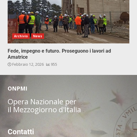
Archivio
News
Fede, impegno e futuro. Proseguono i lavori ad
Amatrice
Febbraio 12, 2026
955
ONPMI
Opera Nazionale per
il Mezzogiorno d'Italia
Contatti