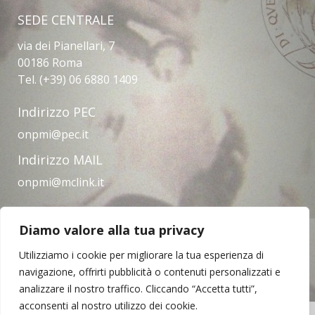
SEDE CENTRALE
via dei Pianellari, 7
00186 Roma
Tel. (+39) 06 6880 1409
Indirizzo PEC
onpmi@pec.it
Indirizzo MAIL
onpmi@mclink.it
Diamo valore alla tua privacy
Amministrazione trasparente
Privacy Policy
Note legali
Contatti
Utilizziamo i cookie per migliorare la tua esperienza di
navigazione, offrirti pubblicità o contenuti personalizzati e
analizzare il nostro traffico. Cliccando “Accetta tutti”,
acconsenti al nostro utilizzo dei cookie.