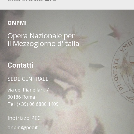
ONPMI
Opera Nazionale per
il Mezzogiorno d'Italia
Contatti
SEDE CENTRALE
via dei Pianellari, 7
00186 Roma
Tel. (+39) 06 6880 1409
Indirizzo PEC
onpmi@pec.it