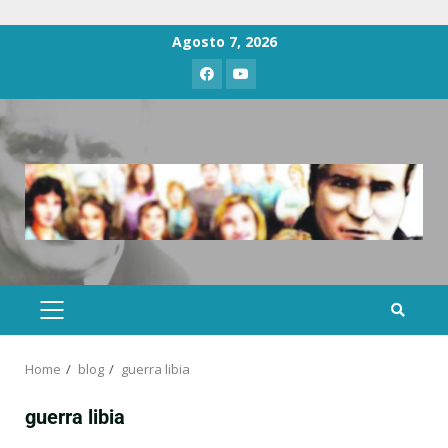
Agosto 7, 2026
Home
blog
guerra libia
guerra libia