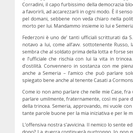
Corradini, il capo furbissimo della democrazia b
a favorirli, ad accarezzarli in ogni modo. È il sens
pel domani, sebbene non veda chiaro nella politi
morto per lui. Mandammo insieme io lui e Semeria
Federzoni è uno de’ tanti ufficiali scritturati da 
notavo a lui, come all’avv. sottotenente Russo, 
sembra che al soldato prima della lotta e forse s
e l’ufficiale che rischia con lui la vita in trinc
d’ostilità. Convennero in sostanza con me piena
anche a Semeria – l’amico che può parlare sol
spiegato bene anche al tenente Casati a Cormons
Come io non amo parlare che nelle mie Case, fra 
parlare umilmente, fraternamente, così mi pare do
della trincea. Semeria, approvando, mi vuole con
tante parole buone per la mia iniziativa e per le 
L’offensiva nostra s’avvicina. Il nemico lo sente e
dopo? La guerra continuerà purtroppo. Io non ne 