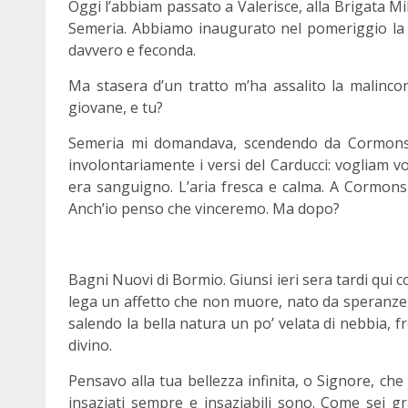
Oggi l’abbiam passato a Valerisce, alla Brigata Mi
Semeria. Abbiamo inaugurato nel pomeriggio la C
davvero e feconda.
Ma stasera d’un tratto m’ha assalito la malinco
giovane, e tu?
Semeria mi domandava, scendendo da Cormons a
involontariamente i versi del Carducci: vogliam v
era sanguigno. L’aria fresca e calma. A Cormons 
Anch’io penso che vinceremo. Ma dopo?
Bagni Nuovi di Bormio. Giunsi ieri sera tardi qui c
lega un affetto che non muore, nato da speranze
salendo la bella natura un po’ velata di nebbia, 
divino.
Pensavo alla tua bellezza infinita, o Signore, che ti
insaziati sempre e insaziabili sono. Come sei 