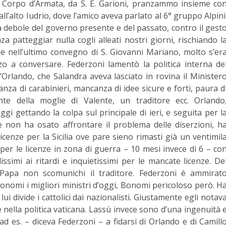
II Corpo d’Armata, da S. E. Garioni, pranzammo insieme co
l’alto Iudrio, dove l’amico aveva parlato al 6° gruppo Alpini
ca debole del governo presente e del passato, contro il gest
a patteggiar nulla cogli alleati nostri giorni, rischiando l
e nell’ultimo convegno di S. Giovanni Mariano, molto s’er
a conversare. Federzoni lamentò la politica interna de
’Orlando, che Salandra aveva lasciato in rovina il Minister
canza di carabinieri, mancanza di idee sicure e forti, paura d
ante della moglie di Valente, un traditore ecc. Orlando
gi gettando la colpa sul principale di ieri, e seguita per l
 non ha osato affrontare il problema delle diserzioni, h
enze per la Sicilia ove pare sieno rimasti già un ventimil
 per le licenze in zona di guerra – 10 mesi invece di 6 – co
ssimi ai ritardi e inquietissimi per le mancate licenze. De
l Papa non scomunichi il traditore. Federzoni è ammirat
 Bonomi i migliori ministri d’oggi, Bonomi pericoloso però. H
ui divide i cattolici dai nazionalisti. Giustamente egli notav
 nella politica vaticana. Lassù invece sono d’una ingenuità 
ad es. – diceva Federzoni – a fidarsi di Orlando e di Camill