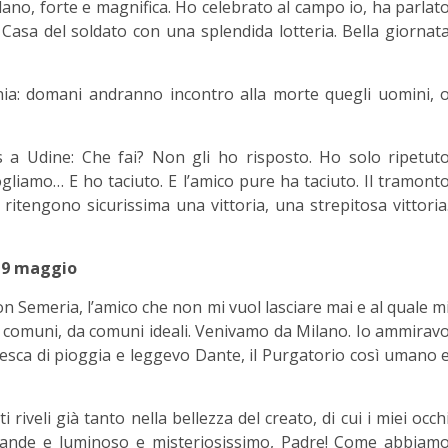
lano, forte e magnifica. Ho celebrato al campo io, ha parlat
asa del soldato con una splendida lotteria. Bella giornat
nia: domani andranno incontro alla morte quegli uomini, 
 Udine: Che fai? Non gli ho risposto. Ho solo ripetut
ogliamo… E ho taciuto. E l’amico pure ha taciuto. Il tramont
ritengono sicurissima una vittoria, una strepitosa vittoria
9 maggio
on Semeria, l’amico che non mi vuol lasciare mai e al quale m
 comuni, da comuni ideali. Venivamo da Milano. Io ammirav
fresca di pioggia e leggevo Dante, il Purgatorio così umano 
 riveli già tanto nella bellezza del creato, di cui i miei occh
grande e luminoso e misteriosissimo, Padre! Come abbiam