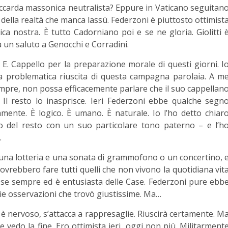
loccarda massonica neutralista? Eppure in Vaticano seguitan
o della realtà che manca lassù. Federzoni è piuttosto ottimist
ca nostra. È tutto Cadorniano poi e se ne gloria. Giolitti 
 un saluto a Genocchi e Corradini.
S. E. Cappello per la preparazione morale di questi giorni. I
la problematica riuscita di questa campagna parolaia. A m
empre, non possa efficacemente parlare che il suo cappellan
ea. Il resto lo inasprisce. Ieri Federzoni ebbe qualche segn
mente. È logico. È umano. È naturale. Io l’ho detto chiar
o del resto con un suo particolare tono paterno – e l’h
.
una lotteria e una sonata di grammofono o un concertino, 
vrebbero fare tutti quelli che non vivono la quotidiana vit
 se sempre ed è entusiasta delle Case. Federzoni pure ebb
mie osservazioni che trovò giustissime. Ma…
d è nervoso, s’attacca a rappresaglie. Riuscirà certamente. M
vedo la fine. Ero ottimista ieri, oggi non più. Militarment