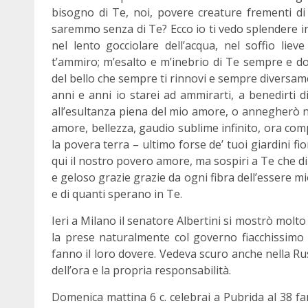
bisogno di Te, noi, povere creature frementi di d
saremmo senza di Te? Ecco io ti vedo splendere in u
nel lento gocciolare dell’acqua, nel soffio liev
t’ammiro; m’esalto e m’inebrio di Te sempre e do
del bello che sempre ti rinnovi e sempre diversamen
anni e anni io starei ad ammirarti, a benedirti 
all’esultanza piena del mio amore, o annegherò ne
amore, bellezza, gaudio sublime infinito, ora com
la povera terra – ultimo forse de’ tuoi giardini fior
qui il nostro povero amore, ma sospiri a Te che di
e geloso grazie grazie da ogni fibra dell’essere mi
e di quanti sperano in Te.
Ieri a Milano il senatore Albertini si mostrò molt
la prese naturalmente col governo fiacchissimo 
fanno il loro dovere. Vedeva scuro anche nella Ru
dell’ora e la propria responsabilità.
Domenica mattina 6 c. celebrai a Pubrida al 38 fa