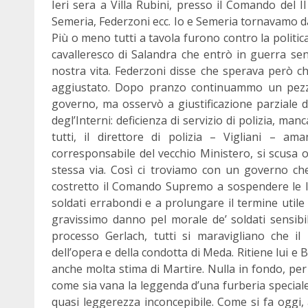
Ieri sera a Villa Rubini, presso il Comando del 
Semeria, Federzoni ecc. Io e Semeria tornavamo dal
Più o meno tutti a tavola furono contro la politi
cavalleresco di Salandra che entrò in guerra senz
nostra vita. Federzoni disse che sperava però ch
aggiustato. Dopo pranzo continuammo un pezzo 
governo, ma osservò a giustificazione parziale d
degl’Interni: deficienza di servizio di polizia, man
tutti, il direttore di polizia – Vigliani – am
corresponsabile del vecchio Ministero, si scusa og
stessa via. Così ci troviamo con un governo che
costretto il Comando Supremo a sospendere le lic
soldati errabondi e a prolungare il termine utile
gravissimo danno pel morale de’ soldati sensibili
processo Gerlach, tutti si maravigliano che i
dell’opera e della condotta di Meda. Ritiene lui e
anche molta stima di Martire. Nulla in fondo, per l
come sia vana la leggenda d’una furberia speciale
quasi leggerezza inconcepibile. Come si fa oggi, 