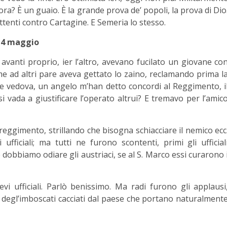
lora? È un guaio. È la grande prova de’ popoli, la prova di Dio
enti contro Cartagine. E Semeria lo stesso.
4 maggio
o avanti proprio, ier l’altro, avevano fucilato un giovane co
 ad altri pare aveva gettato lo zaino, reclamando prima l
adre vedova, un angelo m’han detto concordi al Reggimento, i
i vada a giustificare l’operato altrui? E tremavo per l’amic
o reggimento, strillando che bisogna schiacciare il nemico ecc
ficiali; ma tutti ne furono scontenti, primi gli ufficial
 dobbiamo odiare gli austriaci, se al S. Marco essi curarono 
ievi ufficiali. Parlò benissimo. Ma radi furono gli applausi
orso degl’imboscati cacciati dal paese che portano naturalment