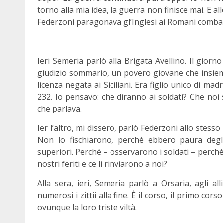
torno alla mia idea, la guerra non finisce mai. E al
Federzoni paragonava gl’Inglesi ai Romani combatt
Ieri Semeria parlò alla Brigata Avellino. Il giorn
giudizio sommario, un povero giovane che insieme
licenza negata ai Siciliani. Era figlio unico di m
232. Io pensavo: che diranno ai soldati? Che noi s
che parlava.
Ier l’altro, mi dissero, parlò Federzoni allo stess
Non lo fischiarono, perché ebbero paura degli uf
superiori. Perché – osservarono i soldati – perché
nostri feriti e ce li rinviarono a noi?
Alla sera, ieri, Semeria parlò a Orsaria, agli all
numerosi i zittii alla fine. È il corso, il primo c
ovunque la loro triste viltà.