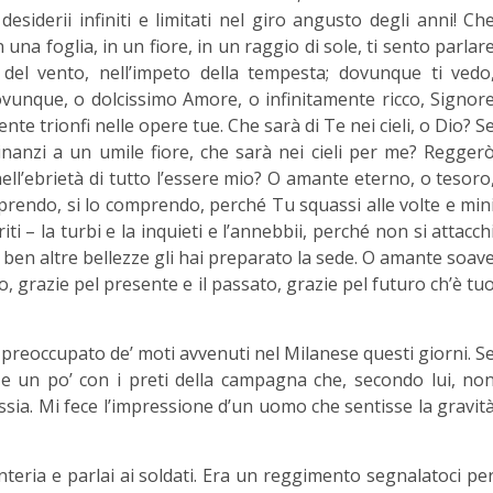
esiderii infiniti e limitati nel giro angusto degli anni! Ch
na foglia, in un fiore, in un raggio di sole, ti sento parlar
e del vento, nell’impeto della tempesta; dovunque ti vedo
vunque, o dolcissimo Amore, o infinitamente ricco, Signor
te trionfi nelle opere tue. Che sarà di Te nei cieli, o Dio? S
dinanzi a un umile fiore, che sarà nei cieli per me? Regger
ll’ebrietà di tutto l’essere mio? O amante eterno, o tesoro
prendo, si lo comprendo, perché Tu squassi alle volte e min
iti – la turbi e la inquieti e l’annebbii, perché non si attacch
 ben altre bellezze gli hai preparato la sede. O amante soav
o, grazie pel presente e il passato, grazie pel futuro ch’è tu
o preoccupato de’ moti avvenuti nel Milanese questi giorni. S
e un po’ con i preti della campagna che, secondo lui, no
ssia. Mi fece l’impressione d’un uomo che sentisse la gravit
nteria e parlai ai soldati. Era un reggimento segnalatoci pe