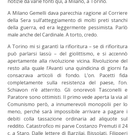
notizie da varie fonti qui, a Milano, a Torino.
A Milano Gemelli dava parecchia ragione al Corriere
della Sera sull’atteggiamento di molti preti stanchi
della guerra, ed era leggermente pessimista. Parlò
male anche del Cardinale. A torto, credo.
A Torino mi si garantì la rifioritura – se di rifioritura
può parlarsi lassù – del giolittismo, e si accennò
apertamente alla rivoluzione vicina. Rivoluzione del
resto alla quale l’Avanti una quindicina di giorni fa
consacrava articoli di fondo. L’on. Pacetti fida
completamente sulla resistenza del paese, l’on.
Schiavon n’è atterrito. Gli onorevoli Tasconelli e
Paratore sono ottimisti. Il primo vede aperta la via al
Comunismo però, a innumerevoli monopolii per lo
meno, perché sarà impossibile arrivare a pagare i
debiti colla tassazione ordinaria ad aliquote sul
reddito. Catastrofico mi parve Costanzo Premuti il 24
c. a Staro. Dalle lettere di Barzilai, Bissolati, Filipperi