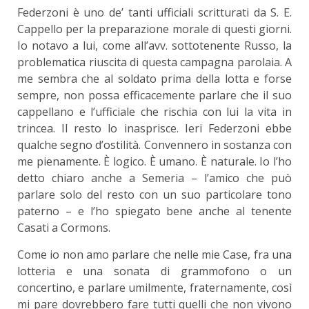
Federzoni è uno de’ tanti ufficiali scritturati da S. E.
Cappello per la preparazione morale di questi giorni.
Io notavo a lui, come all’avv. sottotenente Russo, la
problematica riuscita di questa campagna parolaia. A
me sembra che al soldato prima della lotta e forse
sempre, non possa efficacemente parlare che il suo
cappellano e l’ufficiale che rischia con lui la vita in
trincea. Il resto lo inasprisce. Ieri Federzoni ebbe
qualche segno d’ostilità. Convennero in sostanza con
me pienamente. È logico. È umano. È naturale. Io l’ho
detto chiaro anche a Semeria – l’amico che può
parlare solo del resto con un suo particolare tono
paterno – e l’ho spiegato bene anche al tenente
Casati a Cormons.
Come io non amo parlare che nelle mie Case, fra una
lotteria e una sonata di grammofono o un
concertino, e parlare umilmente, fraternamente, così
mi pare dovrebbero fare tutti quelli che non vivono