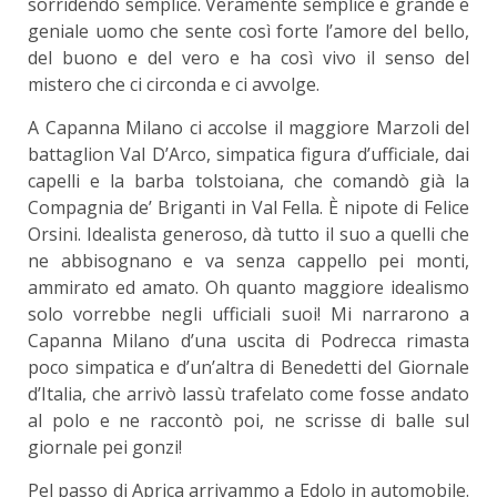
sorridendo semplice. Veramente semplice e grande e
geniale uomo che sente così forte l’amore del bello,
del buono e del vero e ha così vivo il senso del
mistero che ci circonda e ci avvolge.
A Capanna Milano ci accolse il maggiore Marzoli del
battaglion Val D’Arco, simpatica figura d’ufficiale, dai
capelli e la barba tolstoiana, che comandò già la
Compagnia de’ Briganti in Val Fella. È nipote di Felice
Orsini. Idealista generoso, dà tutto il suo a quelli che
ne abbisognano e va senza cappello pei monti,
ammirato ed amato. Oh quanto maggiore idealismo
solo vorrebbe negli ufficiali suoi! Mi narrarono a
Capanna Milano d’una uscita di Podrecca rimasta
poco simpatica e d’un’altra di Benedetti del Giornale
d’Italia, che arrivò lassù trafelato come fosse andato
al polo e ne raccontò poi, ne scrisse di balle sul
giornale pei gonzi!
Pel passo di Aprica arrivammo a Edolo in automobile.