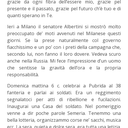
grazie da ogni fibra dell’essere mio, grazie pel
presente e il passato, grazie pel futuro ch’è tuo e di
quanti sperano in Te.
Ieri a Milano il senatore Albertini si mostrò molto
preoccupato de’ moti avvenuti nel Milanese questi
giorni. Se la prese naturalmente col governo
fiacchissimo e un po’ con i preti della campagna che,
secondo lui, non fanno il loro dovere. Vedeva scuro
anche nella Russia. Mi fece l’impressione d’un uomo
che sentisse la gravità dell’ora e la propria
responsabilità.
Domenica mattina 6 c. celebrai a Pubrida al 38
fanteria e parlai ai soldati. Era un reggimento
segnalatoci per atti di ribellione e fucilazioni.
Inaugurai una Casa del soldato. Nel pomeriggio
venne a dir poche parole Semeria. Tenemmo una
bella lotteria, organizzammo corse ne’ sacchi, musica
ecc. La sera, quieta e dolce sera, era tutta una letizia.