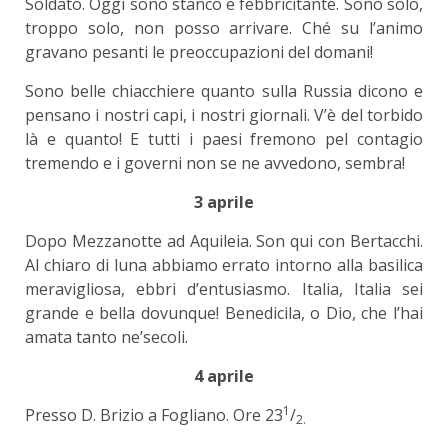
Soldato. Oggi sono stanco e febbricitante. Sono solo,
troppo solo, non posso arrivare. Ché su l’animo
gravano pesanti le preoccupazioni del domani!
Sono belle chiacchiere quanto sulla Russia dicono e
pensano i nostri capi, i nostri giornali. V’è del torbido
là e quanto! E tutti i paesi fremono pel contagio
tremendo e i governi non se ne avvedono, sembra!
3 aprile
Dopo Mezzanotte ad Aquileia. Son qui con Bertacchi.
Al chiaro di luna abbiamo errato intorno alla basilica
meravigliosa, ebbri d’entusiasmo. Italia, Italia sei
grande e bella dovunque! Benedicila, o Dio, che l’hai
amata tanto ne’secoli.
4 aprile
1
Presso D. Brizio a Fogliano. Ore 23
/
2.