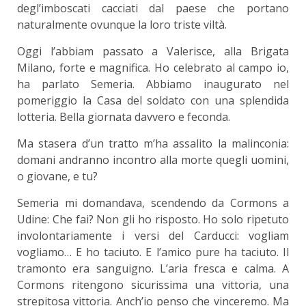
degl’imboscati cacciati dal paese che portano
naturalmente ovunque la loro triste viltà.
Oggi l’abbiam passato a Valerisce, alla Brigata
Milano, forte e magnifica. Ho celebrato al campo io,
ha parlato Semeria. Abbiamo inaugurato nel
pomeriggio la Casa del soldato con una splendida
lotteria. Bella giornata davvero e feconda.
Ma stasera d’un tratto m’ha assalito la malinconia:
domani andranno incontro alla morte quegli uomini,
o giovane, e tu?
Semeria mi domandava, scendendo da Cormons a
Udine: Che fai? Non gli ho risposto. Ho solo ripetuto
involontariamente i versi del Carducci: vogliam
vogliamo… E ho taciuto. E l’amico pure ha taciuto. Il
tramonto era sanguigno. L’aria fresca e calma. A
Cormons ritengono sicurissima una vittoria, una
strepitosa vittoria. Anch’io penso che vinceremo. Ma