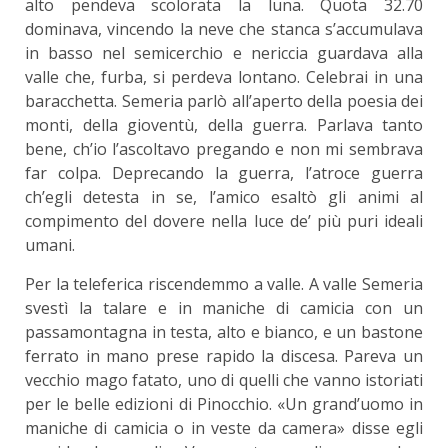
alto pendeva scolorata la luna. Quota 32.70
dominava, vincendo la neve che stanca s’accumulava
in basso nel semicerchio e nericcia guardava alla
valle che, furba, si perdeva lontano. Celebrai in una
baracchetta. Semeria parlò all’aperto della poesia dei
monti, della gioventù, della guerra. Parlava tanto
bene, ch’io l’ascoltavo pregando e non mi sembrava
far colpa. Deprecando la guerra, l’atroce guerra
ch’egli detesta in se, l’amico esaltò gli animi al
compimento del dovere nella luce de’ più puri ideali
umani.
Per la teleferica riscendemmo a valle. A valle Semeria
svestì la talare e in maniche di camicia con un
passamontagna in testa, alto e bianco, e un bastone
ferrato in mano prese rapido la discesa. Pareva un
vecchio mago fatato, uno di quelli che vanno istoriati
per le belle edizioni di Pinocchio. «Un grand’uomo in
maniche di camicia o in veste da camera» disse egli