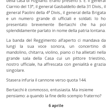
bella casa di Fogliano. Erano presenti S. E. il general
Ciarnio del 13°, il general Gasbaldello della 31 Divis., il
a
general Paolini della 4
Divis., il general della Brigata
e un numero grande di ufficiali e soldati. Io ho
presentato brevemente Bertacchi che ha poi
splendidamente parlato in nome della patria lontana.
La banda del Reggimento all’aperto ci mandava da
lungi la sua voce sonora, un concertino di
mandolino, chitarra, violino, piano ci ha allietati nella
grande sala della Casa cui un pittore triestino,
nostro ufficiale, ha affrescata con genialità e grazia
singolare.
Stasera infuria il cannone verso quota 144.
Bertacchi è commosso, entusiasta. Ma insieme
pensiamo: a quando la fine dello scempio fraterno?
6 aprile