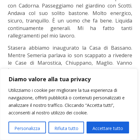
con Cadorna. Passeggiamo nel giardino con Scotti.
Andava col suo solito bastone. Molto energico,
sicuro, tranquillo. È un uomo che fa bene. Liquida
continuamente generali. Mi ha fatto tanti
rallegramenti pel mio lavoro.
Stasera abbiamo inaugurato la Casa di Bassano.
Mentre Semeria parlava io son scappato a rivedere
le Case di Marostica, Chiuppano, Maglio. Vanno
benone.
Diamo valore alla tua privacy
Sia benedetto il Signore!
Utilizziamo i cookie per migliorare la tua esperienza di
14 aprile
navigazione, offrirti pubblicità o contenuti personalizzati e
analizzare il nostro traffico. Cliccando “Accetta tutti”,
A Gemona. In casa dell’arciprete.
acconsenti al nostro utilizzo dei cookie.
Torno ora dall’alta Val Sella con P. Semeria. Ho
visitato la Casa del Soldato a Dogna e ne ho
Personalizza
Rifiuta tutto
Accettare tutto
combinate delle altre, più avanzate. Stasera dormo