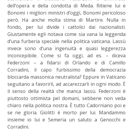
dell’opera e della condotta di Meda. Ritiene lui e
Bonomi i migliori ministri d’oggi, Bonomi pericoloso
però. Ha anche molta stima di Martire. Nulla in
fondo, per lui divide i cattolici dai nazionalisti.
Giustamente egli notava come sia vana la leggenda
d’una furberia speciale nella politica vaticana. Lassù
invece sono d’una ingenuità e quasi leggerezza
inconcepibile. Come si fa oggi, ad es. – diceva
Federzoni – a fidarsi di Orlando e di Camillo
Corradini, il capo furbissimo della democrazia
bloccarda massonica neutralista? Eppure in Vaticano
seguitano a favorirli, ad accarezzarli in ogni modo. È
il senso della realtà che manca lassù. Federzoni è
piuttosto ottimista pel domani, sebbene non veda
chiaro nella politica nostra. È tutto Cadorniano poi e
se ne gloria. Giolitti è morto per lui. Mandammo
insieme io lui e Semeria un saluto a Genocchi e
Corradini.