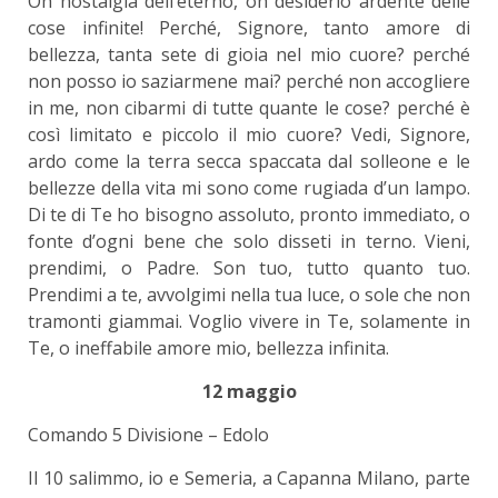
Oh nostalgia dell’eterno, oh desiderio ardente delle
cose infinite! Perché, Signore, tanto amore di
bellezza, tanta sete di gioia nel mio cuore? perché
non posso io saziarmene mai? perché non accogliere
in me, non cibarmi di tutte quante le cose? perché è
così limitato e piccolo il mio cuore? Vedi, Signore,
ardo come la terra secca spaccata dal solleone e le
bellezze della vita mi sono come rugiada d’un lampo.
Di te di Te ho bisogno assoluto, pronto immediato, o
fonte d’ogni bene che solo disseti in terno. Vieni,
prendimi, o Padre. Son tuo, tutto quanto tuo.
Prendimi a te, avvolgimi nella tua luce, o sole che non
tramonti giammai. Voglio vivere in Te, solamente in
Te, o ineffabile amore mio, bellezza infinita.
12 maggio
Comando 5 Divisione – Edolo
Il 10 salimmo, io e Semeria, a Capanna Milano, parte