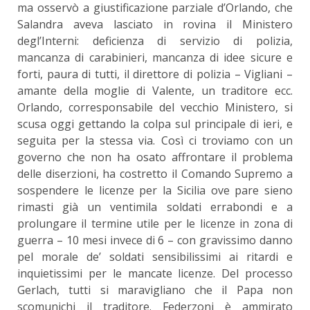
ma osservò a giustificazione parziale d’Orlando, che
Salandra aveva lasciato in rovina il Ministero
degl’Interni: deficienza di servizio di polizia,
mancanza di carabinieri, mancanza di idee sicure e
forti, paura di tutti, il direttore di polizia – Vigliani –
amante della moglie di Valente, un traditore ecc.
Orlando, corresponsabile del vecchio Ministero, si
scusa oggi gettando la colpa sul principale di ieri, e
seguita per la stessa via. Così ci troviamo con un
governo che non ha osato affrontare il problema
delle diserzioni, ha costretto il Comando Supremo a
sospendere le licenze per la Sicilia ove pare sieno
rimasti già un ventimila soldati errabondi e a
prolungare il termine utile per le licenze in zona di
guerra – 10 mesi invece di 6 – con gravissimo danno
pel morale de’ soldati sensibilissimi ai ritardi e
inquietissimi per le mancate licenze. Del processo
Gerlach, tutti si maravigliano che il Papa non
scomunichi il traditore. Federzoni è ammirato