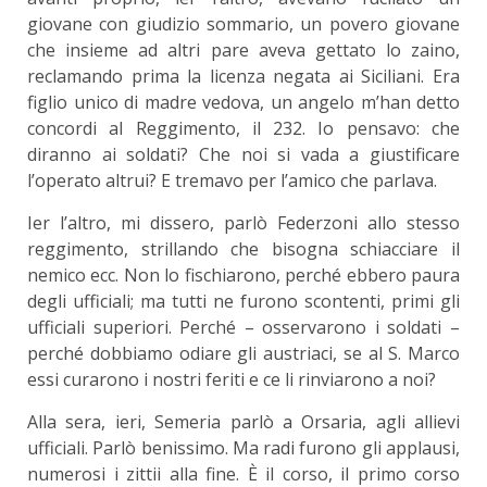
giovane con giudizio sommario, un povero giovane
che insieme ad altri pare aveva gettato lo zaino,
reclamando prima la licenza negata ai Siciliani. Era
figlio unico di madre vedova, un angelo m’han detto
concordi al Reggimento, il 232. Io pensavo: che
diranno ai soldati? Che noi si vada a giustificare
l’operato altrui? E tremavo per l’amico che parlava.
Ier l’altro, mi dissero, parlò Federzoni allo stesso
reggimento, strillando che bisogna schiacciare il
nemico ecc. Non lo fischiarono, perché ebbero paura
degli ufficiali; ma tutti ne furono scontenti, primi gli
ufficiali superiori. Perché – osservarono i soldati –
perché dobbiamo odiare gli austriaci, se al S. Marco
essi curarono i nostri feriti e ce li rinviarono a noi?
Alla sera, ieri, Semeria parlò a Orsaria, agli allievi
ufficiali. Parlò benissimo. Ma radi furono gli applausi,
numerosi i zittii alla fine. È il corso, il primo corso