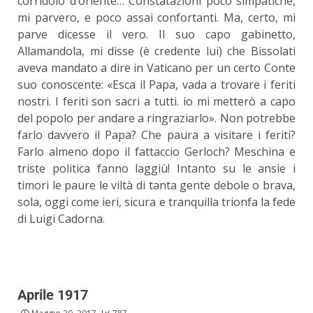
corridoio d’oriente… Constatazioni poco simpatiche,
mi parvero, e poco assai confortanti. Ma, certo, mi
parve dicesse il vero. Il suo capo gabinetto,
Allamandola, mi disse (è credente lui) che Bissolati
aveva mandato a dire in Vaticano per un certo Conte
suo conoscente: «Esca il Papa, vada a trovare i feriti
nostri. I feriti son sacri a tutti. io mi metterò a capo
del popolo per andare a ringraziarlo». Non potrebbe
farlo davvero il Papa? Che paura a visitare i feriti?
Farlo almeno dopo il fattaccio Gerloch? Meschina e
triste politica fanno laggiù! Intanto su le ansie i
timori le paure le viltà di tanta gente debole o brava,
sola, oggi come ieri, sicura e tranquilla trionfa la fede
di Luigi Cadorna.
Aprile 1917