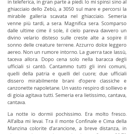
in teleferica, in gran parte a piedi. Io mi spinsi sino al
ghiacciaio dello Zebù, a 3050 sul mare e percorsi la
mirabile galleria scavata nel ghiacciaio. Semeria
venne più tardi, a sera. Magnifica sera. Scomparso
dalle ultime cime il sole, il cielo pareva davvero un
divino velario disteso sulle creste alte a sopire il
sonno delle creature terrene. Azzurro dolce leggero
aereo. Non un rumore intorno. La guerra tace lassù,
taceva allora. Dopo cena solo nella baracca degli
ufficiali si cantò. Cantammo tutti gli inni comuni,
quelli della patria e quelli del cuore; due ufficiali
dissero mirabilmente brani d’opere classiche e
canzonette napoletane. Un vasto respiro di sollievo e
di gioia agitava tutti. Semeria era lietissimo, cantava,
cantava.
La notte io dormii pochissimo. Era molto fresco.
All’alba mi levai. Tra il monte Confinale e Cima della
Manzina colorite d’arancione, a breve distanza, in