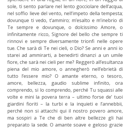
sole, ti sento parlare nel lento gocciolare dell’acqua,
nel soffio lieve del vento, nell’impeto della tempesta;
dovunque ti vedo, t’ammiro; m’esalto e m’inebrio di
Te sempre e dovunque, o dolcissimo Amore, o
infinitamente ricco, Signore del bello che sempre ti
rinnovi e sempre diversamente trionfi nelle opere
tue. Che sarà di Te nei cieli, o Dio? Se anni e anni io
starei ad ammirarti, a benedirti dinanzi a un umile
fiore, che sarà nei cieli per me? Reggerò all’esultanza
piena del mio amore, o annegherò nell’ebrietà di
tutto l’essere mio? O amante eterno, o tesoro,
amore, bellezza, gaudio sublime infinito, ora
comprendo, si lo comprendo, perché Tu squassi alle
volte e mini la povera terra – ultimo forse de’ tuoi
giardini fioriti – la turbi e la inquieti e l’annebbii,
perché non si attacchi qui il nostro povero amore,
ma sospiri a Te che di ben altre bellezze gli hai
preparato la sede. O amante soave e geloso grazie