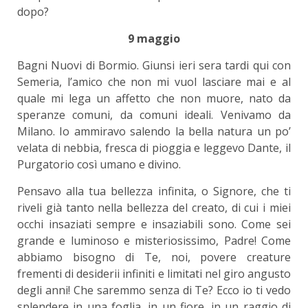
dopo?
9 maggio
Bagni Nuovi di Bormio. Giunsi ieri sera tardi qui con
Semeria, l’amico che non mi vuol lasciare mai e al
quale mi lega un affetto che non muore, nato da
speranze comuni, da comuni ideali. Venivamo da
Milano. Io ammiravo salendo la bella natura un po’
velata di nebbia, fresca di pioggia e leggevo Dante, il
Purgatorio così umano e divino.
Pensavo alla tua bellezza infinita, o Signore, che ti
riveli già tanto nella bellezza del creato, di cui i miei
occhi insaziati sempre e insaziabili sono. Come sei
grande e luminoso e misteriosissimo, Padre! Come
abbiamo bisogno di Te, noi, povere creature
frementi di desiderii infiniti e limitati nel giro angusto
degli anni! Che saremmo senza di Te? Ecco io ti vedo
splendere in una foglia, in un fiore, in un raggio di