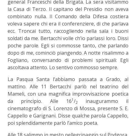
general Franceschi della Brigata. La sera visitammo
la Casa di Terzo. Il capitano del Presidio non aveva
combinato nulla. Il Comando della Difesa costiera
voleva sapere chi era il conferenziere, di che parlava
ecc. Troncai tutto, raccogliendo nella sala i buoni
soldati da me. Bertacchi volle ch’io parlassi loro. Dissi
poche parole. Egli si commosse tanto, che parlando
dopo di me, cominciò piangendo. A notte risalimmo a
Fogliano, conversando di problemi spirituali: Egli
ascoltava attento. Lo sentivo commosso sempre.
La Pasqua Santa l’abbiamo passata a Grado, al
mattino. Alle 11 Bertacchi parlò nel teatrino del
Mameli, con una magnifica improvvisazione poetica
1
da principio. Alle 16
/
inaugurammo il
2
cinematografo di S. Lorenzo di Mossa, presente S. E.
Cappello e Garignani. Disse qualche parola Cappello,
poi splendidamente parlò l’amico poeta.
Alle 18 salimmo in mesto pellegrinaggio sul Podgora,