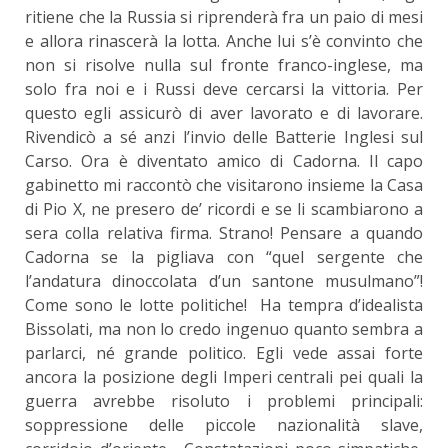
ritiene che la Russia si riprenderà fra un paio di mesi
e allora rinascerà la lotta. Anche lui s’è convinto che
non si risolve nulla sul fronte franco-inglese, ma
solo fra noi e i Russi deve cercarsi la vittoria. Per
questo egli assicurò di aver lavorato e di lavorare.
Rivendicò a sé anzi l’invio delle Batterie Inglesi sul
Carso. Ora è diventato amico di Cadorna. Il capo
gabinetto mi raccontò che visitarono insieme la Casa
di Pio X, ne presero de’ ricordi e se li scambiarono a
sera colla relativa firma. Strano! Pensare a quando
Cadorna se la pigliava con “quel sergente che
l’andatura dinoccolata d’un santone musulmano”!
Come sono le lotte politiche! Ha tempra d’idealista
Bissolati, ma non lo credo ingenuo quanto sembra a
parlarci, né grande politico. Egli vede assai forte
ancora la posizione degli Imperi centrali pei quali la
guerra avrebbe risoluto i problemi principali:
soppressione delle piccole nazionalità slave,