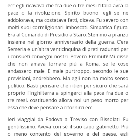
ecc egli ricavava che fra due o tre mesi l’Italia avrà la
pace o la rivoluzione. Spirito buono, egli se ne
addolorava, ma costatava fatti, diceva. Fu severo con
molti suoi correligionari imboscati. Simpatica figura.
Era al Comando di Presidio a Staro. Stemmo a pranzo
insieme nel giorno anniversario della guerra. C’era
Semeria e un’altra venticinquina di preti radunati per
i consueti convegni nostri. Povero Premuti! Mi disse
che non amava tornare più a Roma, se le cose
andassero male. E male purtroppo, secondo le sue
previsioni, andrebbero. Ma egli non ha molto senso
politico. Basti pensare che ritien per sicuro che sarà
proprio l’Inghilterra a spingerci alla pace fra due o
tre mesi, costituendo allora noi un peso morto per
essa che deve pensare a rifornirci ecc.
Ieri viaggiai da Padova a Treviso con Bissolati. Fu
gentilissimo. Aveva con sé il suo capo gabinetto. Più
o meno contento del governo e del paese, egli