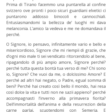
Prima di Tirano facemmo una puntarella al confine
svizzero ove pronti i poco sicuri guardiani elvetici ci
puntarono addosso binocoli e cannocchiali.
Entusiasmandomi la bellezza de’ luoghi mi dava
melanconia. L’amico la vedeva e me ne domandava il
perché.
O Signore, io pensavo, infinitamente vario e bello e
misericordioso, Signore che mi riempii di grazie, che
d’ogni mio male ti sei vendicato ritorcendolo al bene,
ripagandolo di più ampio amore, Signore perché?
perché tutta questa bontà tua verso di me? Chi sono
io, Signore? Che vuoi da me, o dolcissimo Amore? E
perché ad altri hai negato, o Padre, egual somma di
beni? Perché hai creato così bello il mondo, hai resa
così dolce la vita e tutti non ne sazii appieno? perché
accompagnasti l’inverno alla primavera fiorita?
Dell’immortalità dell’anima e della resurrezion della
carne parlai, scuotendomi con Semeria. E