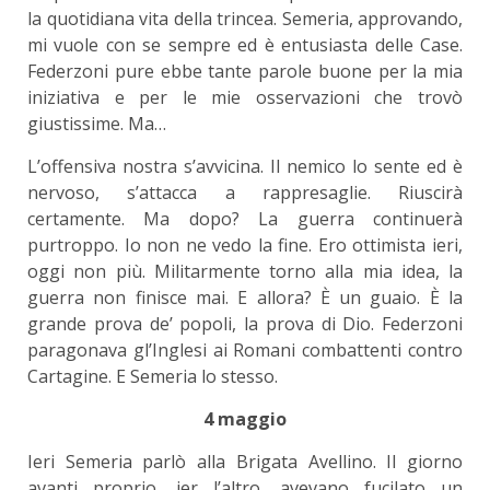
la quotidiana vita della trincea. Semeria, approvando,
mi vuole con se sempre ed è entusiasta delle Case.
Federzoni pure ebbe tante parole buone per la mia
iniziativa e per le mie osservazioni che trovò
giustissime. Ma…
L’offensiva nostra s’avvicina. Il nemico lo sente ed è
nervoso, s’attacca a rappresaglie. Riuscirà
certamente. Ma dopo? La guerra continuerà
purtroppo. Io non ne vedo la fine. Ero ottimista ieri,
oggi non più. Militarmente torno alla mia idea, la
guerra non finisce mai. E allora? È un guaio. È la
grande prova de’ popoli, la prova di Dio. Federzoni
paragonava gl’Inglesi ai Romani combattenti contro
Cartagine. E Semeria lo stesso.
4 maggio
Ieri Semeria parlò alla Brigata Avellino. Il giorno
avanti proprio, ier l’altro, avevano fucilato un