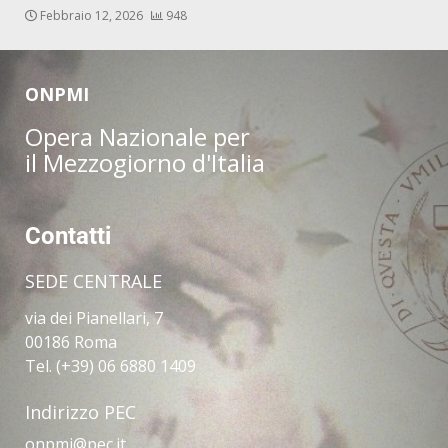
Febbraio 12, 2026
948
ONPMI
Opera Nazionale per
il Mezzogiorno d'Italia
Contatti
SEDE CENTRALE
via dei Pianellari, 7
00186 Roma
Tel. (+39) 06 6880 1409
Indirizzo PEC
onpmi@pec.it