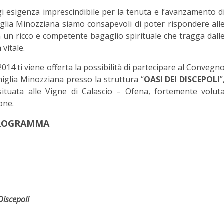
i esigenza imprescindibile per la tenuta e l’avanzamento d
iglia Minozziana siamo consapevoli di poter rispondere all
n un ricco e competente bagaglio spirituale che tragga dall
 vitale.
 2014 ti viene offerta la possibilità di partecipare al Convegn
iglia Minozziana presso la struttura “
OASI DEI DISCEPOLI
”
tuata alle Vigne di Calascio – Ofena, fortemente volut
one.
ROGRAMMA
iscepoli