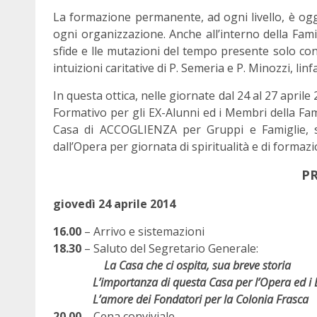
La formazione permanente, ad ogni livello, è ogg
ogni organizzazione. Anche all’interno della Fam
sfide e lle mutazioni del tempo presente solo co
intuizioni caritative di P. Semeria e P. Minozzi, linfa
In questa ottica, nelle giornate dal 24 al 27 aprile
Formativo per gli EX-Alunni ed i Membri della Fam
Casa di ACCOGLIENZA per Gruppi e Famiglie, si
dall’Opera per giornata di spiritualità e di formazi
P
giovedì 24 aprile 2014
16.00
– Arrivo e sistemazioni
18.30
– Saluto del Segretario Generale:
La Casa che ci ospita, sua breve storia
L’importanza di questa Casa per l’Opera ed i D
L’amore dei Fondatori per la Colonia Frasca
20.00
– Cena conviviale