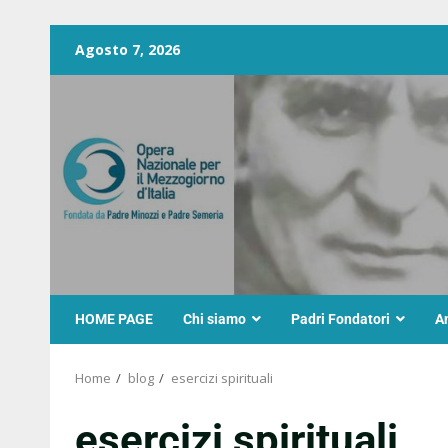
Agosto 7, 2026
HOME PAGE
Chi siamo
Padri Fondatori
A
Home
blog
esercizi spirituali
esercizi spirituali