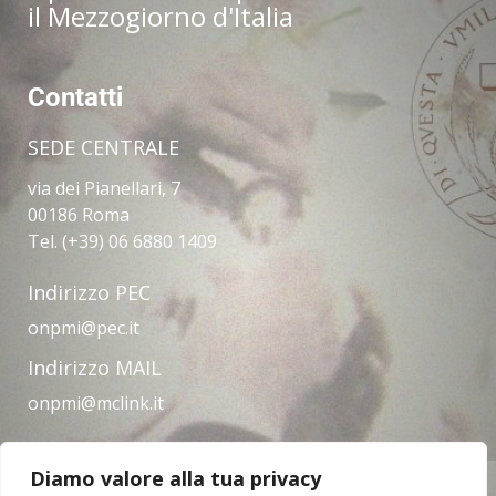
il Mezzogiorno d'Italia
Contatti
SEDE CENTRALE
via dei Pianellari, 7
00186 Roma
Tel. (+39) 06 6880 1409
Indirizzo PEC
onpmi@pec.it
Indirizzo MAIL
onpmi@mclink.it
Diamo valore alla tua privacy
Amministrazione trasparente
Privacy Policy