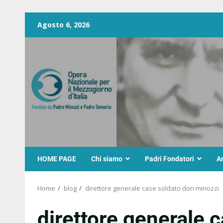
Agosto 6, 2026
HOME PAGE
Chi siamo
Padri Fondatori
A
Home
blog
direttore generale case soldato don minozzi
direttore generale 