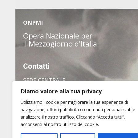
ONPMI
Opera Nazionale per
il Mezzogiorno d'Italia
Contatti
SEDE CENTRALE
Diamo valore alla tua privacy
via dei Pianellari, 7
00186 Roma
Utilizziamo i cookie per migliorare la tua esperienza di
Tel. (+39) 06 6880 1409
navigazione, offrirti pubblicità o contenuti personalizzati e
analizzare il nostro traffico. Cliccando “Accetta tutti”,
acconsenti al nostro utilizzo dei cookie.
Amministrazione trasparente
Privacy Policy
Not