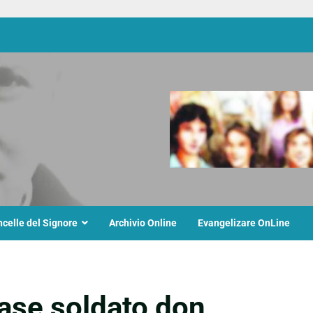
ncelle del Signore
Archivio Online
Evangelizare OnLine
case soldato don