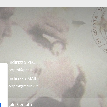
Indirizzo PEC
onpmi@pec.it
Indirizzo MAIL
onpmi@mclink.it
e legali
Contatti