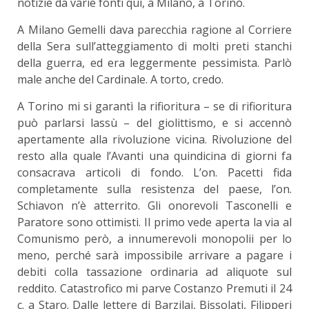
notizie da varie fonti qui, a Milano, a Torino.
A Milano Gemelli dava parecchia ragione al Corriere
della Sera sull’atteggiamento di molti preti stanchi
della guerra, ed era leggermente pessimista. Parlò
male anche del Cardinale. A torto, credo.
A Torino mi si garantì la rifioritura – se di rifioritura
può parlarsi lassù – del giolittismo, e si accennò
apertamente alla rivoluzione vicina. Rivoluzione del
resto alla quale l’Avanti una quindicina di giorni fa
consacrava articoli di fondo. L’on. Pacetti fida
completamente sulla resistenza del paese, l’on.
Schiavon n’è atterrito. Gli onorevoli Tasconelli e
Paratore sono ottimisti. Il primo vede aperta la via al
Comunismo però, a innumerevoli monopolii per lo
meno, perché sarà impossibile arrivare a pagare i
debiti colla tassazione ordinaria ad aliquote sul
reddito. Catastrofico mi parve Costanzo Premuti il 24
c. a Staro. Dalle lettere di Barzilai, Bissolati, Filipperi