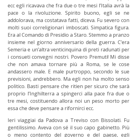
ecc egli ricavava che fra due o tre mesi l’Italia avrà la
pace o la rivoluzione. Spirito buono, egli se ne
addolorava, ma costatava fatti, diceva. Fu severo con
molti suoi correligionari imboscati. Simpatica figura.
Era al Comando di Presidio a Staro. Stemmo a pranzo
insieme nel giorno anniversario della guerra. C’era
Semeria e un’altra venticinquina di preti radunati per
i consueti convegni nostri. Povero Premuti! Mi disse
che non amava tornare più a Roma, se le cose
andassero male. E male purtroppo, secondo le sue
previsioni, andrebbero. Ma egli non ha molto senso
politico. Basti pensare che ritien per sicuro che sarà
proprio l’Inghilterra a spingerci alla pace fra due o
tre mesi, costituendo allora noi un peso morto per
essa che deve pensare a rifornirci ecc.
Ieri viaggiai da Padova a Treviso con Bissolati. Fu
gentilissimo. Aveva con sé il suo capo gabinetto. Più
o meno contento del governo e del paese, egli