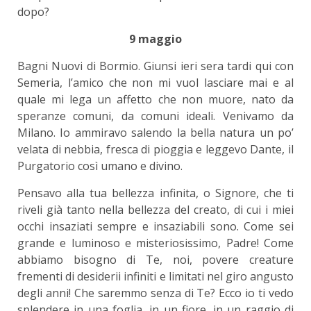
dopo?
9 maggio
Bagni Nuovi di Bormio. Giunsi ieri sera tardi qui con
Semeria, l’amico che non mi vuol lasciare mai e al
quale mi lega un affetto che non muore, nato da
speranze comuni, da comuni ideali. Venivamo da
Milano. Io ammiravo salendo la bella natura un po’
velata di nebbia, fresca di pioggia e leggevo Dante, il
Purgatorio così umano e divino.
Pensavo alla tua bellezza infinita, o Signore, che ti
riveli già tanto nella bellezza del creato, di cui i miei
occhi insaziati sempre e insaziabili sono. Come sei
grande e luminoso e misteriosissimo, Padre! Come
abbiamo bisogno di Te, noi, povere creature
frementi di desiderii infiniti e limitati nel giro angusto
degli anni! Che saremmo senza di Te? Ecco io ti vedo
splendere in una foglia, in un fiore, in un raggio di