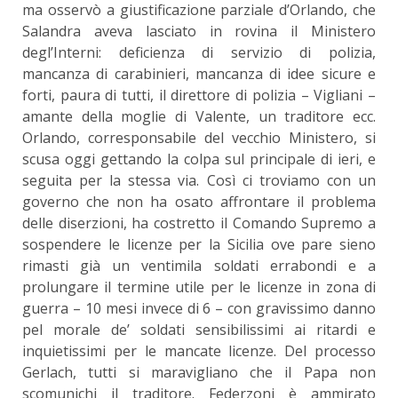
ma osservò a giustificazione parziale d’Orlando, che
Salandra aveva lasciato in rovina il Ministero
degl’Interni: deficienza di servizio di polizia,
mancanza di carabinieri, mancanza di idee sicure e
forti, paura di tutti, il direttore di polizia – Vigliani –
amante della moglie di Valente, un traditore ecc.
Orlando, corresponsabile del vecchio Ministero, si
scusa oggi gettando la colpa sul principale di ieri, e
seguita per la stessa via. Così ci troviamo con un
governo che non ha osato affrontare il problema
delle diserzioni, ha costretto il Comando Supremo a
sospendere le licenze per la Sicilia ove pare sieno
rimasti già un ventimila soldati errabondi e a
prolungare il termine utile per le licenze in zona di
guerra – 10 mesi invece di 6 – con gravissimo danno
pel morale de’ soldati sensibilissimi ai ritardi e
inquietissimi per le mancate licenze. Del processo
Gerlach, tutti si maravigliano che il Papa non
scomunichi il traditore. Federzoni è ammirato