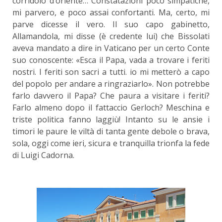
corridoio d’oriente… Constatazioni poco simpatiche,
mi parvero, e poco assai confortanti. Ma, certo, mi
parve dicesse il vero. Il suo capo gabinetto,
Allamandola, mi disse (è credente lui) che Bissolati
aveva mandato a dire in Vaticano per un certo Conte
suo conoscente: «Esca il Papa, vada a trovare i feriti
nostri. I feriti son sacri a tutti. io mi metterò a capo
del popolo per andare a ringraziarlo». Non potrebbe
farlo davvero il Papa? Che paura a visitare i feriti?
Farlo almeno dopo il fattaccio Gerloch? Meschina e
triste politica fanno laggiù! Intanto su le ansie i
timori le paure le viltà di tanta gente debole o brava,
sola, oggi come ieri, sicura e tranquilla trionfa la fede
di Luigi Cadorna.