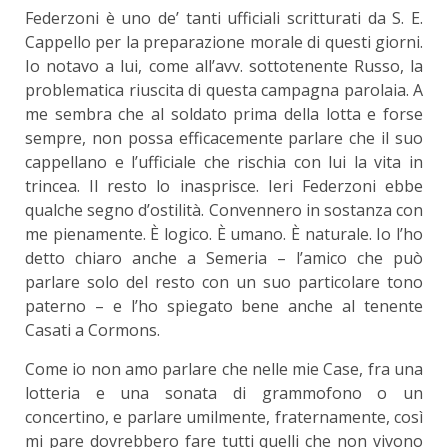
Federzoni è uno de’ tanti ufficiali scritturati da S. E.
Cappello per la preparazione morale di questi giorni.
Io notavo a lui, come all’avv. sottotenente Russo, la
problematica riuscita di questa campagna parolaia. A
me sembra che al soldato prima della lotta e forse
sempre, non possa efficacemente parlare che il suo
cappellano e l’ufficiale che rischia con lui la vita in
trincea. Il resto lo inasprisce. Ieri Federzoni ebbe
qualche segno d’ostilità. Convennero in sostanza con
me pienamente. È logico. È umano. È naturale. Io l’ho
detto chiaro anche a Semeria – l’amico che può
parlare solo del resto con un suo particolare tono
paterno – e l’ho spiegato bene anche al tenente
Casati a Cormons.
Come io non amo parlare che nelle mie Case, fra una
lotteria e una sonata di grammofono o un
concertino, e parlare umilmente, fraternamente, così
mi pare dovrebbero fare tutti quelli che non vivono