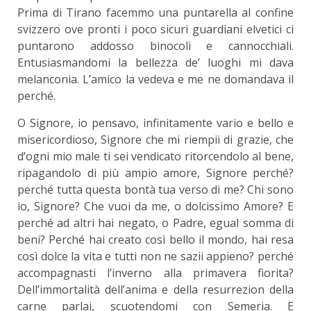
Prima di Tirano facemmo una puntarella al confine
svizzero ove pronti i poco sicuri guardiani elvetici ci
puntarono addosso binocoli e cannocchiali.
Entusiasmandomi la bellezza de’ luoghi mi dava
melanconia. L’amico la vedeva e me ne domandava il
perché.
O Signore, io pensavo, infinitamente vario e bello e
misericordioso, Signore che mi riempii di grazie, che
d’ogni mio male ti sei vendicato ritorcendolo al bene,
ripagandolo di più ampio amore, Signore perché?
perché tutta questa bontà tua verso di me? Chi sono
io, Signore? Che vuoi da me, o dolcissimo Amore? E
perché ad altri hai negato, o Padre, egual somma di
beni? Perché hai creato così bello il mondo, hai resa
così dolce la vita e tutti non ne sazii appieno? perché
accompagnasti l’inverno alla primavera fiorita?
Dell’immortalità dell’anima e della resurrezion della
carne parlai, scuotendomi con Semeria. E