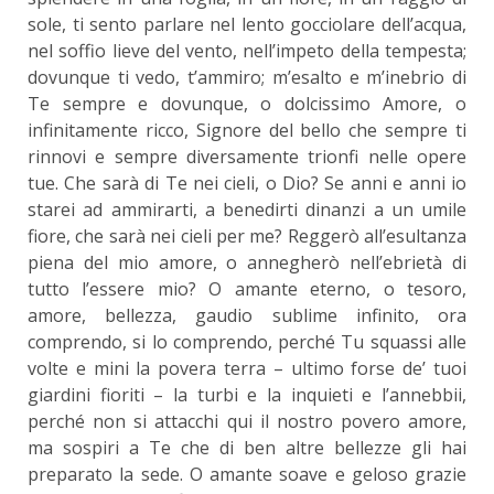
sole, ti sento parlare nel lento gocciolare dell’acqua,
nel soffio lieve del vento, nell’impeto della tempesta;
dovunque ti vedo, t’ammiro; m’esalto e m’inebrio di
Te sempre e dovunque, o dolcissimo Amore, o
infinitamente ricco, Signore del bello che sempre ti
rinnovi e sempre diversamente trionfi nelle opere
tue. Che sarà di Te nei cieli, o Dio? Se anni e anni io
starei ad ammirarti, a benedirti dinanzi a un umile
fiore, che sarà nei cieli per me? Reggerò all’esultanza
piena del mio amore, o annegherò nell’ebrietà di
tutto l’essere mio? O amante eterno, o tesoro,
amore, bellezza, gaudio sublime infinito, ora
comprendo, si lo comprendo, perché Tu squassi alle
volte e mini la povera terra – ultimo forse de’ tuoi
giardini fioriti – la turbi e la inquieti e l’annebbii,
perché non si attacchi qui il nostro povero amore,
ma sospiri a Te che di ben altre bellezze gli hai
preparato la sede. O amante soave e geloso grazie