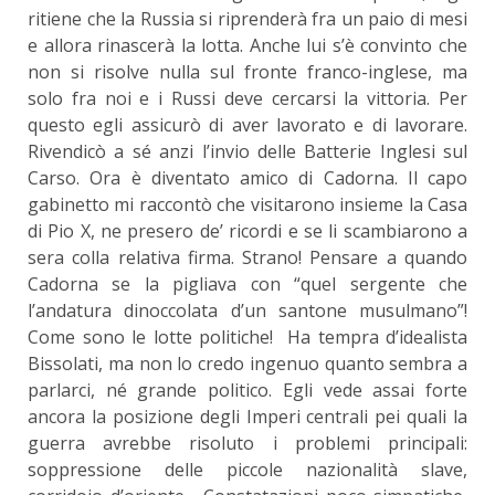
ritiene che la Russia si riprenderà fra un paio di mesi
e allora rinascerà la lotta. Anche lui s’è convinto che
non si risolve nulla sul fronte franco-inglese, ma
solo fra noi e i Russi deve cercarsi la vittoria. Per
questo egli assicurò di aver lavorato e di lavorare.
Rivendicò a sé anzi l’invio delle Batterie Inglesi sul
Carso. Ora è diventato amico di Cadorna. Il capo
gabinetto mi raccontò che visitarono insieme la Casa
di Pio X, ne presero de’ ricordi e se li scambiarono a
sera colla relativa firma. Strano! Pensare a quando
Cadorna se la pigliava con “quel sergente che
l’andatura dinoccolata d’un santone musulmano”!
Come sono le lotte politiche! Ha tempra d’idealista
Bissolati, ma non lo credo ingenuo quanto sembra a
parlarci, né grande politico. Egli vede assai forte
ancora la posizione degli Imperi centrali pei quali la
guerra avrebbe risoluto i problemi principali:
soppressione delle piccole nazionalità slave,