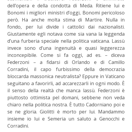
dell’opera e della condotta di Meda. Ritiene lui e
Bonomi i migliori ministri d’oggi, Bonomi pericoloso
però. Ha anche molta stima di Martire. Nulla in
fondo, per lui divide i cattolici dai nazionalisti.
Giustamente egli notava come sia vana la leggenda
d’una furberia speciale nella politica vaticana. Lassù
invece sono d’una ingenuità e quasi leggerezza
inconcepibile. Come si fa oggi, ad es. – diceva
Federzoni – a fidarsi di Orlando e di Camillo
Corradini, il capo furbissimo della democrazia
bloccarda massonica neutralista? Eppure in Vaticano
seguitano a favorirli, ad accarezzarli in ogni modo. È
il senso della realtà che manca lassù. Federzoni è
piuttosto ottimista pel domani, sebbene non veda
chiaro nella politica nostra. È tutto Cadorniano poi e
se ne gloria. Giolitti è morto per lui. Mandammo
insieme io lui e Semeria un saluto a Genocchi e
Corradini.