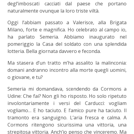
degl’imboscati cacciati dal paese che portano
naturalmente ovunque la loro triste viltà.
Oggi l’abbiam passato a Valerisce, alla Brigata
Milano, forte e magnifica. Ho celebrato al campo io,
ha parlato Semeria. Abbiamo inaugurato nel
pomeriggio la Casa del soldato con una splendida
lotteria. Bella giornata davvero e feconda.
Ma stasera d’un tratto m’ha assalito la malinconia:
domani andranno incontro alla morte quegli uomini,
o giovane, e tu?
Semeria mi domandava, scendendo da Cormons a
Udine: Che fai? Non gli ho risposto. Ho solo ripetuto
involontariamente i versi del Carducci: vogliam
vogliamo… E ho taciuto. E l’amico pure ha taciuto. Il
tramonto era sanguigno. L’aria fresca e calma. A
Cormons ritengono sicurissima una vittoria, una
strepitosa vittoria. Anch’io penso che vinceremo. Ma