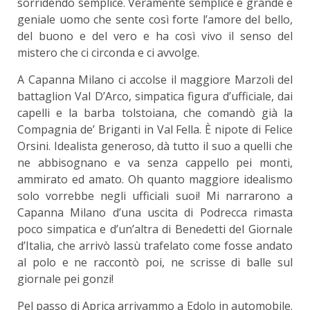
sorridendo semplice. Veramente semplice e grande e
geniale uomo che sente così forte l’amore del bello,
del buono e del vero e ha così vivo il senso del
mistero che ci circonda e ci avvolge.
A Capanna Milano ci accolse il maggiore Marzoli del
battaglion Val D’Arco, simpatica figura d’ufficiale, dai
capelli e la barba tolstoiana, che comandò già la
Compagnia de’ Briganti in Val Fella. È nipote di Felice
Orsini. Idealista generoso, dà tutto il suo a quelli che
ne abbisognano e va senza cappello pei monti,
ammirato ed amato. Oh quanto maggiore idealismo
solo vorrebbe negli ufficiali suoi! Mi narrarono a
Capanna Milano d’una uscita di Podrecca rimasta
poco simpatica e d’un’altra di Benedetti del Giornale
d’Italia, che arrivò lassù trafelato come fosse andato
al polo e ne raccontò poi, ne scrisse di balle sul
giornale pei gonzi!
Pel passo di Aprica arrivammo a Edolo in automobile.