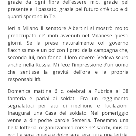
grazie da ogni fibra dell’essere mio, grazie pel
presente e il passato, grazie pel futuro ch’è tuo e di
quanti sperano in Te.
Ieri a Milano il senatore Albertini si mostrò molto
preoccupato de’ moti avvenuti nel Milanese questi
giorni. Se la prese naturalmente col governo
fiacchissimo e un po’ con i preti della campagna che,
secondo lui, non fanno il loro dovere. Vedeva scuro
anche nella Russia. Mi fece l’impressione d’un uomo
che sentisse la gravità dell’ora e la propria
responsabilità.
Domenica mattina 6 c. celebrai a Pubrida al 38
fanteria e parlai ai soldati. Era un reggimento
segnalatoci per atti di ribellione e fucilazioni.
Inaugurai una Casa del soldato. Nel pomeriggio
venne a dir poche parole Semeria. Tenemmo una
bella lotteria, organizzammo corse ne’ sacchi, musica
ecc. La sera, quieta e dolce sera, era tutta una letizia.