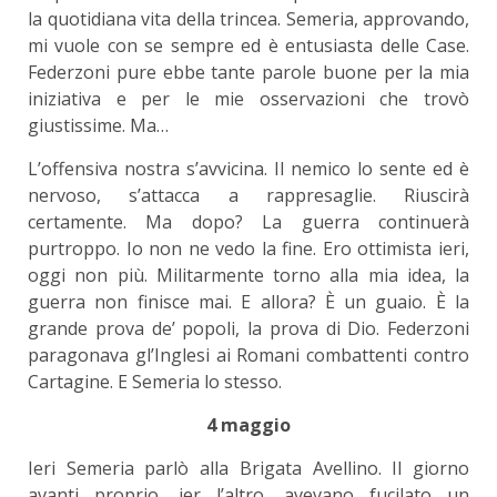
la quotidiana vita della trincea. Semeria, approvando,
mi vuole con se sempre ed è entusiasta delle Case.
Federzoni pure ebbe tante parole buone per la mia
iniziativa e per le mie osservazioni che trovò
giustissime. Ma…
L’offensiva nostra s’avvicina. Il nemico lo sente ed è
nervoso, s’attacca a rappresaglie. Riuscirà
certamente. Ma dopo? La guerra continuerà
purtroppo. Io non ne vedo la fine. Ero ottimista ieri,
oggi non più. Militarmente torno alla mia idea, la
guerra non finisce mai. E allora? È un guaio. È la
grande prova de’ popoli, la prova di Dio. Federzoni
paragonava gl’Inglesi ai Romani combattenti contro
Cartagine. E Semeria lo stesso.
4 maggio
Ieri Semeria parlò alla Brigata Avellino. Il giorno
avanti proprio, ier l’altro, avevano fucilato un