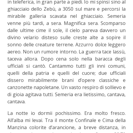
in teleferica, in gran parte a piedi. Io mi spinsi sino al
ghiacciaio dello Zebù, a 3050 sul mare e percorsi la
mirabile galleria scavata nel ghiacciaio. Semeria
venne più tardi, a sera. Magnifica sera. Scomparso
dalle ultime cime il sole, il cielo pareva davvero un
divino velario disteso sulle creste alte a sopire il
sonno delle creature terrene. Azzurro dolce leggero
aereo. Non un rumore intorno. La guerra tace lassù,
taceva allora. Dopo cena solo nella baracca degli
ufficiali si cantò. Cantammo tutti gli inni comuni,
quelli della patria e quelli del cuore; due ufficiali
dissero mirabilmente brani d’opere classiche e
canzonette napoletane. Un vasto respiro di sollievo e
di gioia agitava tutti. Semeria era lietissimo, cantava,
cantava.
La notte io dormii pochissimo. Era molto fresco.
All’alba mi levai. Tra il monte Confinale e Cima della
Manzina colorite d’arancione, a breve distanza, in