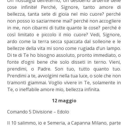
Oh nostalgia dell’eterno, oh desiderio ardente delle
cose infinite! Perché, Signore, tanto amore di
bellezza, tanta sete di gioia nel mio cuore? perché
non posso io saziarmene mai? perché non accogliere
in me, non cibarmi di tutte quante le cose? perché è
così limitato e piccolo il mio cuore? Vedi, Signore,
ardo come la terra secca spaccata dal solleone e le
bellezze della vita mi sono come rugiada d’un lampo.
Di te di Te ho bisogno assoluto, pronto immediato, o
fonte d’ogni bene che solo disseti in terno. Vieni,
prendimi, o Padre. Son tuo, tutto quanto tuo.
Prendimi a te, avvolgimi nella tua luce, o sole che non
tramonti giammai. Voglio vivere in Te, solamente in
Te, o ineffabile amore mio, bellezza infinita.
12 maggio
Comando 5 Divisione – Edolo
Il 10 salimmo, io e Semeria, a Capanna Milano, parte