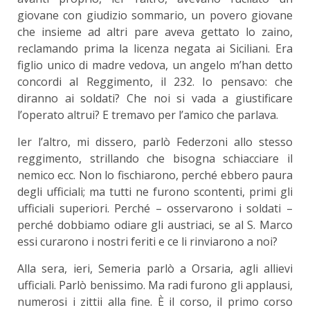
giovane con giudizio sommario, un povero giovane
che insieme ad altri pare aveva gettato lo zaino,
reclamando prima la licenza negata ai Siciliani. Era
figlio unico di madre vedova, un angelo m’han detto
concordi al Reggimento, il 232. Io pensavo: che
diranno ai soldati? Che noi si vada a giustificare
l’operato altrui? E tremavo per l’amico che parlava.
Ier l’altro, mi dissero, parlò Federzoni allo stesso
reggimento, strillando che bisogna schiacciare il
nemico ecc. Non lo fischiarono, perché ebbero paura
degli ufficiali; ma tutti ne furono scontenti, primi gli
ufficiali superiori. Perché – osservarono i soldati –
perché dobbiamo odiare gli austriaci, se al S. Marco
essi curarono i nostri feriti e ce li rinviarono a noi?
Alla sera, ieri, Semeria parlò a Orsaria, agli allievi
ufficiali. Parlò benissimo. Ma radi furono gli applausi,
numerosi i zittii alla fine. È il corso, il primo corso