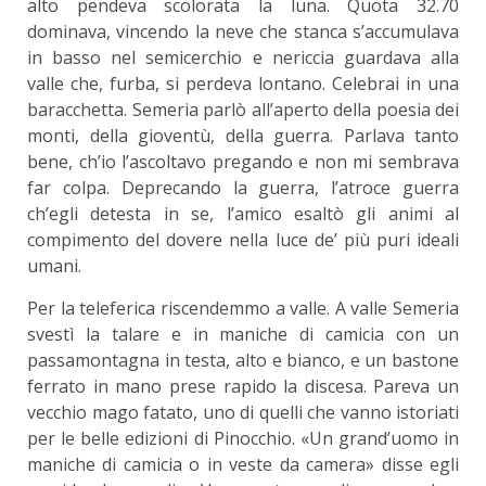
alto pendeva scolorata la luna. Quota 32.70
dominava, vincendo la neve che stanca s’accumulava
in basso nel semicerchio e nericcia guardava alla
valle che, furba, si perdeva lontano. Celebrai in una
baracchetta. Semeria parlò all’aperto della poesia dei
monti, della gioventù, della guerra. Parlava tanto
bene, ch’io l’ascoltavo pregando e non mi sembrava
far colpa. Deprecando la guerra, l’atroce guerra
ch’egli detesta in se, l’amico esaltò gli animi al
compimento del dovere nella luce de’ più puri ideali
umani.
Per la teleferica riscendemmo a valle. A valle Semeria
svestì la talare e in maniche di camicia con un
passamontagna in testa, alto e bianco, e un bastone
ferrato in mano prese rapido la discesa. Pareva un
vecchio mago fatato, uno di quelli che vanno istoriati
per le belle edizioni di Pinocchio. «Un grand’uomo in
maniche di camicia o in veste da camera» disse egli