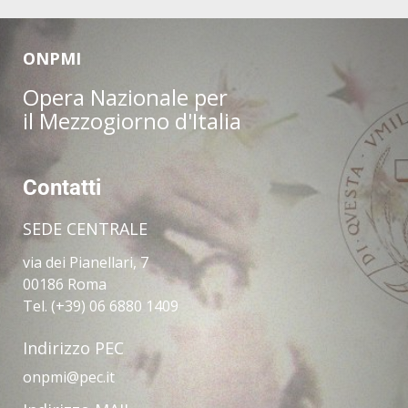
ONPMI
Opera Nazionale per
il Mezzogiorno d'Italia
Contatti
SEDE CENTRALE
via dei Pianellari, 7
00186 Roma
Tel. (+39) 06 6880 1409
Indirizzo PEC
onpmi@pec.it