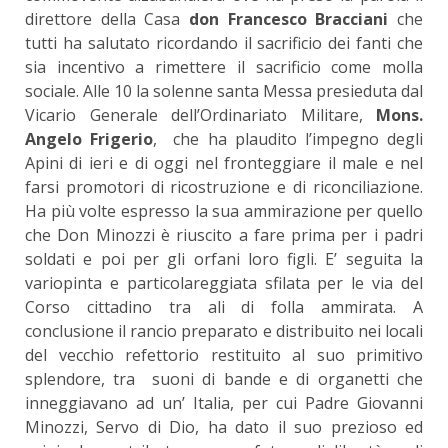
direttore della Casa
don Francesco Bracciani
che
tutti ha salutato ricordando il sacrificio dei fanti che
sia incentivo a rimettere il sacrificio come molla
sociale. Alle 10 la solenne santa Messa presieduta dal
Vicario Generale dell’Ordinariato Militare,
Mons.
Angelo Frigerio
, che ha plaudito l’impegno degli
Apini di ieri e di oggi nel fronteggiare il male e nel
farsi promotori di ricostruzione e di riconciliazione.
Ha più volte espresso la sua ammirazione per quello
che Don Minozzi è riuscito a fare prima per i padri
soldati e poi per gli orfani loro figli. E’ seguita la
variopinta e particolareggiata sfilata per le via del
Corso cittadino tra ali di folla ammirata. A
conclusione il rancio preparato e distribuito nei locali
del vecchio refettorio restituito al suo primitivo
splendore, tra suoni di bande e di organetti che
inneggiavano ad un’ Italia, per cui Padre Giovanni
Minozzi, Servo di Dio, ha dato il suo prezioso ed