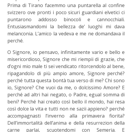
Prima di Tirano facemmo una puntarella al confine
svizzero ove pronti i poco sicuri guardiani elvetici ci
puntarono addosso binocoli e cannocchiali.
Entusiasmandomi la bellezza de’ luoghi mi dava
melanconia. L’amico la vedeva e me ne domandava il
perché.
O Signore, io pensavo, infinitamente vario e bello e
misericordioso, Signore che mi riempii di grazie, che
d’ogni mio male ti sei vendicato ritorcendolo al bene,
ripagandolo di più ampio amore, Signore perché?
perché tutta questa bontà tua verso di me? Chi sono
io, Signore? Che vuoi da me, o dolcissimo Amore? E
perché ad altri hai negato, o Padre, egual somma di
beni? Perché hai creato così bello il mondo, hai resa
così dolce la vita e tutti non ne sazii appieno? perché
accompagnasti l’inverno alla primavera fiorita?
Dell’immortalità dell’anima e della resurrezion della
carne parlai, scuotendomi con Semeria. E