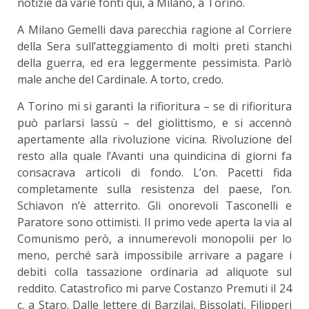
notizie da varie fonti qui, a Milano, a Torino.
A Milano Gemelli dava parecchia ragione al Corriere
della Sera sull’atteggiamento di molti preti stanchi
della guerra, ed era leggermente pessimista. Parlò
male anche del Cardinale. A torto, credo.
A Torino mi si garantì la rifioritura – se di rifioritura
può parlarsi lassù – del giolittismo, e si accennò
apertamente alla rivoluzione vicina. Rivoluzione del
resto alla quale l’Avanti una quindicina di giorni fa
consacrava articoli di fondo. L’on. Pacetti fida
completamente sulla resistenza del paese, l’on.
Schiavon n’è atterrito. Gli onorevoli Tasconelli e
Paratore sono ottimisti. Il primo vede aperta la via al
Comunismo però, a innumerevoli monopolii per lo
meno, perché sarà impossibile arrivare a pagare i
debiti colla tassazione ordinaria ad aliquote sul
reddito. Catastrofico mi parve Costanzo Premuti il 24
c. a Staro. Dalle lettere di Barzilai, Bissolati, Filipperi