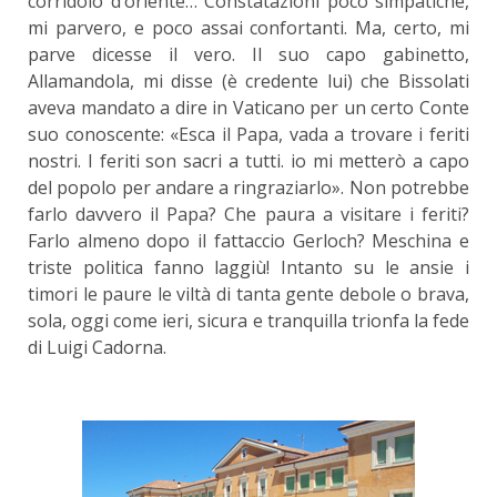
corridoio d’oriente… Constatazioni poco simpatiche,
mi parvero, e poco assai confortanti. Ma, certo, mi
parve dicesse il vero. Il suo capo gabinetto,
Allamandola, mi disse (è credente lui) che Bissolati
aveva mandato a dire in Vaticano per un certo Conte
suo conoscente: «Esca il Papa, vada a trovare i feriti
nostri. I feriti son sacri a tutti. io mi metterò a capo
del popolo per andare a ringraziarlo». Non potrebbe
farlo davvero il Papa? Che paura a visitare i feriti?
Farlo almeno dopo il fattaccio Gerloch? Meschina e
triste politica fanno laggiù! Intanto su le ansie i
timori le paure le viltà di tanta gente debole o brava,
sola, oggi come ieri, sicura e tranquilla trionfa la fede
di Luigi Cadorna.