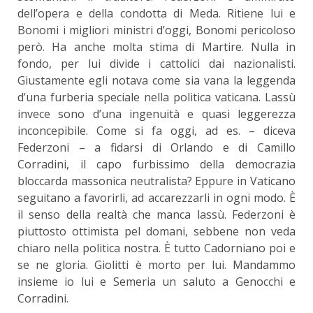
dell’opera e della condotta di Meda. Ritiene lui e
Bonomi i migliori ministri d’oggi, Bonomi pericoloso
però. Ha anche molta stima di Martire. Nulla in
fondo, per lui divide i cattolici dai nazionalisti.
Giustamente egli notava come sia vana la leggenda
d’una furberia speciale nella politica vaticana. Lassù
invece sono d’una ingenuità e quasi leggerezza
inconcepibile. Come si fa oggi, ad es. – diceva
Federzoni – a fidarsi di Orlando e di Camillo
Corradini, il capo furbissimo della democrazia
bloccarda massonica neutralista? Eppure in Vaticano
seguitano a favorirli, ad accarezzarli in ogni modo. È
il senso della realtà che manca lassù. Federzoni è
piuttosto ottimista pel domani, sebbene non veda
chiaro nella politica nostra. È tutto Cadorniano poi e
se ne gloria. Giolitti è morto per lui. Mandammo
insieme io lui e Semeria un saluto a Genocchi e
Corradini.