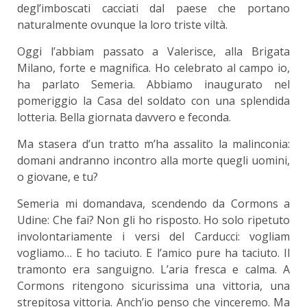
degl’imboscati cacciati dal paese che portano
naturalmente ovunque la loro triste viltà.
Oggi l’abbiam passato a Valerisce, alla Brigata
Milano, forte e magnifica. Ho celebrato al campo io,
ha parlato Semeria. Abbiamo inaugurato nel
pomeriggio la Casa del soldato con una splendida
lotteria. Bella giornata davvero e feconda.
Ma stasera d’un tratto m’ha assalito la malinconia:
domani andranno incontro alla morte quegli uomini,
o giovane, e tu?
Semeria mi domandava, scendendo da Cormons a
Udine: Che fai? Non gli ho risposto. Ho solo ripetuto
involontariamente i versi del Carducci: vogliam
vogliamo… E ho taciuto. E l’amico pure ha taciuto. Il
tramonto era sanguigno. L’aria fresca e calma. A
Cormons ritengono sicurissima una vittoria, una
strepitosa vittoria. Anch’io penso che vinceremo. Ma