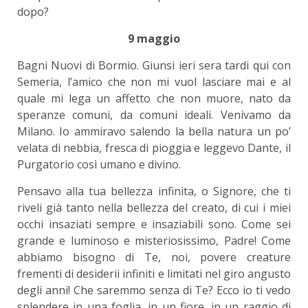
dopo?
9 maggio
Bagni Nuovi di Bormio. Giunsi ieri sera tardi qui con
Semeria, l’amico che non mi vuol lasciare mai e al
quale mi lega un affetto che non muore, nato da
speranze comuni, da comuni ideali. Venivamo da
Milano. Io ammiravo salendo la bella natura un po’
velata di nebbia, fresca di pioggia e leggevo Dante, il
Purgatorio così umano e divino.
Pensavo alla tua bellezza infinita, o Signore, che ti
riveli già tanto nella bellezza del creato, di cui i miei
occhi insaziati sempre e insaziabili sono. Come sei
grande e luminoso e misteriosissimo, Padre! Come
abbiamo bisogno di Te, noi, povere creature
frementi di desiderii infiniti e limitati nel giro angusto
degli anni! Che saremmo senza di Te? Ecco io ti vedo
splendere in una foglia, in un fiore, in un raggio di