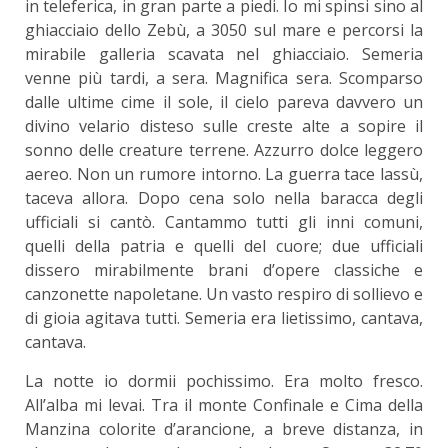
in teleferica, in gran parte a piedi. Io mi spinsi sino al
ghiacciaio dello Zebù, a 3050 sul mare e percorsi la
mirabile galleria scavata nel ghiacciaio. Semeria
venne più tardi, a sera. Magnifica sera. Scomparso
dalle ultime cime il sole, il cielo pareva davvero un
divino velario disteso sulle creste alte a sopire il
sonno delle creature terrene. Azzurro dolce leggero
aereo. Non un rumore intorno. La guerra tace lassù,
taceva allora. Dopo cena solo nella baracca degli
ufficiali si cantò. Cantammo tutti gli inni comuni,
quelli della patria e quelli del cuore; due ufficiali
dissero mirabilmente brani d’opere classiche e
canzonette napoletane. Un vasto respiro di sollievo e
di gioia agitava tutti. Semeria era lietissimo, cantava,
cantava.
La notte io dormii pochissimo. Era molto fresco.
All’alba mi levai. Tra il monte Confinale e Cima della
Manzina colorite d’arancione, a breve distanza, in