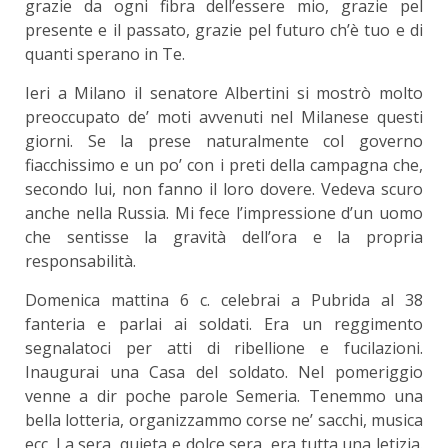
grazie da ogni fibra dell’essere mio, grazie pel
presente e il passato, grazie pel futuro ch’è tuo e di
quanti sperano in Te.
Ieri a Milano il senatore Albertini si mostrò molto
preoccupato de’ moti avvenuti nel Milanese questi
giorni. Se la prese naturalmente col governo
fiacchissimo e un po’ con i preti della campagna che,
secondo lui, non fanno il loro dovere. Vedeva scuro
anche nella Russia. Mi fece l’impressione d’un uomo
che sentisse la gravità dell’ora e la propria
responsabilità.
Domenica mattina 6 c. celebrai a Pubrida al 38
fanteria e parlai ai soldati. Era un reggimento
segnalatoci per atti di ribellione e fucilazioni.
Inaugurai una Casa del soldato. Nel pomeriggio
venne a dir poche parole Semeria. Tenemmo una
bella lotteria, organizzammo corse ne’ sacchi, musica
ecc. La sera, quieta e dolce sera, era tutta una letizia.