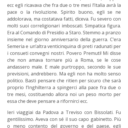
ecc egli ricavava che fra due o tre mesi l’Italia avrà la
pace o la rivoluzione. Spirito buono, egli se ne
addolorava, ma costatava fatti, diceva. Fu severo con
molti suoi correligionari imboscati. Simpatica figura.
Era al Comando di Presidio a Staro. Stemmo a pranzo
insieme nel giorno anniversario della guerra. C’era
Semeria e un’altra venticinquina di preti radunati per
i consueti convegni nostri. Povero Premuti! Mi disse
che non amava tornare più a Roma, se le cose
andassero male. E male purtroppo, secondo le sue
previsioni, andrebbero. Ma egli non ha molto senso
politico. Basti pensare che ritien per sicuro che sarà
proprio l’Inghilterra a spingerci alla pace fra due o
tre mesi, costituendo allora noi un peso morto per
essa che deve pensare a rifornirci ecc.
Ieri viaggiai da Padova a Treviso con Bissolati. Fu
gentilissimo. Aveva con sé il suo capo gabinetto. Più
o meno contento del governo e del paese, egli