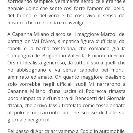
sorridendo semplice. Veramente semplice e grande e
geniale uomo che sente così forte l’amore del bello,
del buono e del vero e ha così vivo il senso del
mistero che ci circonda e ci avvolge.
A Capanna Milano ci accolse il maggiore Marzoli del
battaglion Val D’Arco, simpatica figura d’ufficiale, dai
capelli e la barba tolstoiana, che comandò già la
Compagnia de’ Briganti in Val Fella. È nipote di Felice
Orsini. Idealista generoso, dà tutto il suo a quelli che
ne abbisognano e va senza cappello pei monti,
ammirato ed amato. Oh quanto maggiore idealismo
solo vorrebbe negli ufficiali suoi! Mi narrarono a
Capanna Milano d’una uscita di Podrecca rimasta
poco simpatica e d’un’altra di Benedetti del Giornale
d’Italia, che arrivò lassù trafelato come fosse andato
al polo e ne raccontò poi, ne scrisse di balle sul
giornale pei gonzi!
Pel passo di Aprica arrivammo a Edolo in automobile.