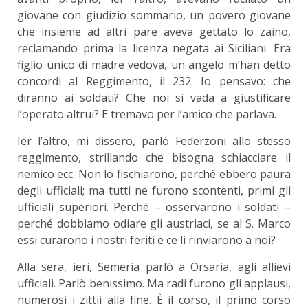
giovane con giudizio sommario, un povero giovane
che insieme ad altri pare aveva gettato lo zaino,
reclamando prima la licenza negata ai Siciliani. Era
figlio unico di madre vedova, un angelo m’han detto
concordi al Reggimento, il 232. Io pensavo: che
diranno ai soldati? Che noi si vada a giustificare
l’operato altrui? E tremavo per l’amico che parlava.
Ier l’altro, mi dissero, parlò Federzoni allo stesso
reggimento, strillando che bisogna schiacciare il
nemico ecc. Non lo fischiarono, perché ebbero paura
degli ufficiali; ma tutti ne furono scontenti, primi gli
ufficiali superiori. Perché – osservarono i soldati –
perché dobbiamo odiare gli austriaci, se al S. Marco
essi curarono i nostri feriti e ce li rinviarono a noi?
Alla sera, ieri, Semeria parlò a Orsaria, agli allievi
ufficiali. Parlò benissimo. Ma radi furono gli applausi,
numerosi i zittii alla fine. È il corso, il primo corso