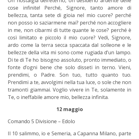
Oh nostalgia dell’eterno, oh desiderio ardente delle
cose infinite! Perché, Signore, tanto amore di
bellezza, tanta sete di gioia nel mio cuore? perché
non posso io saziarmene mai? perché non accogliere
in me, non cibarmi di tutte quante le cose? perché è
così limitato e piccolo il mio cuore? Vedi, Signore,
ardo come la terra secca spaccata dal solleone e le
bellezze della vita mi sono come rugiada d’un lampo.
Di te di Te ho bisogno assoluto, pronto immediato, o
fonte d’ogni bene che solo disseti in terno. Vieni,
prendimi, o Padre. Son tuo, tutto quanto tuo.
Prendimi a te, avvolgimi nella tua luce, o sole che non
tramonti giammai. Voglio vivere in Te, solamente in
Te, o ineffabile amore mio, bellezza infinita.
12 maggio
Comando 5 Divisione – Edolo
Il 10 salimmo, io e Semeria, a Capanna Milano, parte