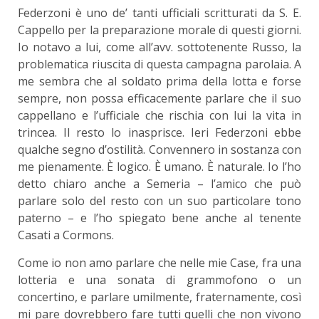
Federzoni è uno de’ tanti ufficiali scritturati da S. E.
Cappello per la preparazione morale di questi giorni.
Io notavo a lui, come all’avv. sottotenente Russo, la
problematica riuscita di questa campagna parolaia. A
me sembra che al soldato prima della lotta e forse
sempre, non possa efficacemente parlare che il suo
cappellano e l’ufficiale che rischia con lui la vita in
trincea. Il resto lo inasprisce. Ieri Federzoni ebbe
qualche segno d’ostilità. Convennero in sostanza con
me pienamente. È logico. È umano. È naturale. Io l’ho
detto chiaro anche a Semeria – l’amico che può
parlare solo del resto con un suo particolare tono
paterno – e l’ho spiegato bene anche al tenente
Casati a Cormons.
Come io non amo parlare che nelle mie Case, fra una
lotteria e una sonata di grammofono o un
concertino, e parlare umilmente, fraternamente, così
mi pare dovrebbero fare tutti quelli che non vivono