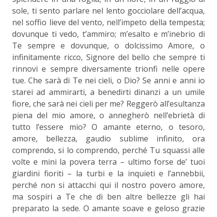
sole, ti sento parlare nel lento gocciolare dell’acqua,
nel soffio lieve del vento, nell’impeto della tempesta;
dovunque ti vedo, t’ammiro; m’esalto e m’inebrio di
Te sempre e dovunque, o dolcissimo Amore, o
infinitamente ricco, Signore del bello che sempre ti
rinnovi e sempre diversamente trionfi nelle opere
tue. Che sarà di Te nei cieli, o Dio? Se anni e anni io
starei ad ammirarti, a benedirti dinanzi a un umile
fiore, che sarà nei cieli per me? Reggerò all’esultanza
piena del mio amore, o annegherò nell’ebrietà di
tutto l’essere mio? O amante eterno, o tesoro,
amore, bellezza, gaudio sublime infinito, ora
comprendo, si lo comprendo, perché Tu squassi alle
volte e mini la povera terra – ultimo forse de’ tuoi
giardini fioriti – la turbi e la inquieti e l’annebbii,
perché non si attacchi qui il nostro povero amore,
ma sospiri a Te che di ben altre bellezze gli hai
preparato la sede. O amante soave e geloso grazie