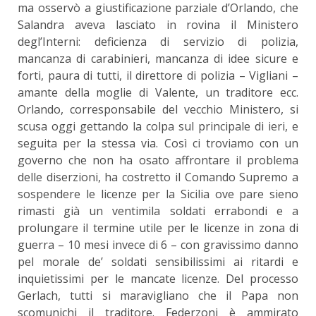
ma osservò a giustificazione parziale d’Orlando, che
Salandra aveva lasciato in rovina il Ministero
degl’Interni: deficienza di servizio di polizia,
mancanza di carabinieri, mancanza di idee sicure e
forti, paura di tutti, il direttore di polizia – Vigliani –
amante della moglie di Valente, un traditore ecc.
Orlando, corresponsabile del vecchio Ministero, si
scusa oggi gettando la colpa sul principale di ieri, e
seguita per la stessa via. Così ci troviamo con un
governo che non ha osato affrontare il problema
delle diserzioni, ha costretto il Comando Supremo a
sospendere le licenze per la Sicilia ove pare sieno
rimasti già un ventimila soldati errabondi e a
prolungare il termine utile per le licenze in zona di
guerra – 10 mesi invece di 6 – con gravissimo danno
pel morale de’ soldati sensibilissimi ai ritardi e
inquietissimi per le mancate licenze. Del processo
Gerlach, tutti si maravigliano che il Papa non
scomunichi il traditore. Federzoni è ammirato