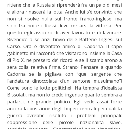
ritiene che la Russia si riprenderà fra un paio di mesi
e allora rinascerà la lotta. Anche lui s’è convinto che
non si risolve nulla sul fronte franco-inglese, ma
solo fra noi e i Russi deve cercarsi la vittoria. Per
questo egli assicurò di aver lavorato e di lavorare.
Rivendicò a sé anzi l’invio delle Batterie Inglesi sul
Carso. Ora è diventato amico di Cadorna. Il capo
gabinetto mi raccontò che visitarono insieme la Casa
di Pio X, ne presero de’ ricordi e se li scambiarono a
sera colla relativa firma. Strano! Pensare a quando
Cadorna se la pigliava con “quel sergente che
l’andatura dinoccolata d’un santone musulmano”!
Come sono le lotte politiche! Ha tempra d’idealista
Bissolati, ma non lo credo ingenuo quanto sembra a
parlarci, né grande politico. Egli vede assai forte
ancora la posizione degli Imperi centrali pei quali la
guerra avrebbe risoluto i problemi principali:
soppressione delle piccole nazionalità slave,