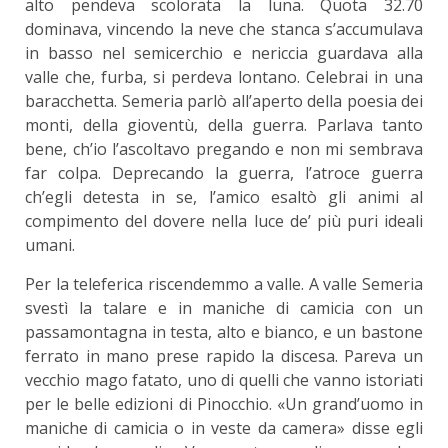
alto pendeva scolorata la luna. Quota 32.70
dominava, vincendo la neve che stanca s’accumulava
in basso nel semicerchio e nericcia guardava alla
valle che, furba, si perdeva lontano. Celebrai in una
baracchetta. Semeria parlò all’aperto della poesia dei
monti, della gioventù, della guerra. Parlava tanto
bene, ch’io l’ascoltavo pregando e non mi sembrava
far colpa. Deprecando la guerra, l’atroce guerra
ch’egli detesta in se, l’amico esaltò gli animi al
compimento del dovere nella luce de’ più puri ideali
umani.
Per la teleferica riscendemmo a valle. A valle Semeria
svestì la talare e in maniche di camicia con un
passamontagna in testa, alto e bianco, e un bastone
ferrato in mano prese rapido la discesa. Pareva un
vecchio mago fatato, uno di quelli che vanno istoriati
per le belle edizioni di Pinocchio. «Un grand’uomo in
maniche di camicia o in veste da camera» disse egli