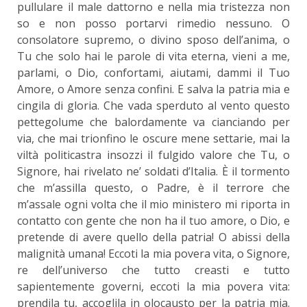
pullulare il male dattorno e nella mia tristezza non
so e non posso portarvi rimedio nessuno. O
consolatore supremo, o divino sposo dell’anima, o
Tu che solo hai le parole di vita eterna, vieni a me,
parlami, o Dio, confortami, aiutami, dammi il Tuo
Amore, o Amore senza confini. E salva la patria mia e
cingila di gloria. Che vada sperduto al vento questo
pettegolume che balordamente va cianciando per
via, che mai trionfino le oscure mene settarie, mai la
viltà politicastra insozzi il fulgido valore che Tu, o
Signore, hai rivelato ne’ soldati d’Italia. È il tormento
che m’assilla questo, o Padre, è il terrore che
m’assale ogni volta che il mio ministero mi riporta in
contatto con gente che non ha il tuo amore, o Dio, e
pretende di avere quello della patria! O abissi della
malignità umana! Eccoti la mia povera vita, o Signore,
re dell’universo che tutto creasti e tutto
sapientemente governi, eccoti la mia povera vita:
prendila tu, accoglila in olocausto per la patria mia.