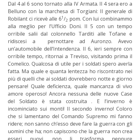
Dal 4 al 6 sono tornato alla IV Armata. Il 4 sera ero a
Belluno con la marchesa di Torgiani: Il generale di
1
Robilant ci ricevè alle 6
/
pom. Con lui combinammo
2
alla meglio per l’Ufficio Doni. Il 5 con un tempo
orribile salii dal colonnello Tarditi alle Tofane e
ridiscesi a pernottare ad Auronzo. Avevo
un’automobile dell’Intendenza. Il 6, ieri sempre con
orribile tempo, ritornai a Treviso, visitando prima il
Comelico. Qualcosa di utile per i soldati spero averla
fatta. Ma quale e quanta lentezza ho riscontrato nei
più di quelli che ai soldati dovrebbero notte e giorno
pensare! Quale deficienza, quale mancanza di vivo
amore operoso! Ancora nessuna delle nuove Case
del Soldato è stata costruita . E l’inverno è
incominciato sui monti! Il secondo inverno! Coloro
che si lamentano del Comando Supremo mi fanno
ridere; non sanno ch’esso deve fare la guerra con gli
uomini che ha; non capiscono che la guerra non crea
esseri nuovi, non li trasforma neppure