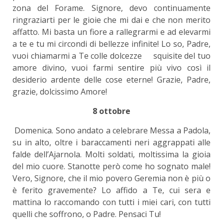
zona del Forame. Signore, devo continuamente
ringraziarti per le gioie che mi dai e che non merito
affatto. Mi basta un fiore a rallegrarmi e ad elevarmi
a te e tu mi circondi di bellezze infinite! Lo so, Padre,
vuoi chiamarmi a Te colle dolcezze squisite del tuo
amore divino, vuoi farmi sentire più vivo così il
desiderio ardente delle cose eterne! Grazie, Padre,
grazie, dolcissimo Amore!
8 ottobre
Domenica. Sono andato a celebrare Messa a Padola,
su in alto, oltre i baraccamenti neri aggrappati alle
falde dell’Ajarnola. Molti soldati, moltissima la gioia
del mio cuore. Stanotte però come ho sognato male!
Vero, Signore, che il mio povero Geremia non è più o
è ferito gravemente? Lo affido a Te, cui sera e
mattina lo raccomando con tutti i miei cari, con tutti
quelli che soffrono, o Padre. Pensaci Tu!