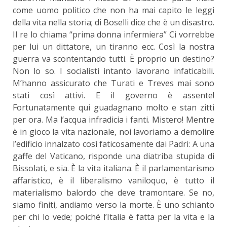
come uomo politico che non ha mai capito le leggi
della vita nella storia; di Boselli dice che è un disastro.
Il re lo chiama “prima donna infermiera” Ci vorrebbe
per lui un dittatore, un tiranno ecc. Così la nostra
guerra va scontentando tutti. È proprio un destino?
Non lo so. I socialisti intanto lavorano infaticabili.
M’hanno assicurato che Turati e Treves mai sono
stati così attivi. E il governo è assente!
Fortunatamente qui guadagnano molto e stan zitti
per ora. Ma l’acqua infradicia i fanti. Mistero! Mentre
è in gioco la vita nazionale, noi lavoriamo a demolire
l’edificio innalzato così faticosamente dai Padri: A una
gaffe del Vaticano, risponde una diatriba stupida di
Bissolati, e sia. È la vita italiana. È il parlamentarismo
affaristico, è il liberalismo vaniloquo, è tutto il
materialismo balordo che deve tramontare. Se no,
siamo finiti, andiamo verso la morte. È uno schianto
per chi lo vede; poiché l’Italia è fatta per la vita e la