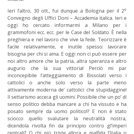
o
Ieri l’altro, 30 ott., fui dunque a Bologna per il 2
Convegno degli Uffici Doni – Accademia italica. Ieri e
oggi ho cercato informarmi a Milano per i
grammofoni ecc. ecc. per le Case del Soldato. È nella
preghiera e nel lavoro che vive la fede. Teorizzare è
facile relativamente, e inutile spesso: lavorare
bisogna per chi si ama. E oggi non ci può essere per
noi altro amore che la patria, altra speranza e altro
augurio che la sua vittoria! Perciò mi par
inconcepibile l’atteggiamento di Bissolati verso i
cattolici o anche solo verso la parte meno
attivamente moderna de’ cattolici: che stupidaggine!
Il settarismo acceca gli uomini. Possibile che un po’ di
senso politico debba mancare a chi ha vissuto e ha
posato sempre da uomo politico!? E non è stato
sciocco quello svalutare la neutralità nostra,
dicendola rivolta fin da principio contro gl’imperi
centrali? O chi più triste allora e malfida l’Italia o