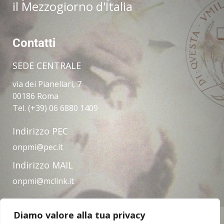
il Mezzogiorno d'Italia
Contatti
SEDE CENTRALE
via dei Pianellari, 7
00186 Roma
Tel. (+39) 06 6880 1409
Indirizzo PEC
onpmi@pec.it
Indirizzo MAIL
onpmi@mclink.it
Diamo valore alla tua privacy
Amministrazione trasparente
Privacy Policy