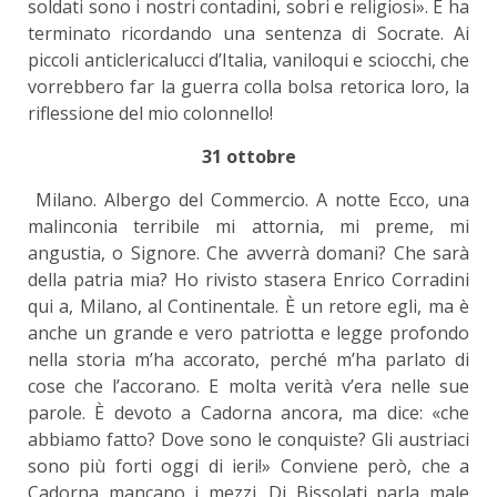
soldati sono i nostri contadini, sobri e religiosi». E ha
terminato ricordando una sentenza di Socrate. Ai
piccoli anticlericalucci d’Italia, vaniloqui e sciocchi, che
vorrebbero far la guerra colla bolsa retorica loro, la
riflessione del mio colonnello!
31 ottobre
Milano. Albergo del Commercio. A notte Ecco, una
malinconia terribile mi attornia, mi preme, mi
angustia, o Signore. Che avverrà domani? Che sarà
della patria mia? Ho rivisto stasera Enrico Corradini
qui a, Milano, al Continentale. È un retore egli, ma è
anche un grande e vero patriotta e legge profondo
nella storia m’ha accorato, perché m’ha parlato di
cose che l’accorano. E molta verità v’era nelle sue
parole. È devoto a Cadorna ancora, ma dice: «che
abbiamo fatto? Dove sono le conquiste? Gli austriaci
sono più forti oggi di ieri!» Conviene però, che a
Cadorna mancano i mezzi. Di Bissolati parla male