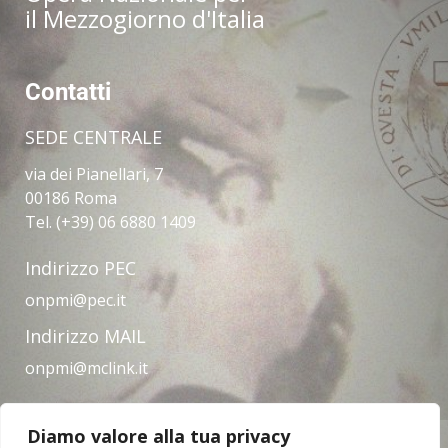
il Mezzogiorno d'Italia
Contatti
SEDE CENTRALE
via dei Pianellari, 7
00186 Roma
Tel. (+39) 06 6880 1409
Indirizzo PEC
onpmi@pec.it
Indirizzo MAIL
onpmi@mclink.it
Diamo valore alla tua privacy
Amministrazione trasparente
Privacy Policy