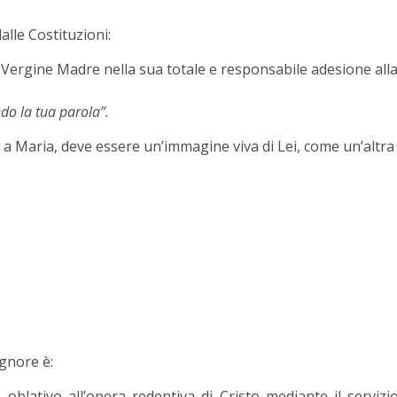
alle Costituzioni:
 Vergine Madre nella sua totale e responsabile adesione all
ndo la tua parola”.
 a Maria, deve essere un’immagine viva di Lei, come un’altra
ignore è:
oblativo all’opera redentiva di Cristo mediante il servizi