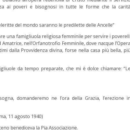
nza ai poveri e bisognosi in tutte le forme che la carit
leritte del mondo saranno le predilette delle Ancelle”
e una famigliuola religiosa femminile per servire i poverell
d Amatrice, nell’Orfanotrofio Femminile, dove nacque l’Oper
imi dalla Provvidenza divina, forse nella casa più bella, pi
igliuole da tempo preparate, che mi è dolce chiamare: “L
sogna, domanderemo ne l’ora della Grazia, l’erezione i
oma, 11 agosto 1940)
ceno benediceva la Pia Associazione.