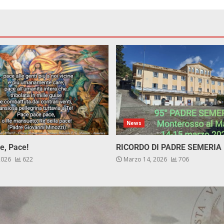
News
e, Pace!
RICORDO DI PADRE SEMERIA
 2026
622
Marzo 14, 2026
706