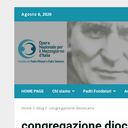
Agosto 6, 2026
HOME PAGE
Chi siamo
Padri Fondatori
A
Home
blog
congregazione diocesana
congregazione dio