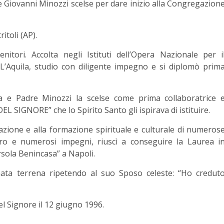
dre Giovanni Minozzi scelse per dare inizio alla Congregazion
itoli (AP).
tori. Accolta negli Istituti dell’Opera Nazionale per i
L’Aquila, studio con diligente impegno e si diplomò prim
sa e Padre Minozzi la scelse come prima collaboratrice 
L SIGNORE” che lo Spirito Santo gli ispirava di istituire.
cazione e alla formazione spirituale e culturale di numeros
oro e numerosi impegni, riuscì a conseguire la Laurea i
rsola Benincasa” a Napoli.
ata terrena ripetendo al suo Sposo celeste: “Ho credut
el Signore il 12 giugno 1996.