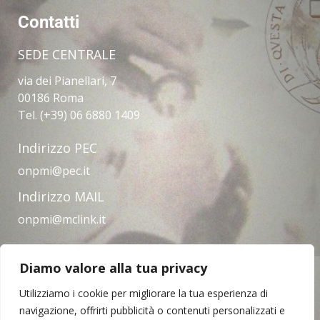
Contatti
SEDE CENTRALE
via dei Pianellari, 7
00186 Roma
Tel. (+39) 06 6880 1409
Indirizzo PEC
onpmi@pec.it
Indirizzo MAIL
onpmi@mclink.it
Diamo valore alla tua privacy
Amministrazione trasparente
Privacy Policy
Note legali
Contatti
Utilizziamo i cookie per migliorare la tua esperienza di
navigazione, offrirti pubblicità o contenuti personalizzati e