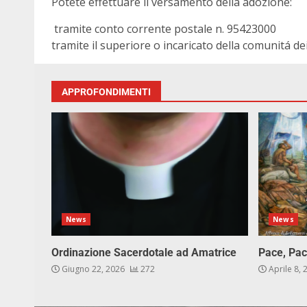
Potete effettuare il versamento della adozione:
tramite conto corrente postale n. 95423000
tramite il superiore o incaricato della comunitá dei
APPROFONDIMENTI
News
News
Ordinazione Sacerdotale ad Amatrice
Pace, Pac
Giugno 22, 2026
272
Aprile 8,