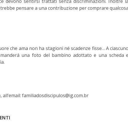
e devono sentirsi trattati senza discriminazioni. Inoltre l
potrebbe pensare a una contribuzione per comprare qualcos
cuore che ama non ha stagioni né scadenze fisse… A ciascun
si manderá una foto del bambino adottato e una scheda 
ia.
, all’email: familiadosdiscipulos@ig.com.br
ENTI