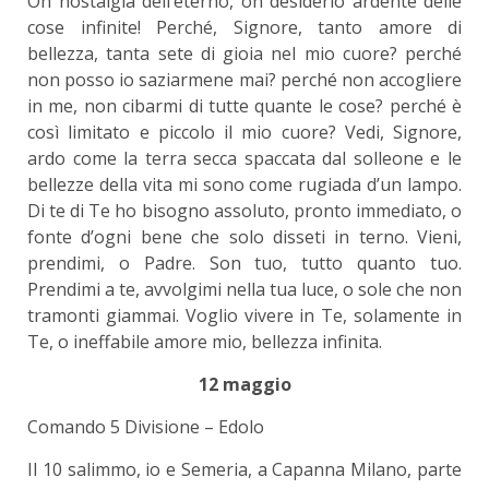
Oh nostalgia dell’eterno, oh desiderio ardente delle
cose infinite! Perché, Signore, tanto amore di
bellezza, tanta sete di gioia nel mio cuore? perché
non posso io saziarmene mai? perché non accogliere
in me, non cibarmi di tutte quante le cose? perché è
così limitato e piccolo il mio cuore? Vedi, Signore,
ardo come la terra secca spaccata dal solleone e le
bellezze della vita mi sono come rugiada d’un lampo.
Di te di Te ho bisogno assoluto, pronto immediato, o
fonte d’ogni bene che solo disseti in terno. Vieni,
prendimi, o Padre. Son tuo, tutto quanto tuo.
Prendimi a te, avvolgimi nella tua luce, o sole che non
tramonti giammai. Voglio vivere in Te, solamente in
Te, o ineffabile amore mio, bellezza infinita.
12 maggio
Comando 5 Divisione – Edolo
Il 10 salimmo, io e Semeria, a Capanna Milano, parte