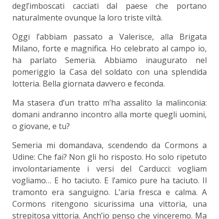
degl’imboscati cacciati dal paese che portano
naturalmente ovunque la loro triste viltà.
Oggi l’abbiam passato a Valerisce, alla Brigata
Milano, forte e magnifica. Ho celebrato al campo io,
ha parlato Semeria. Abbiamo inaugurato nel
pomeriggio la Casa del soldato con una splendida
lotteria. Bella giornata davvero e feconda.
Ma stasera d’un tratto m’ha assalito la malinconia:
domani andranno incontro alla morte quegli uomini,
o giovane, e tu?
Semeria mi domandava, scendendo da Cormons a
Udine: Che fai? Non gli ho risposto. Ho solo ripetuto
involontariamente i versi del Carducci: vogliam
vogliamo… E ho taciuto. E l’amico pure ha taciuto. Il
tramonto era sanguigno. L’aria fresca e calma. A
Cormons ritengono sicurissima una vittoria, una
strepitosa vittoria. Anch’io penso che vinceremo. Ma