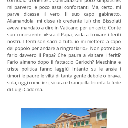
corridoio d’oriente… Constatazioni poco simpatiche,
mi parvero, e poco assai confortanti. Ma, certo, mi
parve dicesse il vero. Il suo capo gabinetto,
Allamandola, mi disse (è credente lui) che Bissolati
aveva mandato a dire in Vaticano per un certo Conte
suo conoscente: «Esca il Papa, vada a trovare i feriti
nostri. I feriti son sacri a tutti. io mi metterò a capo
del popolo per andare a ringraziarlo». Non potrebbe
farlo davvero il Papa? Che paura a visitare i feriti?
Farlo almeno dopo il fattaccio Gerloch? Meschina e
triste politica fanno laggiù! Intanto su le ansie i
timori le paure le viltà di tanta gente debole o brava,
sola, oggi come ieri, sicura e tranquilla trionfa la fede
di Luigi Cadorna.