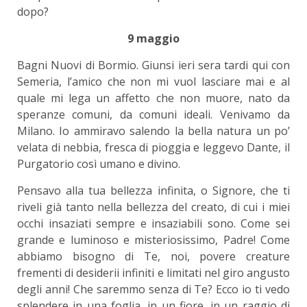
dopo?
9 maggio
Bagni Nuovi di Bormio. Giunsi ieri sera tardi qui con
Semeria, l’amico che non mi vuol lasciare mai e al
quale mi lega un affetto che non muore, nato da
speranze comuni, da comuni ideali. Venivamo da
Milano. Io ammiravo salendo la bella natura un po’
velata di nebbia, fresca di pioggia e leggevo Dante, il
Purgatorio così umano e divino.
Pensavo alla tua bellezza infinita, o Signore, che ti
riveli già tanto nella bellezza del creato, di cui i miei
occhi insaziati sempre e insaziabili sono. Come sei
grande e luminoso e misteriosissimo, Padre! Come
abbiamo bisogno di Te, noi, povere creature
frementi di desiderii infiniti e limitati nel giro angusto
degli anni! Che saremmo senza di Te? Ecco io ti vedo
splendere in una foglia, in un fiore, in un raggio di