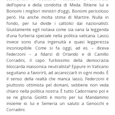
dell’opera e della condotta di Meda. Ritiene lui e
Bonomi i migliori ministri d’oggi, Bonomi pericoloso
però. Ha anche molta stima di Martire. Nulla in
fondo, per lui divide i cattolici dai nazionalisti.
Giustamente egli notava come sia vana la leggenda
d’una furberia speciale nella politica vaticana. Lassù
invece sono d’una ingenuità e quasi leggerezza
inconcepibile. Come si fa oggi, ad es. – diceva
Federzoni – a fidarsi di Orlando e di Camillo
Corradini, il capo furbissimo della democrazia
bloccarda massonica neutralista? Eppure in Vaticano
seguitano a favorirli, ad accarezzarli in ogni modo. È
il senso della realtà che manca lassù. Federzoni è
piuttosto ottimista pel domani, sebbene non veda
chiaro nella politica nostra. È tutto Cadorniano poi e
se ne gloria. Giolitti è morto per lui. Mandammo
insieme io lui e Semeria un saluto a Genocchi e
Corradini.