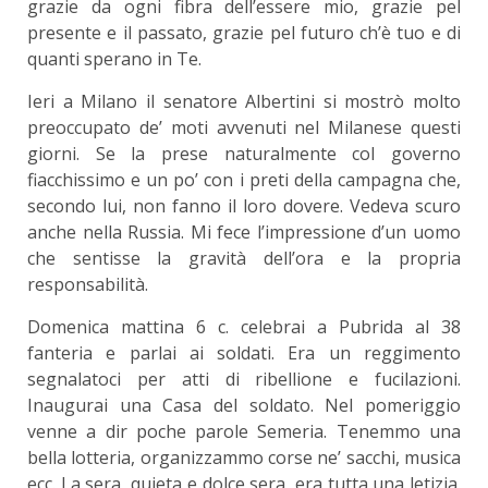
grazie da ogni fibra dell’essere mio, grazie pel
presente e il passato, grazie pel futuro ch’è tuo e di
quanti sperano in Te.
Ieri a Milano il senatore Albertini si mostrò molto
preoccupato de’ moti avvenuti nel Milanese questi
giorni. Se la prese naturalmente col governo
fiacchissimo e un po’ con i preti della campagna che,
secondo lui, non fanno il loro dovere. Vedeva scuro
anche nella Russia. Mi fece l’impressione d’un uomo
che sentisse la gravità dell’ora e la propria
responsabilità.
Domenica mattina 6 c. celebrai a Pubrida al 38
fanteria e parlai ai soldati. Era un reggimento
segnalatoci per atti di ribellione e fucilazioni.
Inaugurai una Casa del soldato. Nel pomeriggio
venne a dir poche parole Semeria. Tenemmo una
bella lotteria, organizzammo corse ne’ sacchi, musica
ecc. La sera, quieta e dolce sera, era tutta una letizia.