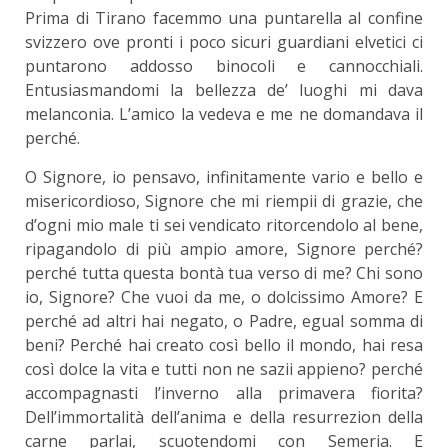
Prima di Tirano facemmo una puntarella al confine
svizzero ove pronti i poco sicuri guardiani elvetici ci
puntarono addosso binocoli e cannocchiali.
Entusiasmandomi la bellezza de’ luoghi mi dava
melanconia. L’amico la vedeva e me ne domandava il
perché.
O Signore, io pensavo, infinitamente vario e bello e
misericordioso, Signore che mi riempii di grazie, che
d’ogni mio male ti sei vendicato ritorcendolo al bene,
ripagandolo di più ampio amore, Signore perché?
perché tutta questa bontà tua verso di me? Chi sono
io, Signore? Che vuoi da me, o dolcissimo Amore? E
perché ad altri hai negato, o Padre, egual somma di
beni? Perché hai creato così bello il mondo, hai resa
così dolce la vita e tutti non ne sazii appieno? perché
accompagnasti l’inverno alla primavera fiorita?
Dell’immortalità dell’anima e della resurrezion della
carne parlai, scuotendomi con Semeria. E