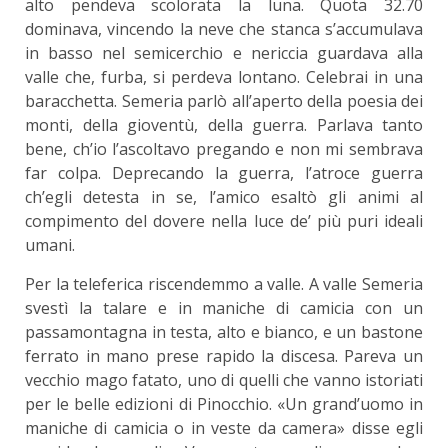
alto pendeva scolorata la luna. Quota 32.70
dominava, vincendo la neve che stanca s’accumulava
in basso nel semicerchio e nericcia guardava alla
valle che, furba, si perdeva lontano. Celebrai in una
baracchetta. Semeria parlò all’aperto della poesia dei
monti, della gioventù, della guerra. Parlava tanto
bene, ch’io l’ascoltavo pregando e non mi sembrava
far colpa. Deprecando la guerra, l’atroce guerra
ch’egli detesta in se, l’amico esaltò gli animi al
compimento del dovere nella luce de’ più puri ideali
umani.
Per la teleferica riscendemmo a valle. A valle Semeria
svestì la talare e in maniche di camicia con un
passamontagna in testa, alto e bianco, e un bastone
ferrato in mano prese rapido la discesa. Pareva un
vecchio mago fatato, uno di quelli che vanno istoriati
per le belle edizioni di Pinocchio. «Un grand’uomo in
maniche di camicia o in veste da camera» disse egli