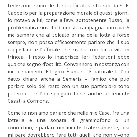
Federzoni è uno de’ tanti ufficiali scritturati da S. E.
Cappello per la preparazione morale di questi giorni.
Io notavo a lui, come all’avv. sottotenente Russo, la
problematica riuscita di questa campagna parolaia. A
me sembra che al soldato prima della lotta e forse
sempre, non possa efficacemente parlare che il suo
cappellano e l’ufficiale che rischia con lui la vita in
trincea. Il resto lo inasprisce. Ieri Federzoni ebbe
qualche segno d’ostilità. Convennero in sostanza con
me pienamente. È logico. È umano. È naturale. Io l’ho
detto chiaro anche a Semeria – l’amico che può
parlare solo del resto con un suo particolare tono
paterno – e l’ho spiegato bene anche al tenente
Casati a Cormons.
Come io non amo parlare che nelle mie Case, fra una
lotteria e una sonata di grammofono o un
concertino, e parlare umilmente, fraternamente, così
mi pare dovrebbero fare tutti quelli che non vivono