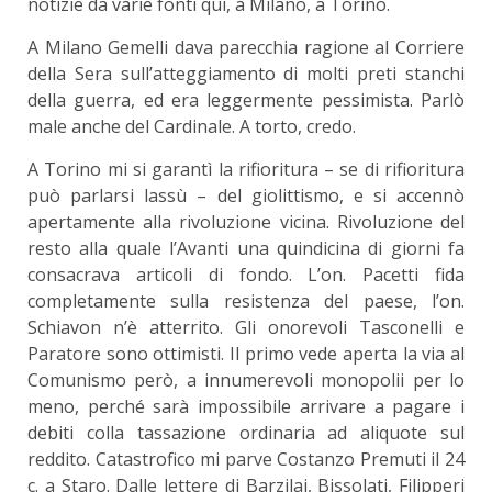
notizie da varie fonti qui, a Milano, a Torino.
A Milano Gemelli dava parecchia ragione al Corriere
della Sera sull’atteggiamento di molti preti stanchi
della guerra, ed era leggermente pessimista. Parlò
male anche del Cardinale. A torto, credo.
A Torino mi si garantì la rifioritura – se di rifioritura
può parlarsi lassù – del giolittismo, e si accennò
apertamente alla rivoluzione vicina. Rivoluzione del
resto alla quale l’Avanti una quindicina di giorni fa
consacrava articoli di fondo. L’on. Pacetti fida
completamente sulla resistenza del paese, l’on.
Schiavon n’è atterrito. Gli onorevoli Tasconelli e
Paratore sono ottimisti. Il primo vede aperta la via al
Comunismo però, a innumerevoli monopolii per lo
meno, perché sarà impossibile arrivare a pagare i
debiti colla tassazione ordinaria ad aliquote sul
reddito. Catastrofico mi parve Costanzo Premuti il 24
c. a Staro. Dalle lettere di Barzilai, Bissolati, Filipperi