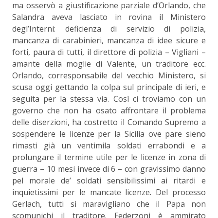
ma osservò a giustificazione parziale d’Orlando, che
Salandra aveva lasciato in rovina il Ministero
degl’Interni: deficienza di servizio di polizia,
mancanza di carabinieri, mancanza di idee sicure e
forti, paura di tutti, il direttore di polizia – Vigliani –
amante della moglie di Valente, un traditore ecc.
Orlando, corresponsabile del vecchio Ministero, si
scusa oggi gettando la colpa sul principale di ieri, e
seguita per la stessa via. Così ci troviamo con un
governo che non ha osato affrontare il problema
delle diserzioni, ha costretto il Comando Supremo a
sospendere le licenze per la Sicilia ove pare sieno
rimasti già un ventimila soldati errabondi e a
prolungare il termine utile per le licenze in zona di
guerra – 10 mesi invece di 6 – con gravissimo danno
pel morale de’ soldati sensibilissimi ai ritardi e
inquietissimi per le mancate licenze. Del processo
Gerlach, tutti si maravigliano che il Papa non
scomunichi il traditore. Federzoni è ammirato