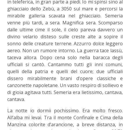
in teleferica, in gran parte a piedi. Io mi spinsi sino al
ghiacciaio dello Zebù, a 3050 sul mare e percorsi la
mirabile galleria scavata nel ghiacciaio. Semeria
venne più tardi, a sera. Magnifica sera. Scomparso
dalle ultime cime il sole, il cielo pareva davvero un
divino velario disteso sulle creste alte a sopire il
sonno delle creature terrene. Azzurro dolce leggero
aereo. Non un rumore intorno. La guerra tace lassù,
taceva allora. Dopo cena solo nella baracca degli
ufficiali si cantò. Cantammo tutti gli inni comuni,
quelli della patria e quelli del cuore; due ufficiali
dissero mirabilmente brani d’opere classiche e
canzonette napoletane. Un vasto respiro di sollievo e
di gioia agitava tutti. Semeria era lietissimo, cantava,
cantava.
La notte io dormii pochissimo. Era molto fresco.
All’alba mi levai. Tra il monte Confinale e Cima della
Manzina colorite d’arancione, a breve distanza, in