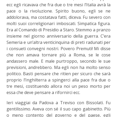
ecc egli ricavava che fra due o tre mesi l’Italia avrà la
pace o la rivoluzione. Spirito buono, egli se ne
addolorava, ma costatava fatti, diceva. Fu severo con
molti suoi correligionari imboscati. Simpatica figura.
Era al Comando di Presidio a Staro. Stemmo a pranzo
insieme nel giorno anniversario della guerra. C’era
Semeria e un’altra venticinquina di preti radunati per
i consueti convegni nostri. Povero Premuti! Mi disse
che non amava tornare più a Roma, se le cose
andassero male. E male purtroppo, secondo le sue
previsioni, andrebbero. Ma egli non ha molto senso
politico. Basti pensare che ritien per sicuro che sarà
proprio l’Inghilterra a spingerci alla pace fra due o
tre mesi, costituendo allora noi un peso morto per
essa che deve pensare a rifornirci ecc.
Ieri viaggiai da Padova a Treviso con Bissolati. Fu
gentilissimo. Aveva con sé il suo capo gabinetto. Più
o meno contento del governo e del paese, egli