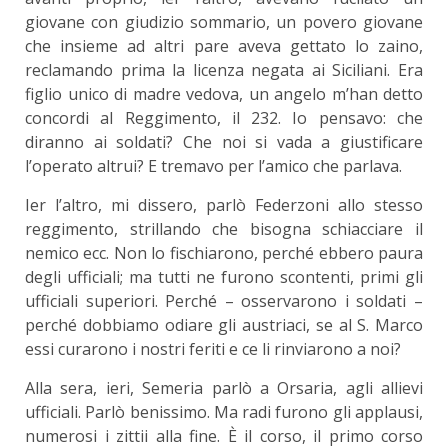
giovane con giudizio sommario, un povero giovane
che insieme ad altri pare aveva gettato lo zaino,
reclamando prima la licenza negata ai Siciliani. Era
figlio unico di madre vedova, un angelo m’han detto
concordi al Reggimento, il 232. Io pensavo: che
diranno ai soldati? Che noi si vada a giustificare
l’operato altrui? E tremavo per l’amico che parlava.
Ier l’altro, mi dissero, parlò Federzoni allo stesso
reggimento, strillando che bisogna schiacciare il
nemico ecc. Non lo fischiarono, perché ebbero paura
degli ufficiali; ma tutti ne furono scontenti, primi gli
ufficiali superiori. Perché – osservarono i soldati –
perché dobbiamo odiare gli austriaci, se al S. Marco
essi curarono i nostri feriti e ce li rinviarono a noi?
Alla sera, ieri, Semeria parlò a Orsaria, agli allievi
ufficiali. Parlò benissimo. Ma radi furono gli applausi,
numerosi i zittii alla fine. È il corso, il primo corso