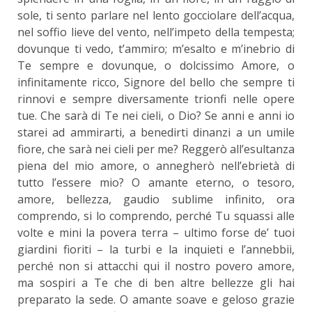
sole, ti sento parlare nel lento gocciolare dell’acqua,
nel soffio lieve del vento, nell’impeto della tempesta;
dovunque ti vedo, t’ammiro; m’esalto e m’inebrio di
Te sempre e dovunque, o dolcissimo Amore, o
infinitamente ricco, Signore del bello che sempre ti
rinnovi e sempre diversamente trionfi nelle opere
tue. Che sarà di Te nei cieli, o Dio? Se anni e anni io
starei ad ammirarti, a benedirti dinanzi a un umile
fiore, che sarà nei cieli per me? Reggerò all’esultanza
piena del mio amore, o annegherò nell’ebrietà di
tutto l’essere mio? O amante eterno, o tesoro,
amore, bellezza, gaudio sublime infinito, ora
comprendo, si lo comprendo, perché Tu squassi alle
volte e mini la povera terra – ultimo forse de’ tuoi
giardini fioriti – la turbi e la inquieti e l’annebbii,
perché non si attacchi qui il nostro povero amore,
ma sospiri a Te che di ben altre bellezze gli hai
preparato la sede. O amante soave e geloso grazie