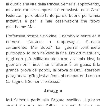
la quotidiana vita della trincea. Semeria, approvando,
mi vuole con se sempre ed è entusiasta delle Case.
Federzoni pure ebbe tante parole buone per la mia
iniziativa e per le mie osservazioni che trovò
giustissime. Ma…
L’offensiva nostra s’avvicina. Il nemico lo sente ed è
nervoso, s’attacca a rappresaglie. Riuscirà
certamente. Ma dopo? La guerra continuerà
purtroppo. Io non ne vedo la fine. Ero ottimista ieri,
oggi non più. Militarmente torno alla mia idea, la
guerra non finisce mai. E allora? È un guaio. È la
grande prova de’ popoli, la prova di Dio. Federzoni
paragonava gl’Inglesi ai Romani combattenti contro
Cartagine. E Semeria lo stesso.
4 maggio
Ieri Semeria parlò alla Brigata Avellino. Il giorno
avanti proprio, ier l’altro, avevano fucilato un