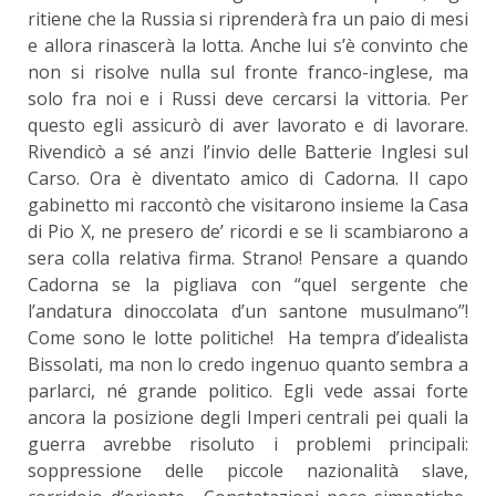
ritiene che la Russia si riprenderà fra un paio di mesi
e allora rinascerà la lotta. Anche lui s’è convinto che
non si risolve nulla sul fronte franco-inglese, ma
solo fra noi e i Russi deve cercarsi la vittoria. Per
questo egli assicurò di aver lavorato e di lavorare.
Rivendicò a sé anzi l’invio delle Batterie Inglesi sul
Carso. Ora è diventato amico di Cadorna. Il capo
gabinetto mi raccontò che visitarono insieme la Casa
di Pio X, ne presero de’ ricordi e se li scambiarono a
sera colla relativa firma. Strano! Pensare a quando
Cadorna se la pigliava con “quel sergente che
l’andatura dinoccolata d’un santone musulmano”!
Come sono le lotte politiche! Ha tempra d’idealista
Bissolati, ma non lo credo ingenuo quanto sembra a
parlarci, né grande politico. Egli vede assai forte
ancora la posizione degli Imperi centrali pei quali la
guerra avrebbe risoluto i problemi principali:
soppressione delle piccole nazionalità slave,