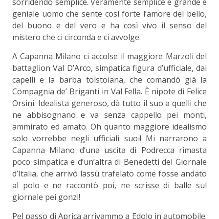
sorridendo semplice. Veramente semplice e grande e
geniale uomo che sente così forte l’amore del bello,
del buono e del vero e ha così vivo il senso del
mistero che ci circonda e ci avvolge.
A Capanna Milano ci accolse il maggiore Marzoli del
battaglion Val D’Arco, simpatica figura d’ufficiale, dai
capelli e la barba tolstoiana, che comandò già la
Compagnia de’ Briganti in Val Fella. È nipote di Felice
Orsini. Idealista generoso, dà tutto il suo a quelli che
ne abbisognano e va senza cappello pei monti,
ammirato ed amato. Oh quanto maggiore idealismo
solo vorrebbe negli ufficiali suoi! Mi narrarono a
Capanna Milano d’una uscita di Podrecca rimasta
poco simpatica e d’un’altra di Benedetti del Giornale
d’Italia, che arrivò lassù trafelato come fosse andato
al polo e ne raccontò poi, ne scrisse di balle sul
giornale pei gonzi!
Pel passo di Aprica arrivammo a Edolo in automobile.