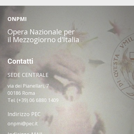
ONPMI
Opera Nazionale per
il Mezzogiorno d'Italia
Contatti
SEDE CENTRALE
via dei Pianellari, 7
00186 Roma
Tel. (+39) 06 6880 1409
Indirizzo PEC
onpmi@pec.it