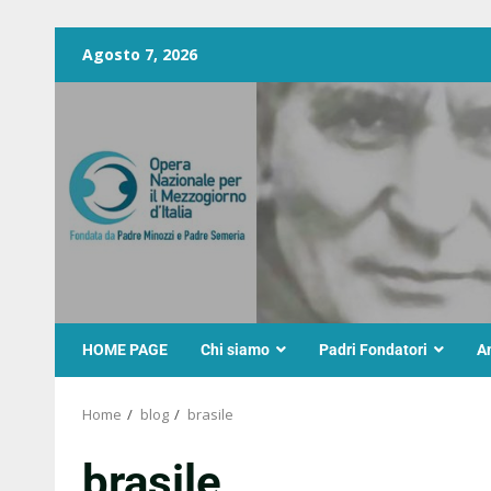
Agosto 7, 2026
HOME PAGE
Chi siamo
Padri Fondatori
A
Home
blog
brasile
brasile