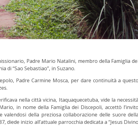
issionario, Padre Mario Natalini, membro della Famiglia de
hia di “Sao Sebastiao”, in Suzano.
cepolo, Padre Carmine Mosca, per dare continuità a quest
zes.
ficava nella città vicina, Itaquaquecetuba, vide la necessit
ario, in nome della Famiglia dei Discepoli, accettò l’invit
, e valendosi della preziosa collaborazione delle suore dell
987, diede inizio all’attuale parrocchia dedicata a “Jesus Divin