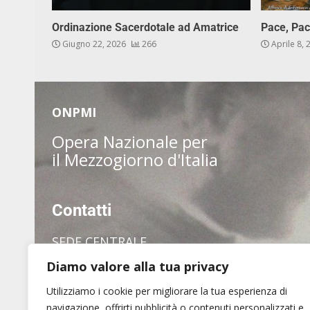
Ordinazione Sacerdotale ad Amatrice
Pace, Pac
Giugno 22, 2026
266
Aprile 8,
ONPMI
Opera Nazionale per
il Mezzogiorno d'Italia
Contatti
SEDE CENTRALE
Diamo valore alla tua privacy
via dei Pianellari, 7
00186 Roma
Utilizziamo i cookie per migliorare la tua esperienza di
Tel. (+39) 06 6880 1409
navigazione, offrirti pubblicità o contenuti personalizzati e