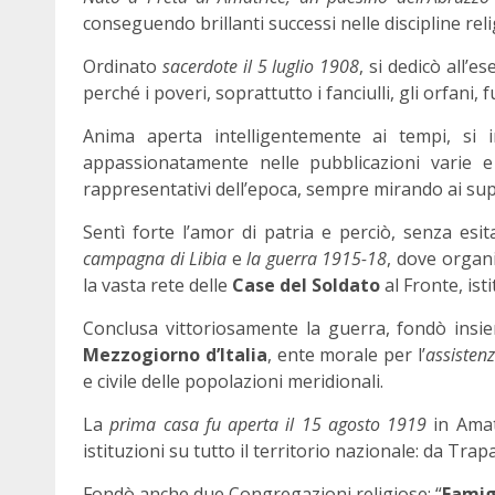
conseguendo brillanti successi nelle discipline relig
Ordinato
sacerdote il 5 luglio 1908
, si dedicò all’e
perché i poveri, soprattutto i fanciulli, gli orfani
Anima aperta intelligentemente ai tempi, si int
appassionatamente nelle pubblicazioni varie e 
rappresentativi dell’epoca, sempre mirando ai supr
Sentì forte l’amor di patria e perciò, senza esi
campagna di Libia
e
la guerra 1915-18
, dove organ
la vasta rete delle
Case del Soldato
al Fronte, ist
Conclusa vittoriosamente la guerra, fondò ins
Mezzogiorno d’Italia
, ente morale per l’
assistenz
e civile delle popolazioni meridionali.
La
prima casa fu aperta il 15 agosto 1919
in Amat
istituzioni su tutto il territorio nazionale: da Tra
Fondò anche due Congregazioni religiose: “
Famigl