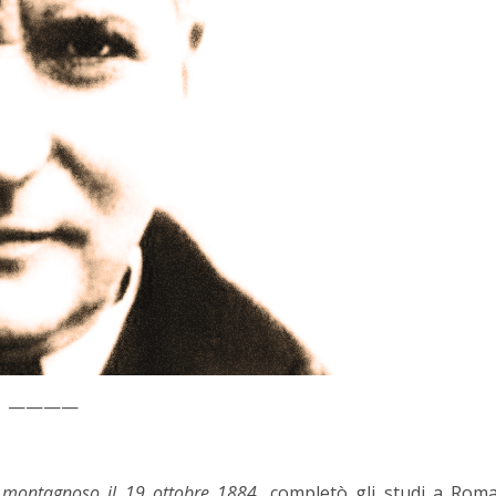
————
o montagnoso il 19 ottobre 1884
, completò gli studi a Rom