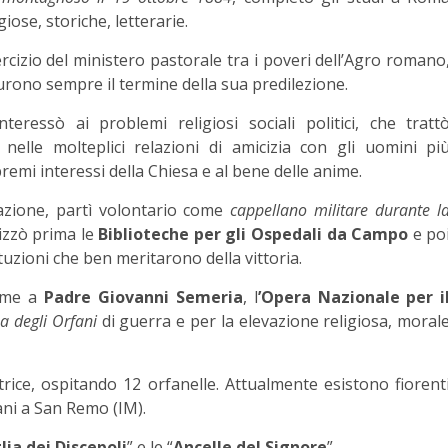
iose, storiche, letterarie.
sercizio del ministero pastorale tra i poveri dell’Agro romano
, furono sempre il termine della sua predilezione.
eressò ai problemi religiosi sociali politici, che tratt
nelle molteplici relazioni di amicizia con gli uomini pi
emi interessi della Chiesa e al bene delle anime.
tazione, partì volontario come
cappellano militare durante l
izzò prima le
Biblioteche per gli Ospedali da Campo
e po
ituzioni che ben meritarono della vittoria.
ieme a
Padre Giovanni Semeria
, l
’Opera Nazionale per i
a degli Orfani
di guerra e per la elevazione religiosa, moral
rice, ospitando 12 orfanelle. Attualmente esistono fiorent
pani a San Remo (IM).
ia dei Discepoli
” e le “
Ancelle del Signore
”.