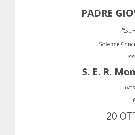
PADRE GIO
“SE
Solenne Conce
PR
S. E. R. Mon
(ves
20 OT