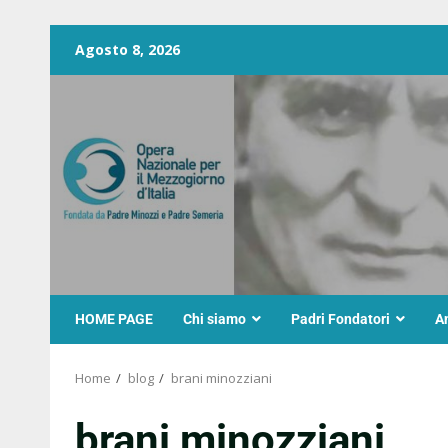
Agosto 8, 2026
HOME PAGE
Chi siamo
Padri Fondatori
A
Home
blog
brani minozziani
brani minozziani