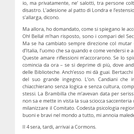
io, ma privatamente, ne’ salotti, tra persone colte
disastro. L’adesione al patto di Londra e l’esten
s’allarga, dicono.
Ma allora, ho domandato, come si spiegano le acc
Oh! Bella! m’han risposto, sono i compari del Secol
Ma se ha cambiato sempre direzione col mutar de
d’Italia, l’uomo che sa quando e come vendersi e 
Queste amare riflessioni m’accorarono. Se lo spir
comincia da ora – se si deprime di più, dove an
delle Biblioteche. Anch’esso mi dà guai. Bertacch
del suo grande ingegno. L’on. Candiani che i
chiacchierano senza logica e senza cultura, comp
stessi. La Brambilla che m’avevan data per seriss
non sa e mette in vista la sua sciocca saccenteri
milanizzare il Comitato. Codesta psicologia regiona
buoni e bravi nel mondo a tutto, mi annoia male
Il 4 sera, tardi, arrivai a Cormons.