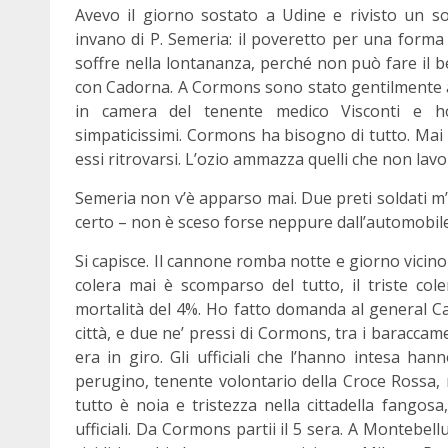
Avevo il giorno sostato a Udine e rivisto un so
invano di P. Semeria: il poveretto per una forma
soffre nella lontananza, perché non può fare i
con Cadorna. A Cormons sono stato gentilmente ac
in camera del tenente medico Visconti e ho 
simpaticissimi. Cormons ha bisogno di tutto. Mai
essi ritrovarsi. L’ozio ammazza quelli che non lav
Semeria non v’è apparso mai. Due preti soldati m’
certo – non è sceso forse neppure dall’automobile
Si capisce. Il cannone romba notte e giorno vicino 
colera mai è scomparso del tutto, il triste co
mortalità del 4%. Ho fatto domanda al general Ca
città, e due ne’ pressi di Cormons, tra i baraccam
era in giro. Gli ufficiali che l’hanno intesa ha
perugino, tenente volontario della Croce Rossa, 
tutto è noia e tristezza nella cittadella fangosa
ufficiali. Da Cormons partii il 5 sera. A Montebell