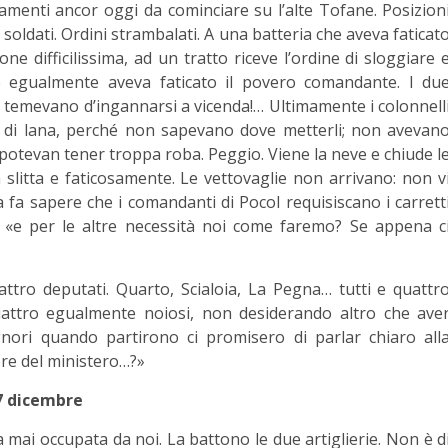
menti ancor oggi da cominciare su l’alte Tofane. Posizion
soldati. Ordini strambalati. A una batteria che aveva faticat
e difficilissima, ad un tratto riceve l’ordine di sloggiare 
 egualmente aveva faticato il povero comandante. I du
: temevano d’ingannarsi a vicenda!… Ultimamente i colonnell
i di lana, perché non sapevano dove metterli; non avevan
on potevan tener troppa roba. Peggio. Viene la neve e chiude l
 slitta e faticosamente. Le vettovaglie non arrivano: non v
 fa sapere che i comandanti di Pocol requisiscano i carrett
: «e per le altre necessità noi come faremo? Se appena c
uattro deputati. Quarto, Scialoia, La Pegna… tutti e quattr
 quattro egualmente noiosi, non desiderando altro che ave
nori quando partirono ci promisero di parlar chiaro all
re del ministero…?»
7 dicembre
a mai occupata da noi. La battono le due artiglierie. Non è d