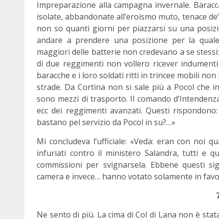
Impreparazione alla campagna invernale. Baracca
isolate, abbandonate all’eroismo muto, tenace de’ 
non so quanti giorni per piazzarsi su una posizion
andare a prendere una posizione per la quale
maggiori delle batterie non credevano a se stessi
di due reggimenti non vollero ricever indument
baracche e i loro soldati ritti in trincee mobili n
strade. Da Cortina non si sale più a Pocol che in
sono mezzi di trasporto. Il comando d’Intendenza
ecc dei reggimenti avanzati. Questi rispondono
bastano pel servizio da Pocol in su?…»
Mi concludeva l’ufficiale: «Veda: eran con noi q
infuriati contro il ministero Salandra, tutti e
commissioni per svignarsela. Ebbene questi sig
camera e invece… hanno votato solamente in favo
Ne sento di più. La cima di Col di Lana non è stat