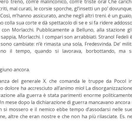
vero treno, com’è malinconico, com’è triste ora! Che carich
riti, mal curati, le corsie sporche, gl’insetti un po’ dovunque
 Così, m’hanno assicurato, anche negli altri treni. é un guaio
o colla sua corte e dà spettacolo di se e si fa ridere addoss
 con Morlacchi. Pubblicamente a Belluno, alla stazione gl
sappia, Morlacchi. I compari son arrabbiati. Strano! Fedeli 
 sono cambiate: n’è rimasta una sola, Fredesvinda. De’ milit
no il tempo, quando si lavorava, borbottando, ma s
igiuno ancora.
nanza del generale X. che comanda le truppe da Pocol i
o dolore ha accresciuto all’animo mio! La disorganizzazion
parazione alla guerra è stata parimenti enorme politicament
: Un mese dopo la dichiarazione di guerra mancavano ancora 
non si mossero e il nemico ebbe tempo d’assodarsi nelle su
ne, altre che eran nostre e che non ha più rilasciate. Es. n