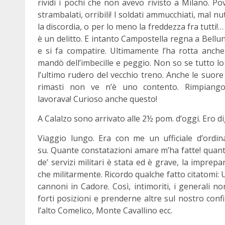
rividi i pochi che non avevo rivisto a Milano. Po
strambalati, orribili! I soldati ammucchiati, mal nut
la discordia, o per lo meno la freddezza fra tutti!…
è un delitto. E intanto Campostella regna a Bellun
e si fa compatire. Ultimamente l’ha rotta anche
mandò dell’imbecille e peggio. Non so se tutto lo 
l’ultimo rudero del vecchio treno. Anche le suore
rimasti non ve n’è uno contento. Rimpiango
lavorava! Curioso anche questo!
A Calalzo sono arrivato alle 2½ pom. d’oggi. Ero d
Viaggio lungo. Era con me un ufficiale d’ordi
su. Quante constatazioni amare m’ha fatte! quant
de’ servizi militari è stata ed è grave, la impre
che militarmente. Ricordo qualche fatto citatomi
cannoni in Cadore. Così, intimoriti, i generali 
forti posizioni e prenderne altre sul nostro confi
l’alto Comelico, Monte Cavallino ecc.