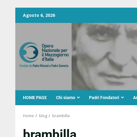
Agosto 6, 2026
HOME PAGE
Chi siamo
Padri Fondatori
A
Home
blog
brambilla
brambilla