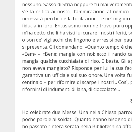
nessuno. Sasso di Stria neppure fu mai veramente o
v’è la critica ai nostri, l’ammirazione al nemico.
necessità perché c’è la fucilazione… e ne’ miglio
fiducia in loro. Entusiasmo non ne trovo purtropp
m’ha detto che li ha visti lui curare i nostri feriti
o son de’ vigliacchi che fingono e arresisi per pa
si presenta. Gli domandano: «Quanto tempo è che
«Eem» – «Bene: mangia con noi: ecco il rancio ca
mangia qualche cucchiaiata di riso. E basta. Gli 
non aveva mangiato? Risponde per lui la sua facc
garantiva un ufficiale sul suo onore. Una volta fu
centinaio – per rifornire di scarpe i nostri… Così
rifornirsi di indumenti di lana, di cioccolatte…
Ho celebrate due Messe. Una nella Chiesa parrocc
poche parole ai soldati. Quanto hanno bisogno di
ho passato l’intera serata nella Bibliotechina af