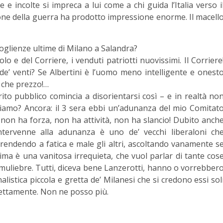
 e incolte si impreca a lui come a chi guida l’Italia verso i
sione della guerra ha prodotto impressione enorme. Il macell
oglienze ultime di Milano a Salandra?
o e del Corriere, i venduti patriotti nuovissimi. Il Corriere
’ venti? Se Albertini è l’uomo meno intelligente e onest
a che prezzo!…
ito pubblico comincia a disorientarsi così – e in realtà no
diamo? Ancora: il 3 sera ebbi un’adunanza del mio Comitat
i non ha forza, non ha attività, non ha slancio! Dubito anch
ntervenne alla adunanza è uno de’ vecchi liberaloni ch
rendendo a fatica e male gli altri, ascoltando vanamente s
ima è una vanitosa irrequieta, che vuol parlar di tante cos
a muliebre. Tutti, diceva bene Lanzerotti, hanno o vorrebber
listica piccola e gretta de’ Milanesi che si credono essi sol
dettamente. Non ne posso più.