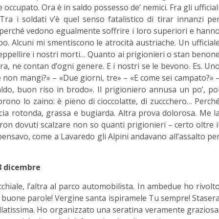
ccupato. Ora è in saldo possesso de’ nemici. Fra gli ufficial
 Tra i soldati v’è quel senso fatalistico di tirar innanzi pe
ri perché vedono egualmente soffrire i loro superiori e hann
o. Alcuni mi smentiscono le atrocità austriache. Un ufficial
, seppellire i nostri morti… Quanto ai prigionieri o stan benon
ura, ne contan d’ogni genere. E i nostri se le bevono. Es. Un
 non mangi?» – «Due giorni, tre» – «E come sei campato?» 
ldo, buon riso in brodo». Il prigioniero annusa un po’, po
aprono lo zaino: è pieno di cioccolatte, di zuccchero… Perch
ia rotonda, grassa e bugiarda. Altra prova dolorosa. Me l
ron dovuti scalzare non so quanti prigionieri – certo oltre i
, pensavo, come a Lavaredo gli Alpini andavano all’assalto pe
8 dicembre
hiale, l’altra al parco automobilista. In ambedue ho rivolt
 buone parole! Vergine santa ispiramele Tu sempre! Staser
follatissima. Ho organizzato una seratina veramente graziosa