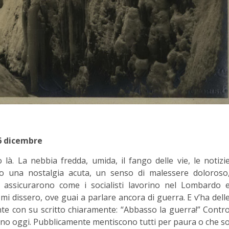
6 dicembre
là. La nebbia fredda, umida, il fango delle vie, le notizi
ero una nostalgia acuta, un senso di malessere doloroso
i assicurarono come i socialisti lavorino nel Lombardo 
i dissero, ove guai a parlare ancora di guerra. E v’ha dell
onte con su scritto chiaramente: “Abbasso la guerra!” Contr
cono oggi. Pubblicamente mentiscono tutti per paura o che s