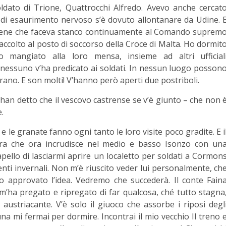
ldato di Trione, Quattrocchi Alfredo. Avevo anche cercat
 di esaurimento nervoso s’è dovuto allontanare da Udine. 
l bene che faceva stanco continuamente al Comando suprem
colto al posto di soccorso della Croce di Malta. Ho dormit
mangiato alla loro mensa, insieme ad altri ufficial
 nessuno v’ha predicato ai soldati. In nessun luogo posson
orano. E son molti! V’hanno però aperti due postriboli.
han detto che il vescovo castrense se v’è giunto – che non 
.
e le granate fanno ogni tanto le loro visite poco gradite. E i
lera che ora incrudisce nel medio e basso Isonzo con un
pello di lasciarmi aprire un localetto per soldati a Cormon
enti invernali. Non m’è riuscito veder lui personalmente, ch
nno approvato l’idea. Vedremo che succederà. Il conte Fain
m’ha pregato e ripregato di far qualcosa, ché tutto stagna
, austriacante. V’è solo il giuoco che assorbe i riposi degl
una mi fermai per dormire. Incontrai il mio vecchio II treno 