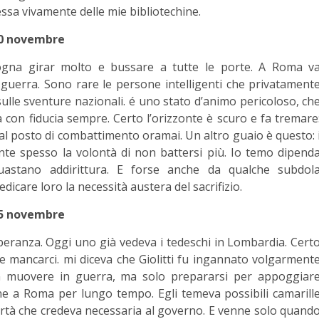
ressa vivamente delle mie bibliotechine.
0 novembre
ogna girar molto e bussare a tutte le porte. A Roma v
 guerra. Sono rare le persone intelligenti che privatament
le sventure nazionali. é uno stato d’animo pericoloso, ch
 con fiducia sempre. Certo l’orizzonte è scuro e fa tremare
al posto di combattimento oramai. Un altro guaio è questo: 
nte spesso la volontà di non battersi più. Io temo dipend
guastano addirittura. E forse anche da qualche subdol
care loro la necessità austera del sacrifizio.
5 novembre
eranza. Oggi uno già vedeva i tedeschi in Lombardia. Cert
e mancarci. mi diceva che Giolitti fu ingannato volgarment
on muovere in guerra, ma solo prepararsi per appoggiar
enne a Roma per lungo tempo. Egli temeva possibili camarill
bertà che credeva necessaria al governo. E venne solo quand