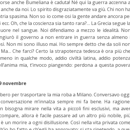
a, forse anche Bumeliana è caduta! Né qui la guerra accenna 
a anche da noi. Lo spirito disgraziatamente va giù. Chi non h
patria spasima. Non so io come osi la gente andare ancora pe
fi ecc. Oh, che la coscienza sia tanto rara?… La Grecia segue l
 muore nel sangue. Noi difendiamo a mezzo le idealità. No
ngiurò il governo a non entrare in guerra senza almeno 
sì. Non mi sono illuso mai. Ho sempre detto che da soli no
i. Ma… Che farci? Certo la strapotenza tedesca è ora più ch
lmeno in qualche modo, addio civiltà latina, addio potenz
 dell’anima mia, t’invoco piangendo: perdona a questa pover
9 novembre
libero per trasportare la mia roba a Milano. Conversavo ogg
a conversazione m’innalza sempre mi fa bene. Ha ragione
 bisogna mirare nella vita a piccoli fini esclusivi, ma ave
compare, allora è facile passare ad un altro più nobile, pi
è un morire a ogni disillusione. Così nella vita privata com
h’io ho fatto e ch’egli ha approvato: si sta ripetendo, a que