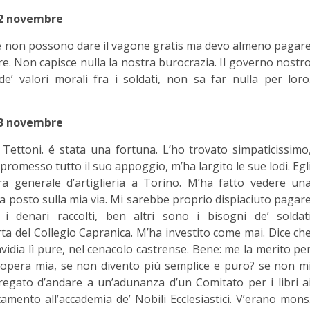
2 novembre
e non possono dare il vagone gratis ma devo almeno pagar
re. Non capisce nulla la nostra burocrazia. Il governo nostr
 valori morali fra i soldati, non sa far nulla per loro
3 novembre
 Tettoni. é stata una fortuna. L’ho trovato simpaticissimo
promesso tutto il suo appoggio, m’ha largito le sue lodi. Egl
era generale d’artiglieria a Torino. M’ha fatto vedere un
’ha posto sulla mia via. Mi sarebbe proprio dispiaciuto pagar
i denari raccolti, ben altri sono i bisogni de’ soldat
ta del Collegio Capranica. M’ha investito come mai. Dice ch
invidia lì pure, nel cenacolo castrense. Bene: me la merito pe
l’opera mia, se non divento più semplice e puro? se non m
egato d’andare a un’adunanza d’un Comitato per i libri a
mento all’accademia de’ Nobili Ecclesiastici. V’erano mons