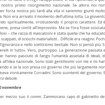
l nostro primo risorgimento nazionale. Se allora noi no
per forza nostra più tardi alla vita vi saremmo giunti molt
a. Non era arrivato il momento dell’ultima lotta. La giovent
 spiritualmente, irrobustendo il proprio carattere. Ed 
bene, presa com’è all’improvviso. Ma se l’ora fosse scoccat
Rosi – che razza di mascalzoni è stata quella che ha educat
 scappati, di sciocchi materialisti!… Difficile era reagire. Poch
l’ignoranza e nello scetticismo bestiale. Non si pensò più. S
erelli in tutto». Vero, purtroppo. La generazione passata 
: hanno pasciuto di fango l’umanità assetata di ideali, d
 all’Idea nazionale. Sono stati gentilissimi con me e mi ha
iendo e se la son presa col governo che più largamente no
diceva ironicamente Corradini. Sono scontenti del governo. 
si debole.
0 novembre
 per mezzo suo il comm. Zammorano capo di gabinetto de