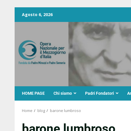
Agosto 6, 2026
HOME PAGE
Chi siamo
Padri Fondatori
A
Home
blog
barone lumbroso
barone lumbroso