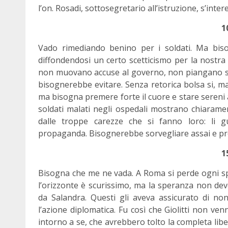
l’on. Rosadi, sottosegretario all’istruzione, s’inte
1
Vado rimediando benino per i soldati. Ma bis
diffondendosi un certo scetticismo per la nostra
non muovano accuse al governo, non piangano sul
bisognerebbe evitare. Senza retorica bolsa si, ma
ma bisogna premere forte il cuore e stare sereni 
soldati malati negli ospedali mostrano chiarame
dalle troppe carezze che si fanno loro: li 
propaganda. Bisognerebbe sorvegliare assai e predi
1
Bisogna che me ne vada. A Roma si perde ogni sp
l’orizzonte è scurissimo, ma la speranza non dev
da Salandra. Questi gli aveva assicurato di n
l’azione diplomatica. Fu così che Giolitti non v
intorno a se, che avrebbero tolto la completa li