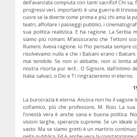
dell’avanzata compiuta con tanti sacrifizi! Chi s
progressi veri, importanti. é una guerra di trince
cuore se la diverte come prima e più; chi ama la 
teatri, affollare i passeggi pubblici, i cinematogra
sua politica realistica. E ha ragione. La Serbia
siamo più romani. M’assicurano che Tettoni sco
Rumeni. Aveva ragione. Io l’ho pensata sempre co
risolvevamo nulla e che i Balcani erano i Balcan
mai temibile. Se non si abbatte, non si limita a
nostra risorta pur ieri!… O Signore, dall’intimo
Italia; salvaci, o Dio e Ti ringrazieremo in eterno.
1
La burocrazia è eterna. Ancora non ho il vagone 
coll’amico, più che professore, M. Rosi. La su
l’onestà vera è anche sana e buona politica. Non
visioni larghe, speranze supreme. Se un ideale s
vasto. Ma se siamo gretti è un martirio continuo; 
nella pubblica. Ed è anche vera la constatazione c