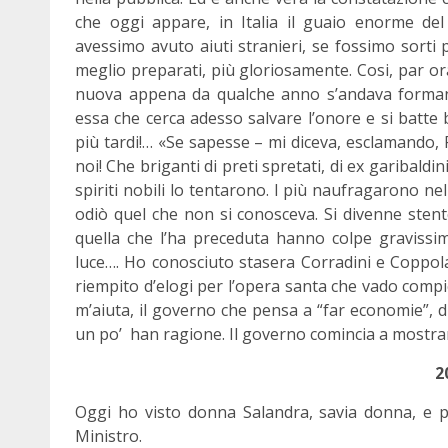
che oggi appare, in Italia il guaio enorme de
avessimo avuto aiuti stranieri, se fossimo sorti 
meglio preparati, più gloriosamente. Cosi, par or
nuova appena da qualche anno s’andava formando
essa che cerca adesso salvare l’onore e si batte 
più tardi!… «Se sapesse – mi diceva, esclamando, 
noi! Che briganti di preti spretati, di ex garibaldini
spiriti nobili lo tentarono. I più naufragarono nel
odiò quel che non si conosceva. Si divenne stent
quella che l’ha preceduta hanno colpe gravissime
luce…. Ho conosciuto stasera Corradini e Coppola
riempito d’elogi per l’opera santa che vado comp
m’aiuta, il governo che pensa a “far economie”, 
un po’ han ragione. Il governo comincia a mostrar
2
Oggi ho visto donna Salandra, savia donna, e
Ministro.