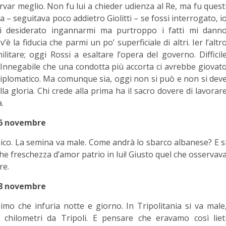
ervar meglio. Non fu lui a chieder udienza al Re, ma fu quest
ra – seguitava poco addietro Giolitti – se fossi interrogato, i
rei desiderato ingannarmi ma purtroppo i fatti mi dann
v’è la fiducia che parmi un po’ superficiale di altri. Ier l’altr
litare; oggi Rossi a esaltare l’opera del governo. Difficil
. Innegabile che una condotta più accorta ci avrebbe giovat
iplomatico. Ma comunque sia, oggi non si può e non si dev
lla gloria. Chi crede alla prima ha il sacro dovere di lavorar
a.
6 novembre
emico. La semina va male. Come andrà lo sbarco albanese? E s
 Che freschezza d’amor patrio in lui! Giusto quel che osservav
re.
8 novembre
imo che infuria notte e giorno. In Tripolitania si va male
chilometri da Tripoli. E pensare che eravamo così liet