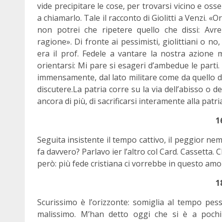
vide precipitare le cose, per trovarsi vicino e oss
a chiamarlo. Tale il racconto di Giolitti a Venzi. «O
non potrei che ripetere quello che dissi: Av
ragione». Di fronte ai pessimisti, giolittiani o no, 
era il prof. Fedele a vantare la nostra azione mi
orientarsi: Mi pare si esageri d’ambedue le parti
immensamente, dal lato militare come da quello d
discutere.La patria corre su la via dell’abisso o de
ancora di più, di sacrificarsi interamente alla patri
1
Seguita insistente il tempo cattivo, il peggior n
fa davvero? Parlavo ier l’altro col Card. Cassetta.
però: più fede cristiana ci vorrebbe in questo amo
1
Scurissimo è l’orizzonte: somiglia al tempo pess
malissimo. M’han detto oggi che si è a pochi 