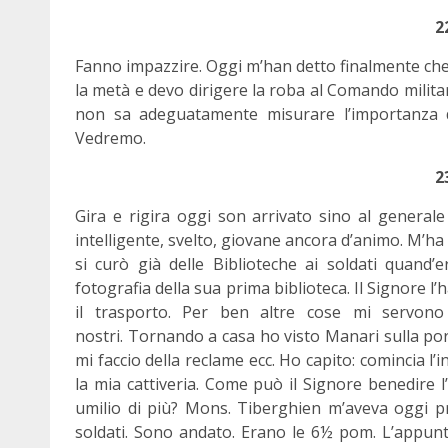
2
Fanno impazzire. Oggi m’han detto finalmente ch
la metà e devo dirigere la roba al Comando milita
non sa adeguatamente misurare l’importanza de’
Vedremo.
2
Gira e rigira oggi son arrivato sino al generale
intelligente, svelto, giovane ancora d’animo. M’ha 
si curò già delle Biblioteche ai soldati quand’
fotografia della sua prima biblioteca. Il Signore l
il trasporto. Per ben altre cose mi servono 
nostri. Tornando a casa ho visto Manari sulla por
mi faccio della reclame ecc. Ho capito: comincia l’
la mia cattiveria. Come può il Signore benedire 
umilio di più? Mons. Tiberghien m’aveva oggi pr
soldati. Sono andato. Erano le 6½ pom. L’appunta