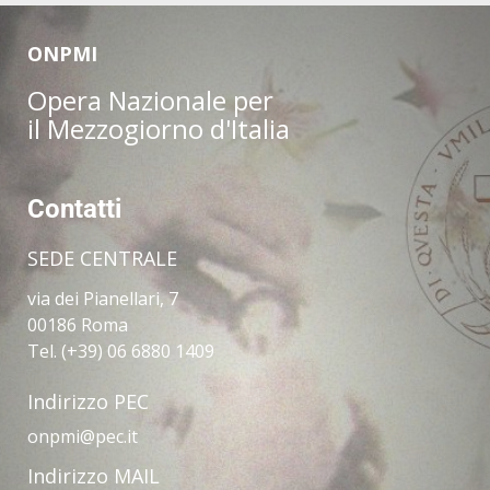
ONPMI
Opera Nazionale per
il Mezzogiorno d'Italia
Contatti
SEDE CENTRALE
via dei Pianellari, 7
00186 Roma
Tel. (+39) 06 6880 1409
Indirizzo PEC
onpmi@pec.it
Indirizzo MAIL