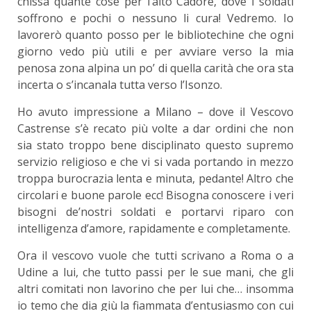
chissà quante cose per l’alto Cadore, dove i soldati
soffrono e pochi o nessuno li cura! Vedremo. Io
lavorerò quanto posso per le bibliotechine che ogni
giorno vedo più utili e per avviare verso la mia
penosa zona alpina un po’ di quella carità che ora sta
incerta o s’incanala tutta verso l’Isonzo.
Ho avuto impressione a Milano – dove il Vescovo
Castrense s’è recato più volte a dar ordini che non
sia stato troppo bene disciplinato questo supremo
servizio religioso e che vi si vada portando in mezzo
troppa burocrazia lenta e minuta, pedante! Altro che
circolari e buone parole ecc! Bisogna conoscere i veri
bisogni de’nostri soldati e portarvi riparo con
intelligenza d’amore, rapidamente e completamente.
Ora il vescovo vuole che tutti scrivano a Roma o a
Udine a lui, che tutto passi per le sue mani, che gli
altri comitati non lavorino che per lui che… insomma
io temo che dia giù la fiammata d’entusiasmo con cui