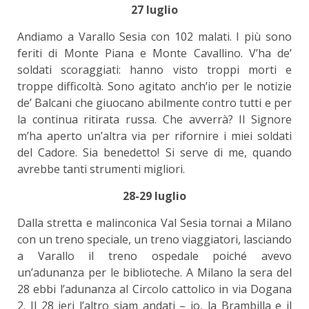
27 luglio
Andiamo a Varallo Sesia con 102 malati. I più sono
feriti di Monte Piana e Monte Cavallino. V’ha de’
soldati scoraggiati: hanno visto troppi morti e
troppe difficoltà. Sono agitato anch’io per le notizie
de’ Balcani che giuocano abilmente contro tutti e per
la continua ritirata russa. Che avverrà? Il Signore
m’ha aperto un’altra via per rifornire i miei soldati
del Cadore. Sia benedetto! Si serve di me, quando
avrebbe tanti strumenti migliori.
28-29 luglio
Dalla stretta e malinconica Val Sesia tornai a Milano
con un treno speciale, un treno viaggiatori, lasciando
a Varallo il treno ospedale poiché avevo
un’adunanza per le biblioteche. A Milano la sera del
28 ebbi l’adunanza al Circolo cattolico in via Dogana
2. Il 28 ieri l’altro siam andati – io, la Brambilla e il