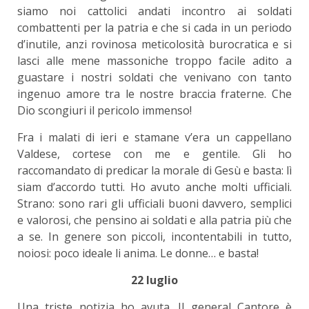
siamo noi cattolici andati incontro ai soldati
combattenti per la patria e che si cada in un periodo
d’inutile, anzi rovinosa meticolosità burocratica e si
lasci alle mene massoniche troppo facile adito a
guastare i nostri soldati che venivano con tanto
ingenuo amore tra le nostre braccia fraterne. Che
Dio scongiuri il pericolo immenso!
Fra i malati di ieri e stamane v’era un cappellano
Valdese, cortese con me e gentile. Gli ho
raccomandato di predicar la morale di Gesù e basta: lì
siam d’accordo tutti. Ho avuto anche molti ufficiali.
Strano: sono rari gli ufficiali buoni davvero, semplici
e valorosi, che pensino ai soldati e alla patria più che
a se. In genere son piccoli, incontentabili in tutto,
noiosi: poco ideale li anima. Le donne… e basta!
22 luglio
Una triste notizia ho avuta. Il general Cantore è