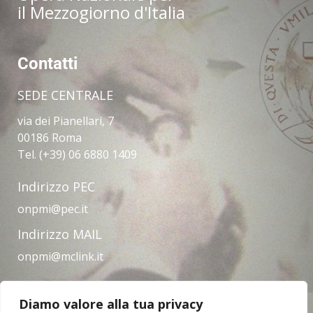
il Mezzogiorno d'Italia
Contatti
SEDE CENTRALE
via dei Pianellari, 7
00186 Roma
Tel. (+39) 06 6880 1409
Indirizzo PEC
onpmi@pec.it
Indirizzo MAIL
onpmi@mclink.it
Diamo valore alla tua privacy
Amministrazione trasparente
Privacy Policy