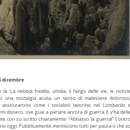
6 dicembre
là. La nebbia fredda, umida, il fango delle vie, le notizi
ero una nostalgia acuta, un senso di malessere doloroso
i assicurarono come i socialisti lavorino nel Lombardo 
i dissero, ove guai a parlare ancora di guerra. E v’ha dell
onte con su scritto chiaramente: “Abbasso la guerra!” Contr
cono oggi. Pubblicamente mentiscono tutti per paura o che s