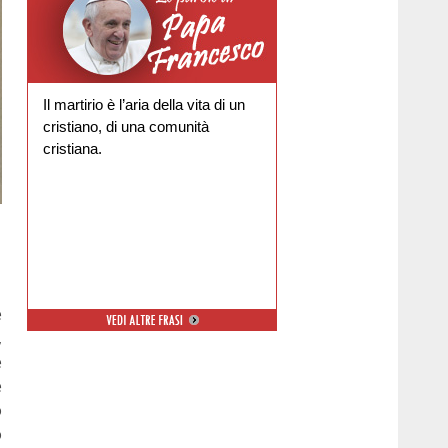
Il martirio è l’aria della vita di un
cristiano, di una comunità
cristiana.
e
,
e
e
o
o