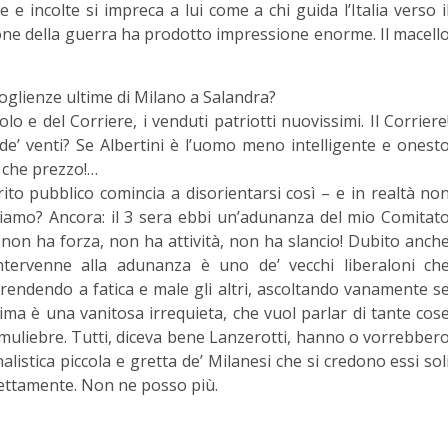
 e incolte si impreca a lui come a chi guida l’Italia verso i
sione della guerra ha prodotto impressione enorme. Il macell
oglienze ultime di Milano a Salandra?
o e del Corriere, i venduti patriotti nuovissimi. Il Corriere
’ venti? Se Albertini è l’uomo meno intelligente e onest
a che prezzo!…
ito pubblico comincia a disorientarsi così – e in realtà no
diamo? Ancora: il 3 sera ebbi un’adunanza del mio Comitat
i non ha forza, non ha attività, non ha slancio! Dubito anch
ntervenne alla adunanza è uno de’ vecchi liberaloni ch
rendendo a fatica e male gli altri, ascoltando vanamente s
ima è una vanitosa irrequieta, che vuol parlar di tante cos
a muliebre. Tutti, diceva bene Lanzerotti, hanno o vorrebber
listica piccola e gretta de’ Milanesi che si credono essi sol
dettamente. Non ne posso più.