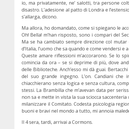
io, ma privatamente, ne’ salotti, tra persone colte
disastro. L’adesione al patto di Londra e l’esten
s’allarga, dicono.
Ma allora, ho domandato, come si spiegano le acc
Oh! Bella! m’han risposto, sono i compari del Secol
Ma se ha cambiato sempre direzione col mutar de
d’Italia, l’uomo che sa quando e come vendersi e 
Queste amare riflessioni m’accorarono. Se lo spir
comincia da ora – se si deprime di più, dove an
delle Biblioteche. Anch’esso mi dà guai. Bertacch
del suo grande ingegno. L’on. Candiani che i
chiacchierano senza logica e senza cultura, comp
stessi. La Brambilla che m’avevan data per seriss
non sa e mette in vista la sua sciocca saccenteri
milanizzare il Comitato. Codesta psicologia regiona
buoni e bravi nel mondo a tutto, mi annoia male
Il 4 sera, tardi, arrivai a Cormons.