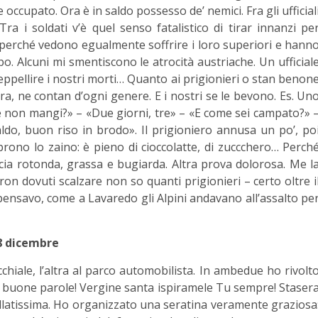
ccupato. Ora è in saldo possesso de’ nemici. Fra gli ufficial
 Tra i soldati v’è quel senso fatalistico di tirar innanzi pe
ri perché vedono egualmente soffrire i loro superiori e hann
o. Alcuni mi smentiscono le atrocità austriache. Un ufficial
, seppellire i nostri morti… Quanto ai prigionieri o stan benon
ura, ne contan d’ogni genere. E i nostri se le bevono. Es. Un
 non mangi?» – «Due giorni, tre» – «E come sei campato?» 
ldo, buon riso in brodo». Il prigioniero annusa un po’, po
aprono lo zaino: è pieno di cioccolatte, di zuccchero… Perch
ia rotonda, grassa e bugiarda. Altra prova dolorosa. Me l
ron dovuti scalzare non so quanti prigionieri – certo oltre i
, pensavo, come a Lavaredo gli Alpini andavano all’assalto pe
8 dicembre
hiale, l’altra al parco automobilista. In ambedue ho rivolt
 buone parole! Vergine santa ispiramele Tu sempre! Staser
follatissima. Ho organizzato una seratina veramente graziosa