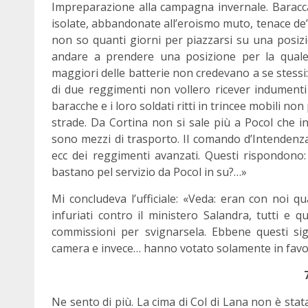
Impreparazione alla campagna invernale. Baracca
isolate, abbandonate all’eroismo muto, tenace de’ 
non so quanti giorni per piazzarsi su una posizion
andare a prendere una posizione per la quale
maggiori delle batterie non credevano a se stessi
di due reggimenti non vollero ricever indument
baracche e i loro soldati ritti in trincee mobili n
strade. Da Cortina non si sale più a Pocol che in
sono mezzi di trasporto. Il comando d’Intendenza
ecc dei reggimenti avanzati. Questi rispondono
bastano pel servizio da Pocol in su?…»
Mi concludeva l’ufficiale: «Veda: eran con noi q
infuriati contro il ministero Salandra, tutti e
commissioni per svignarsela. Ebbene questi sig
camera e invece… hanno votato solamente in favo
Ne sento di più. La cima di Col di Lana non è stat