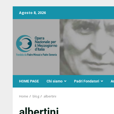
Agosto 8, 2026
HOME PAGE
Chi siamo
Padri Fondatori
A
Home
blog
albertini
albertini