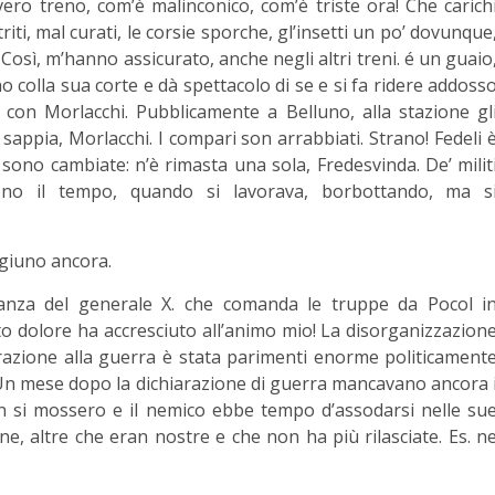
vero treno, com’è malinconico, com’è triste ora! Che carich
riti, mal curati, le corsie sporche, gl’insetti un po’ dovunque
 Così, m’hanno assicurato, anche negli altri treni. é un guaio
o colla sua corte e dà spettacolo di se e si fa ridere addoss
 con Morlacchi. Pubblicamente a Belluno, alla stazione gl
sappia, Morlacchi. I compari son arrabbiati. Strano! Fedeli 
 sono cambiate: n’è rimasta una sola, Fredesvinda. De’ milit
no il tempo, quando si lavorava, borbottando, ma s
igiuno ancora.
nanza del generale X. che comanda le truppe da Pocol i
o dolore ha accresciuto all’animo mio! La disorganizzazion
parazione alla guerra è stata parimenti enorme politicament
: Un mese dopo la dichiarazione di guerra mancavano ancora 
non si mossero e il nemico ebbe tempo d’assodarsi nelle su
ne, altre che eran nostre e che non ha più rilasciate. Es. n