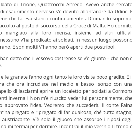
ldato di Trione, Quattrocchi Alfredo. Avevo anche cercat
 di esaurimento nervoso s’è dovuto allontanare da Udine. 
l bene che faceva stanco continuamente al Comando suprem
colto al posto di soccorso della Croce di Malta. Ho dormit
mangiato alla loro mensa, insieme ad altri ufficial
 nessuno v’ha predicato ai soldati. In nessun luogo posson
orano. E son molti! V’hanno però aperti due postriboli.
han detto che il vescovo castrense se v’è giunto – che non 
.
e le granate fanno ogni tanto le loro visite poco gradite. E i
lera che ora incrudisce nel medio e basso Isonzo con un
pello di lasciarmi aprire un localetto per soldati a Cormon
enti invernali. Non m’è riuscito veder lui personalmente, ch
nno approvato l’idea. Vedremo che succederà. Il conte Fain
m’ha pregato e ripregato di far qualcosa, ché tutto stagna
, austriacante. V’è solo il giuoco che assorbe i riposi degl
una mi fermai per dormire. Incontrai il mio vecchio II treno 