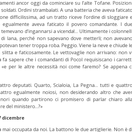
menti ancor oggi da cominciare su l’alte Tofane. Posizion
soldati. Ordini strambalati. A una batteria che aveva faticat
e difficilissima, ad un tratto riceve l’ordine di sloggiare 
 egualmente aveva faticato il povero comandante. I du
: temevano d’ingannarsi a vicenda!… Ultimamente i colonnell
i di lana, perché non sapevano dove metterli; non avevan
on potevan tener troppa roba. Peggio. Viene la neve e chiude l
 slitta e faticosamente. Le vettovaglie non arrivano: non v
 fa sapere che i comandanti di Pocol requisiscano i carrett
: «e per le altre necessità noi come faremo? Se appena c
uattro deputati. Quarto, Scialoia, La Pegna… tutti e quattr
 quattro egualmente noiosi, non desiderando altro che ave
nori quando partirono ci promisero di parlar chiaro all
re del ministero…?»
7 dicembre
a mai occupata da noi. La battono le due artiglierie. Non è d