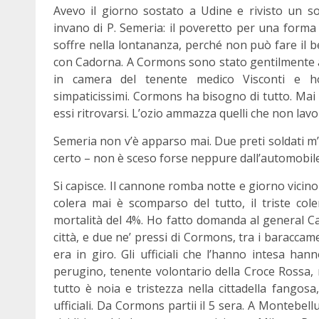
Avevo il giorno sostato a Udine e rivisto un so
invano di P. Semeria: il poveretto per una forma
soffre nella lontananza, perché non può fare i
con Cadorna. A Cormons sono stato gentilmente ac
in camera del tenente medico Visconti e ho 
simpaticissimi. Cormons ha bisogno di tutto. Mai
essi ritrovarsi. L’ozio ammazza quelli che non lav
Semeria non v’è apparso mai. Due preti soldati m’
certo – non è sceso forse neppure dall’automobile
Si capisce. Il cannone romba notte e giorno vicino 
colera mai è scomparso del tutto, il triste co
mortalità del 4%. Ho fatto domanda al general Ca
città, e due ne’ pressi di Cormons, tra i baraccam
era in giro. Gli ufficiali che l’hanno intesa ha
perugino, tenente volontario della Croce Rossa, 
tutto è noia e tristezza nella cittadella fangosa
ufficiali. Da Cormons partii il 5 sera. A Montebell