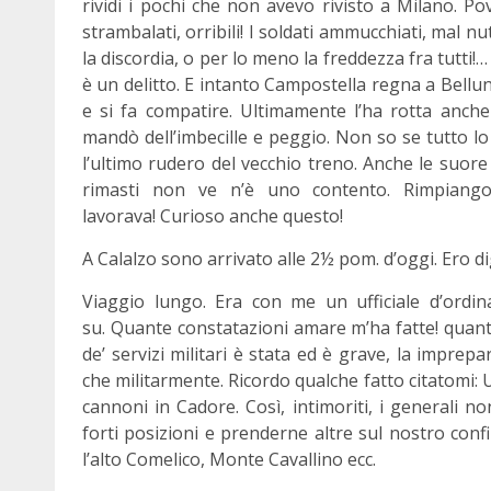
rividi i pochi che non avevo rivisto a Milano. Po
strambalati, orribili! I soldati ammucchiati, mal nut
la discordia, o per lo meno la freddezza fra tutti!…
è un delitto. E intanto Campostella regna a Bellun
e si fa compatire. Ultimamente l’ha rotta anche
mandò dell’imbecille e peggio. Non so se tutto lo 
l’ultimo rudero del vecchio treno. Anche le suore
rimasti non ve n’è uno contento. Rimpiango
lavorava! Curioso anche questo!
A Calalzo sono arrivato alle 2½ pom. d’oggi. Ero d
Viaggio lungo. Era con me un ufficiale d’ordi
su. Quante constatazioni amare m’ha fatte! quant
de’ servizi militari è stata ed è grave, la impre
che militarmente. Ricordo qualche fatto citatomi
cannoni in Cadore. Così, intimoriti, i generali 
forti posizioni e prenderne altre sul nostro confi
l’alto Comelico, Monte Cavallino ecc.