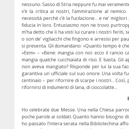
nessuno. Sasso di Stria neppure fu mai veramente o
v’è la critica ai nostri, l’ammirazione al nemico.
necessità perché c’è la fucilazione… e ne’ miglio
fiducia in loro. Entusiasmo non ne trovo purtropp
m’ha detto che li ha visti lui curare i nostri feriti
o son de’ vigliacchi che fingono e arresisi per pa
si presenta. Gli domandano: «Quanto tempo è che
«Eem» – «Bene: mangia con noi: ecco il rancio ca
mangia qualche cucchiaiata di riso. E basta. Gli 
non aveva mangiato? Risponde per lui la sua facc
garantiva un ufficiale sul suo onore. Una volta fu
centinaio – per rifornire di scarpe i nostri… Così
rifornirsi di indumenti di lana, di cioccolatte…
Ho celebrate due Messe. Una nella Chiesa parrocc
poche parole ai soldati. Quanto hanno bisogno di
ho passato l’intera serata nella Bibliotechina af