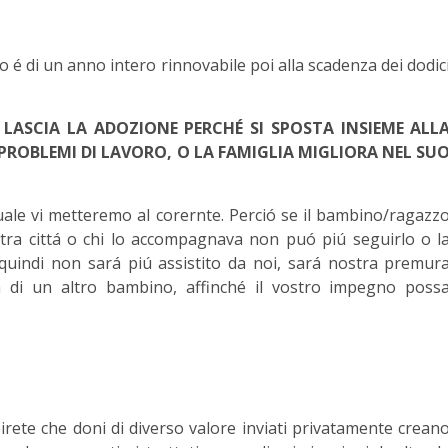
 é di un anno intero rinnovabile poi alla scadenza dei dodic
LASCIA LA ADOZIONE PERCHÉ SI SPOSTA INSIEME ALL
 PROBLEMI DI LAVORO, O LA FAMIGLIA MIGLIORA NEL SU
quale vi metteremo al corernte. Perció se il bambino/ragazz
 altra cittá o chi lo accompagnava non puó piú seguirlo o l
quindi non sará piú assistito da noi, sará nostra premur
a di un altro bambino, affinché il vostro impegno poss
rete che doni di diverso valore inviati privatamente crean