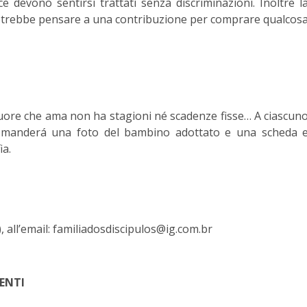
e devono sentirsi trattati senza discriminazioni. Inoltre l
potrebbe pensare a una contribuzione per comprare qualcos
cuore che ama non ha stagioni né scadenze fisse… A ciascun
si manderá una foto del bambino adottato e una scheda 
ia.
, all’email: familiadosdiscipulos@ig.com.br
ENTI