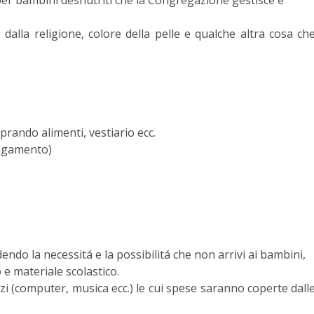
 per bambini desnutriti che la Congregazione gestisce e
dalla religione, colore della pelle e qualche altra cosa ch
rando alimenti, vestiario ecc.
pagamento)
endo la necessitá e la possibilitá che non arrivi ai bambini,
 e materiale scolastico.
zzi (computer, musica ecc.) le cui spese saranno coperte dall