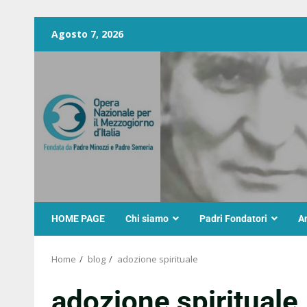
Agosto 7, 2026
HOME PAGE
Chi siamo
Padri Fondatori
A
Home
blog
adozione spirituale
adozione spirituale