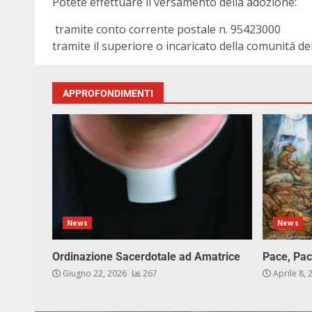
Potete effettuare il versamento della adozione:
tramite conto corrente postale n. 95423000
tramite il superiore o incaricato della comunitá dei
APPROFONDIMENTI
News
News
Ordinazione Sacerdotale ad Amatrice
Pace, Pac
Giugno 22, 2026
267
Aprile 8,