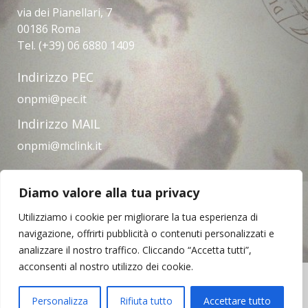
via dei Pianellari, 7
00186 Roma
Tel. (+39) 06 6880 1409
Indirizzo PEC
onpmi@pec.it
Indirizzo MAIL
onpmi@mclink.it
Diamo valore alla tua privacy
Amministrazione trasparente
Privacy Policy
Note legali
Contatti
Utilizziamo i cookie per migliorare la tua esperienza di
navigazione, offrirti pubblicità o contenuti personalizzati e
analizzare il nostro traffico. Cliccando “Accetta tutti”,
acconsenti al nostro utilizzo dei cookie.
Copyright © 2023 | Opera Nazionale per il
Mezzogiorno d'Italia
Personalizza
Rifiuta tutto
Accettare tutto