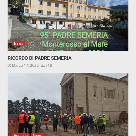
News
RICORDO DI PADRE SEMERIA
Marzo 14, 2026
718
Archivio
News