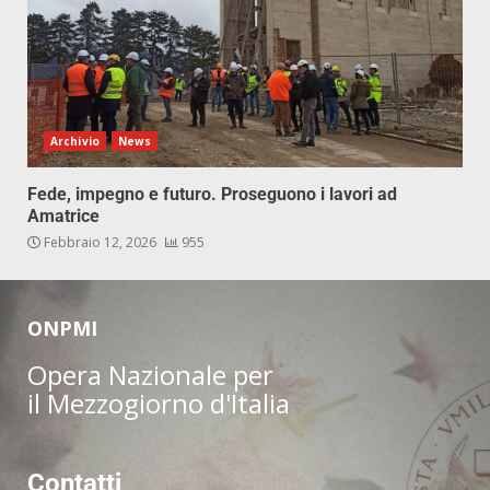
Archivio
News
Fede, impegno e futuro. Proseguono i lavori ad
Amatrice
Febbraio 12, 2026
955
ONPMI
Opera Nazionale per
il Mezzogiorno d'Italia
Contatti