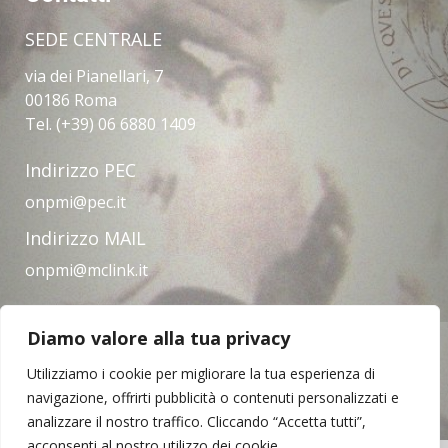
SEDE CENTRALE
via dei Pianellari, 7
00186 Roma
Tel. (+39) 06 6880 1409
Indirizzo PEC
onpmi@pec.it
Indirizzo MAIL
onpmi@mclink.it
Diamo valore alla tua privacy
Amministrazione trasparente
Privacy Policy
Note legali
Contatti
Utilizziamo i cookie per migliorare la tua esperienza di
navigazione, offrirti pubblicità o contenuti personalizzati e
analizzare il nostro traffico. Cliccando “Accetta tutti”,
acconsenti al nostro utilizzo dei cookie.