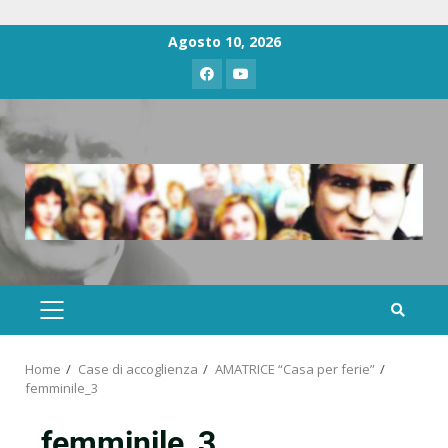
Agosto 10, 2026
Home
Case di accoglienza
AMATRICE “Casa per ferie”
femminile_3
femminile_3