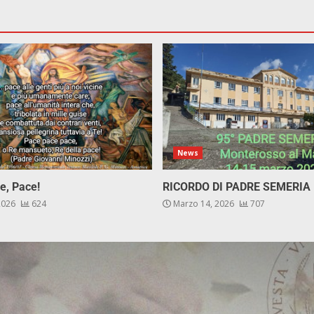
News
e, Pace!
RICORDO DI PADRE SEMERIA
 2026
624
Marzo 14, 2026
707