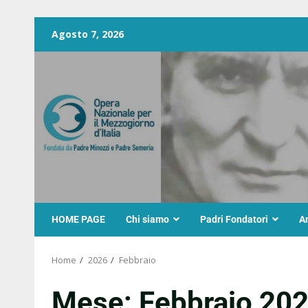
Agosto 7, 2026
HOME PAGE
Chi siamo
Padri Fondatori
A
Home
2026
Febbraio
Mese:
Febbraio 20