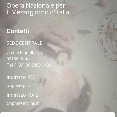
Opera Nazionale per
il Mezzogiorno d'Italia
Contatti
SEDE CENTRALE
via dei Pianellari, 7
00186 Roma
Tel. (+39) 06 6880 1409
Indirizzo PEC
onpmi@pec.it
Indirizzo MAIL
onpmi@mclink.it